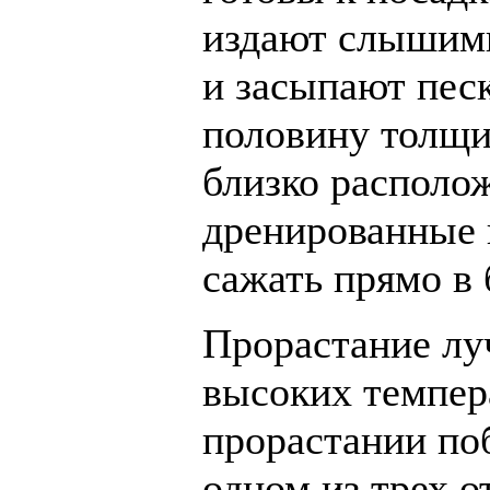
издают слышимы
и засыпают пес
половину толщи
близко располо
дренированные 
сажать прямо в
Прорастание лу
высоких темпер
прорастании поб
одном из трех о