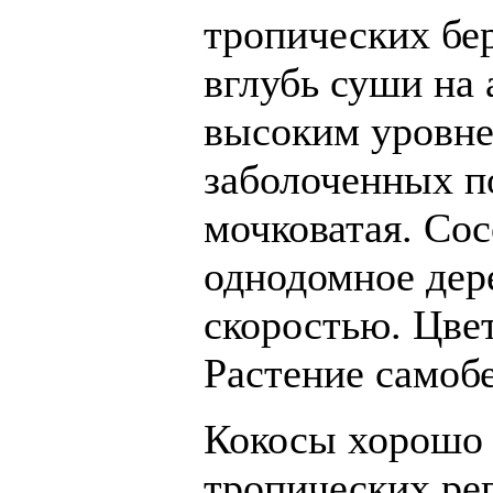
тропических бер
вглубь суши на
высоким уровне
заболоченных по
мочковатая. Coc
однодомное дере
скоростью. Цве
Растение самоб
Кокосы хорошо 
тропических рег