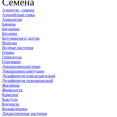
Семена
Адениум - семена
Альпийская горка
Аквилегии
Бананы
Баухинии
Бегонии
Бругмансия и датура
Верески
Водные растения
Герань
Гибискусы
Горечавки
Декоративнолистные
Декоративно-цветущие
Дельфиниум новозеландский
Дельфиниум тихоокеанский
Жасмины
Жимолость
Камелии
Кактусы
Каудексы
Колокольчики
Лекарственные растения