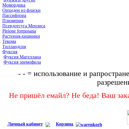
Момордика
Орхидеи из фласки
Пассифлора
Плюмерия
Псевдотсуга Мензиса
Pleione formosana
Растения-хищники
Текома
Тилландсия
Фуксия
Фуксия Магеллана
Фуксия эремофила
- - = использование и рапростране
разрешени
Не пришёл емайл? Не беда! Ваш зака
Личный кабинет
Корзина