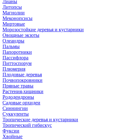
Лианы
Литопсы
Магнолии
Меконопсисы
Миртовые
Морозостойкие деревья и кустарники
Овощные экзоты
Олеандры
Пальмы
Папоротники
Пассифлора
Питтоспорум
Плюмерия
Плодовые деревья
Почвопокровники
Пряные травы
Растения-хищники
Рододендроны
Садовые орхидеи
Синнингии
Суккуленты
Тропические деревья и кустарники
Тропический гибискус
Фуксии
Хвойные