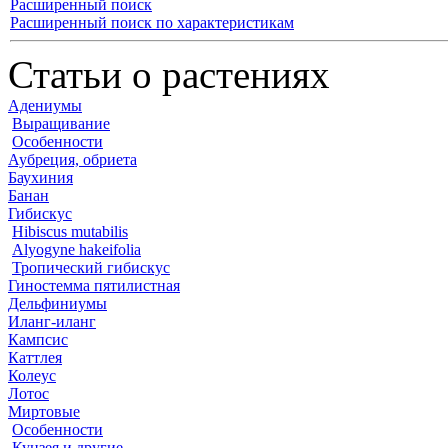
Расширенный поиск
Расширенный поиск по характеристикам
Статьи о растениях
Адениумы
Выращивание
Особенности
Аубреция, обриета
Баухиния
Банан
Гибискус
Hibiscus mutabilis
Alyogyne hakeifolia
Тропический гибискус
Гиностемма пятилистная
Дельфиниумы
Иланг-иланг
Кампсис
Каттлея
Колеус
Лотос
Миртовые
Особенности
Кунзея и другие