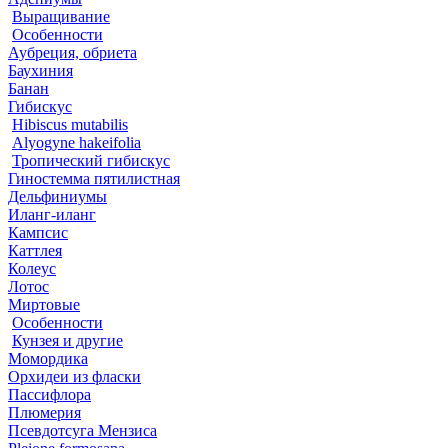
Выращивание
Особенности
Аубреция, обриета
Баухиния
Банан
Гибискус
Hibiscus mutabilis
Alyogyne hakeifolia
Тропический гибискус
Гиностемма пятилистная
Дельфиниумы
Иланг-иланг
Кампсис
Каттлея
Колеус
Лотос
Миртовые
Особенности
Кунзея и другие
Момордика
Орхидеи из фласки
Пассифлора
Плюмерия
Псевдотсуга Мензиса