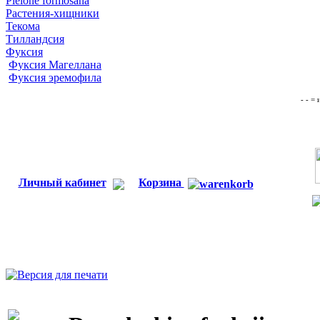
Pleione formosana
Растения-хищники
Текома
Тилландсия
Фуксия
Фуксия Магеллана
Фуксия эремофила
- - =
Личный кабинет
Корзина