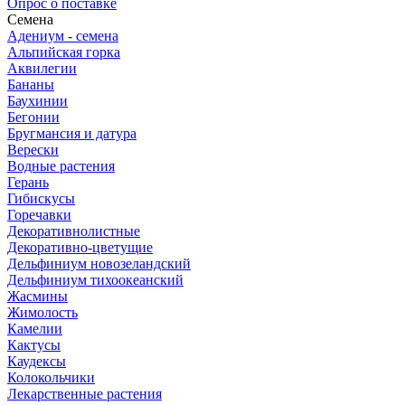
Опрос о поставке
Семена
Адениум - семена
Альпийская горка
Аквилегии
Бананы
Баухинии
Бегонии
Бругмансия и датура
Верески
Водные растения
Герань
Гибискусы
Горечавки
Декоративнолистные
Декоративно-цветущие
Дельфиниум новозеландский
Дельфиниум тихоокеанский
Жасмины
Жимолость
Камелии
Кактусы
Каудексы
Колокольчики
Лекарственные растения