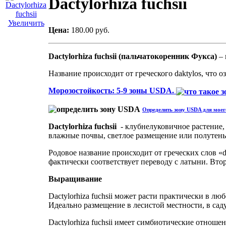
Dactylorhiza fuchsii
Увеличить
Цена:
180.00 руб.
Dactylorhiza fuchsii (пальчатокоренник Фукса)
– 
Название происходит от греческого daktylos, что о
Морозостойкость: 5-9 зоны USDA.
Определить зону USDA для моего
Dactylorhiza fuchsii
- клубнелуковичное растение, 
влажные почвы, светлое размещение или полутень
Родовое название происходит от греческих слов «d
фактически соответствует переводу с латыни. Втора
Выращивание
Dactylorhiza fuchsii может расти практически в л
Идеально размещение в лесистой местности, в саду
Dactylorhiza fuchsii имеет симбиотические отнош