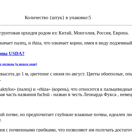
Количество {штук} в упаковке:5
грунтовая орхидея родом из: Китай, Монголия, Россия, Европа.
значает палец, и rhiza, что означает корни, имея в виду подземны
 региона (в новом окне)
высота до 1 м, цветение с июня по август. Цветы обоеполые, оп
.
aktylos» (палец) и «rhiza» (корень), что относится к пальцевидн
я часть названия fuchsii - назван в честь Леонарда Фукса , неме
юбой почве, но предпочитает глубокие влажные почвы, идеален л
.
ения с почвенными грибками, что позволяют им получать достато