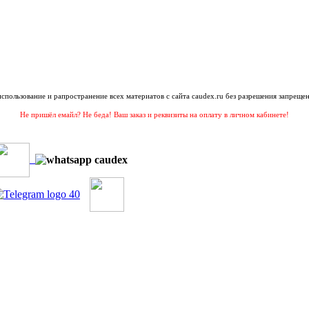
 использование и рапространение всех материатов с сайта caudex.ru без разрешения запрещен
Не пришёл емайл? Не беда! Ваш заказ и реквизиты на оплату в личном кабинете!