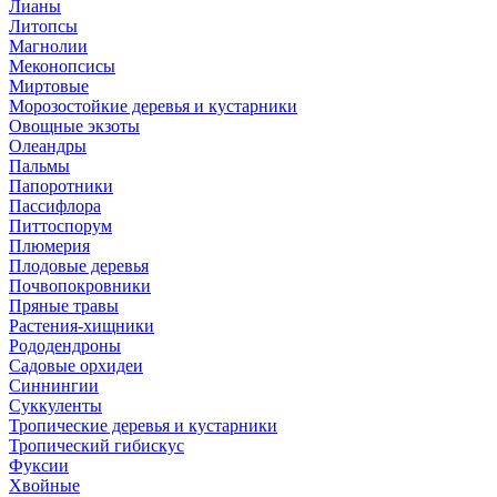
Лианы
Литопсы
Магнолии
Меконопсисы
Миртовые
Морозостойкие деревья и кустарники
Овощные экзоты
Олеандры
Пальмы
Папоротники
Пассифлора
Питтоспорум
Плюмерия
Плодовые деревья
Почвопокровники
Пряные травы
Растения-хищники
Рододендроны
Садовые орхидеи
Синнингии
Суккуленты
Тропические деревья и кустарники
Тропический гибискус
Фуксии
Хвойные