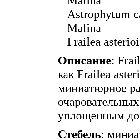
Malina
Astrophytum c
Malina
Frailea asteri
Описание
: Fra
как Frailea ast
миниатюрное ра
очаровательных
уплощенным до 
Стебель
: миниа