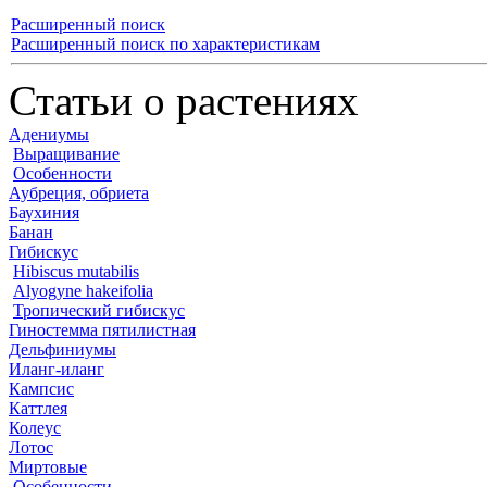
Расширенный поиск
Расширенный поиск по характеристикам
Статьи о растениях
Адениумы
Выращивание
Особенности
Аубреция, обриета
Баухиния
Банан
Гибискус
Hibiscus mutabilis
Alyogyne hakeifolia
Тропический гибискус
Гиностемма пятилистная
Дельфиниумы
Иланг-иланг
Кампсис
Каттлея
Колеус
Лотос
Миртовые
Особенности