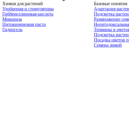
Химия для растений
Базовые понятия
Удобрения и стимуляторы
Адаптация расте
Гиббереллиновая кислота
Подсветка расте
Микориза
Размножение сем
Цитокининовая паста
Неортодоксальны
Гидрогель
Термины в цвето
Подсветка расте
Посадка цветов п
Семена зимой