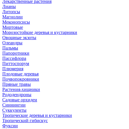
Лекарственные растения
Лианы
Литопсы
Магнолии
Меконопсисы
Миртовые
Морозостойкие деревья и кустарники
Овощные экзоты
Олеандры
Пальмы
Папоротники
Пассифлора
Питтоспорум
Плюмерия
Плодовые деревья
Почвопокровники
Пряные травы
Растения-хищники
Рододендроны
Садовые орхидеи
Синнингии
Суккуленты
Тропические деревья и кустарники
Тропический гибискус
Фуксии