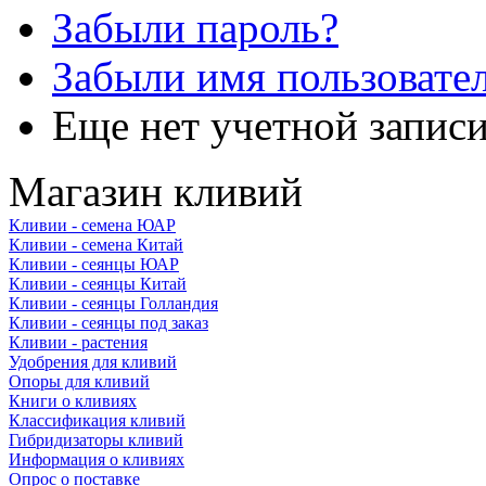
Забыли пароль?
Забыли имя пользовате
Еще нет учетной запис
Магазин кливий
Кливии - семена ЮАР
Кливии - семена Китай
Кливии - сеянцы ЮАР
Кливии - сеянцы Китай
Кливии - сеянцы Голландия
Кливии - сеянцы под заказ
Кливии - растения
Удобрения для кливий
Опоры для кливий
Книги о кливиях
Классификация кливий
Гибридизаторы кливий
Информация о кливиях
Опрос о поставке