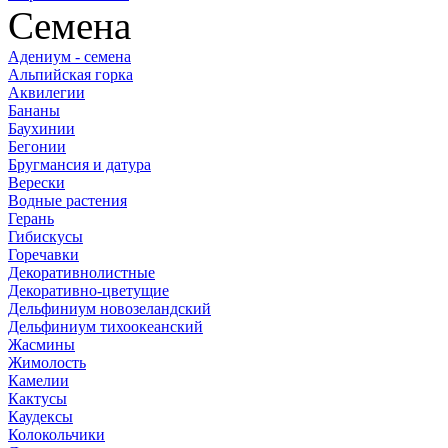
Семена
Адениум - семена
Альпийская горка
Аквилегии
Бананы
Баухинии
Бегонии
Бругмансия и датура
Верески
Водные растения
Герань
Гибискусы
Горечавки
Декоративнолистные
Декоративно-цветущие
Дельфиниум новозеландский
Дельфиниум тихоокеанский
Жасмины
Жимолость
Камелии
Кактусы
Каудексы
Колокольчики