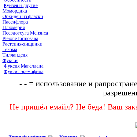
Кунзея и другие
Момордика
Орхидеи из фласки
Пассифлора
Плюмерия
Псевдотсуга Мензиса
Pleione formosana
Растения-хищники
Текома
Тилландсия
Фуксия
Фуксия Магеллана
Фуксия эремофила
- - = использование и рапростране
разрешени
Не пришёл емайл? Не беда! Ваш зака