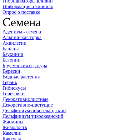
Гибридизаторы кливий
Информация о кливиях
Опрос о поставке
Семена
Адениум - семена
Альпийская горка
Аквилегии
Бананы
Баухинии
Бегонии
Бругмансия и датура
Верески
Водные растения
Герань
Гибискусы
Горечавки
Декоративнолистные
Декоративно-цветущие
Дельфиниум новозеландский
Дельфиниум тихоокеанский
Жасмины
Жимолость
Камелии
Кактусы