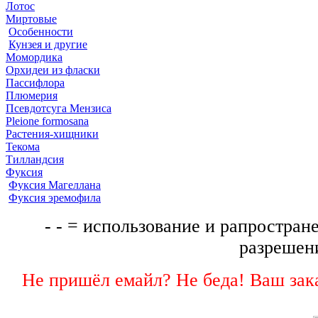
Лотос
Миртовые
Особенности
Кунзея и другие
Момордика
Орхидеи из фласки
Пассифлора
Плюмерия
Псевдотсуга Мензиса
Pleione formosana
Растения-хищники
Текома
Тилландсия
Фуксия
Фуксия Магеллана
Фуксия эремофила
- - = использование и рапростране
разрешени
Не пришёл емайл? Не беда! Ваш зака