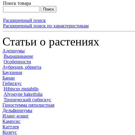
Поиск товара
Расширенный поиск
Расширенный поиск по характеристикам
Статьи о растениях
Адениумы
Выращивание
Особенности
Аубреция, обриета
Баухиния
Банан
Гибискус
Hibiscus mutabilis
Alyogyne hakeifolia
Тропический гибискус
Гиностемма пятилистная
Дельфиниумы
Иланг-иланг
Кампсис
Каттлея
Колеус