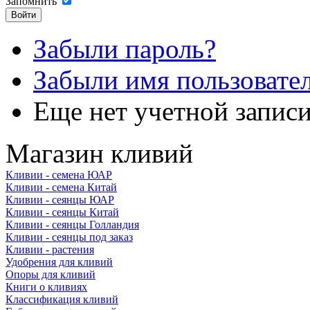
Запомнить
Забыли пароль?
Забыли имя пользовате
Еще нет учетной запис
Магазин кливий
Кливии - семена ЮАР
Кливии - семена Китай
Кливии - сеянцы ЮАР
Кливии - сеянцы Китай
Кливии - сеянцы Голландия
Кливии - сеянцы под заказ
Кливии - растения
Удобрения для кливий
Опоры для кливий
Книги о кливиях
Классификация кливий