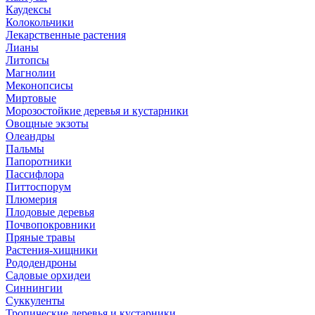
Каудексы
Колокольчики
Лекарственные растения
Лианы
Литопсы
Магнолии
Меконопсисы
Миртовые
Морозостойкие деревья и кустарники
Овощные экзоты
Олеандры
Пальмы
Папоротники
Пассифлора
Питтоспорум
Плюмерия
Плодовые деревья
Почвопокровники
Пряные травы
Растения-хищники
Рододендроны
Садовые орхидеи
Синнингии
Суккуленты
Тропические деревья и кустарники