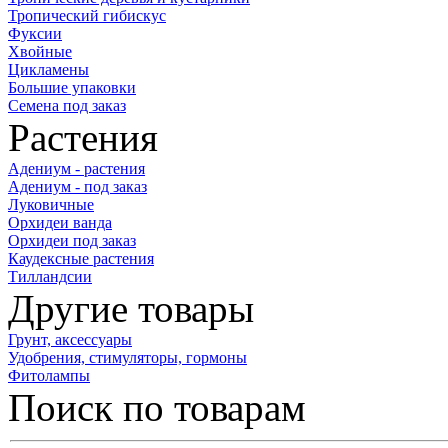
Тропический гибискус
Фуксии
Хвойные
Цикламены
Большие упаковки
Семена под заказ
Растения
Адениум - растения
Адениум - под заказ
Луковичные
Орхидеи ванда
Орхидеи под заказ
Каудексные растения
Тилландсии
Другие товары
Грунт, аксессуары
Удобрения, стимуляторы, гормоны
Фитолампы
Поиск по товарам