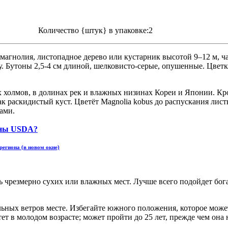
Количество {штук} в упаковке:2
магнолия, листопадное дерево или кустарник высотой 9–12 м, ч
у. Бутоны 2,5-4 см длиной, шелковисто-серые, опушенные. Цвет
ах холмов, в долинах рек и влажных низинах Кореи и Японии. Кр
к раскидистый куст. Цветёт Magnolia kobus до распускания листь
ами.
региона (в новом окне)
ть чрезмерно сухих или влажных мест. Лучше всего подойдет бо
ьных ветров месте. Избегайте южного положения, которое може
тет в молодом возрасте; может пройти до 25 лет, прежде чем она