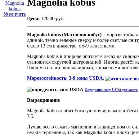
Magnolia kobus
Увеличить
Цена:
120.00 руб.
Magnolia kobus (Магнолия кобус)
– морозостойкая 
длиной, темно-зеленые сверху и более светлые сниз
около 13 см в диаметре, с 6-9 лепестками.
Magnolia kobus в природе обитает в лесах на склон
становится округлой шатровидной. Иногда растёт ка
Плод магнолии шишковидный, с красными листовк
Морозостойкость: 3-9 зоны USDA.
Определить зону USDA для моего 
Выращивание
Magnolia kobus любит богатую почву, важно избега
7,5.
Лучше всего сажать магнолию в защищенном от сил
Будьте терпеливы, так как Magnolia kobus плохо цве