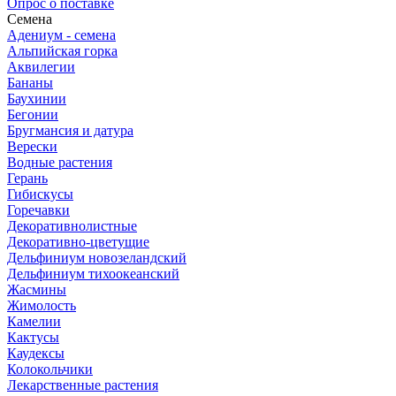
Опрос о поставке
Семена
Адениум - семена
Альпийская горка
Аквилегии
Бананы
Баухинии
Бегонии
Бругмансия и датура
Верески
Водные растения
Герань
Гибискусы
Горечавки
Декоративнолистные
Декоративно-цветущие
Дельфиниум новозеландский
Дельфиниум тихоокеанский
Жасмины
Жимолость
Камелии
Кактусы
Каудексы
Колокольчики
Лекарственные растения