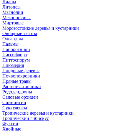
Лианы
Литопсы
Магнолии
Меконопсисы
Миртовые
Морозостойкие деревья и кустарники
Овощные экзоты
Олеандры
Пальмы
Папоротники
Пассифлора
Питтоспорум
Плюмерия
Плодовые деревья
Почвопокровники
Пряные травы
Растения-хищники
Рододендроны
Садовые орхидеи
Синнингии
Суккуленты
Тропические деревья и кустарники
Тропический гибискус
Фуксии
Хвойные