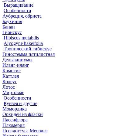
Выращивание
Особенности
Аубреция, обриета
Баухиния
Банан
Гибискус
Hibiscus mutabilis
Alyogyne hakeifolia
Тропический гибискус
Гиностемма пятилистная
Дельфиниумы
Иланг-иланг
Кампсис
Каттлея
Колеус
Лотос
Миртовые
Особенности
Кунзея и другие
Момордика
Орхидеи из фласки
Пассифлора
Плюмерия
Псевдотсуга Мензиса