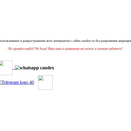
 использование и рапространение всех материатов с сайта caudex.ru без разрешения запрещен
Не пришёл емайл? Не беда! Ваш заказ и реквизиты на оплату в личном кабинете!