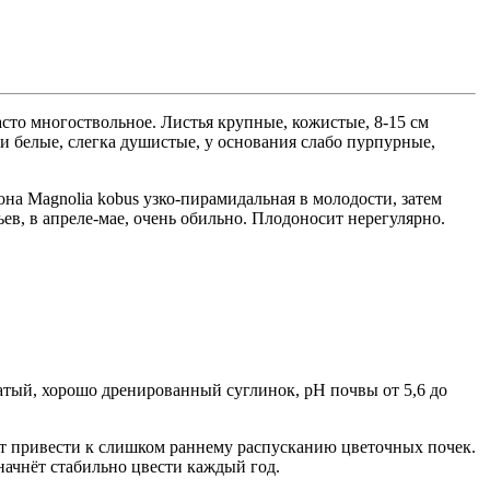
асто многоствольное. Листья крупные, кожистые, 8-15 см
ки белые, слегка душистые, у основания слабо пурпурные,
она Magnolia kobus узко-пирамидальная в молодости, затем
ев, в апреле-мае, очень обильно. Плодоносит нерегулярно.
гатый, хорошо дренированный суглинок, pH почвы от 5,6 до
т привести к слишком раннему распусканию цветочных почек.
 начнёт стабильно цвести каждый год.