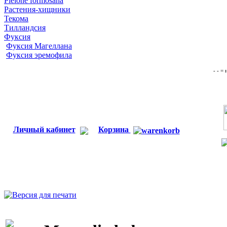
Pleione formosana
Растения-хищники
Текома
Тилландсия
Фуксия
Фуксия Магеллана
Фуксия эремофила
- - =
Личный кабинет
Корзина