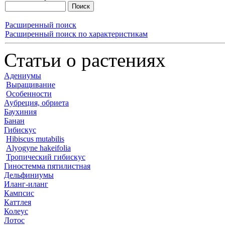
Расширенный поиск
Расширенный поиск по характеристикам
Статьи о растениях
Адениумы
Выращивание
Особенности
Аубреция, обриета
Баухиния
Банан
Гибискус
Hibiscus mutabilis
Alyogyne hakeifolia
Тропический гибискус
Гиностемма пятилистная
Дельфиниумы
Иланг-иланг
Кампсис
Каттлея
Колеус
Лотос