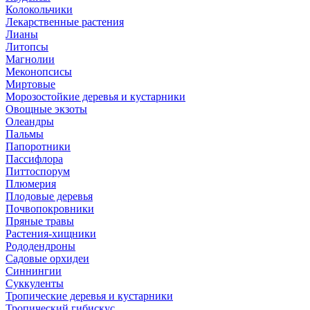
Колокольчики
Лекарственные растения
Лианы
Литопсы
Магнолии
Меконопсисы
Миртовые
Морозостойкие деревья и кустарники
Овощные экзоты
Олеандры
Пальмы
Папоротники
Пассифлора
Питтоспорум
Плюмерия
Плодовые деревья
Почвопокровники
Пряные травы
Растения-хищники
Рододендроны
Садовые орхидеи
Синнингии
Суккуленты
Тропические деревья и кустарники
Тропический гибискус