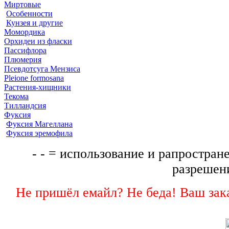
Миртовые
Особенности
Кунзея и другие
Момордика
Орхидеи из фласки
Пассифлора
Плюмерия
Псевдотсуга Мензиса
Pleione formosana
Растения-хищники
Текома
Тилландсия
Фуксия
Фуксия Магеллана
Фуксия эремофила
- - = использование и рапростране
разрешени
Не пришёл емайл? Не беда! Ваш зака