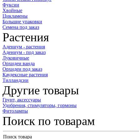
Фуксии
Хвойные
Цикламены
Большие упаковки
Семена под заказ
Растения
Адениум - растения
Адениум - под заказ
Луковичные
Орхидеи ванда
Орхидеи под заказ
Каудексные растения
Тилландсии
Другие товары
Грунт, аксессуары
Удобрения, стимуляторы, гормоны
Фитолампы
Поиск по товарам
Поиск товара