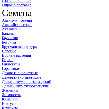
Статьи о кливиях
Опрос о поставке
Семена
Адениум - семена
Альпийская горка
Аквилегии
Бананы
Баухинии
Бегонии
Бругмансия и датура
Верески
Водные растения
Герань
Гибискусы
Горечавки
Декоративнолистные
Декоративно-цветущие
Дельфиниум новозеландский
Дельфиниум тихоокеанский
Жасмины
Жимолость
Камелии
Кактусы
Каудексы