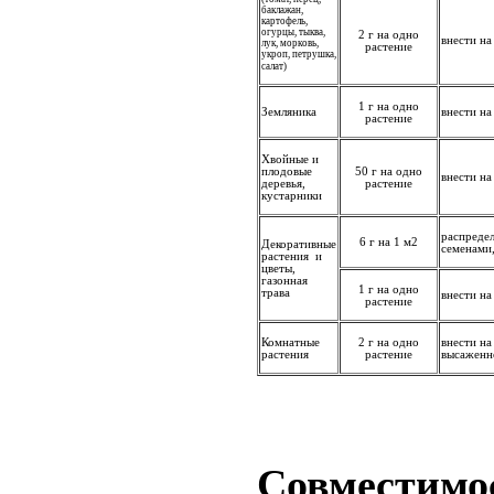
баклажан,
картофель,
огурцы, тыква,
2 г на одно
внести на
лук, морковь,
растение
укроп, петрушка,
салат)
1 г на одно
Земляника
внести на
растение
Хвойные и
плодовые
50 г на одно
внести на
деревья,
растение
кустарники
распредел
6 г на 1 м2
Декоративные
семенами,
растения и
цветы,
газонная
1 г на одно
трава
внести на
растение
Комнатные
2 г на одно
внести на
растения
растение
высаженно
Совместимос