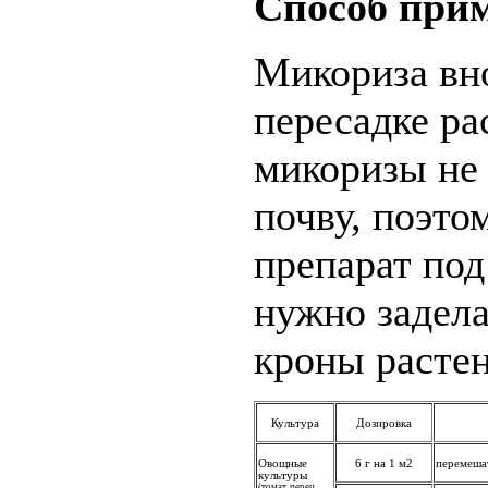
Способ при
Микориза вно
пересадке ра
микоризы не 
почву, поэто
препарат под
нужно задела
кроны растен
Культура
Дозировка
Овощные
6 г на 1 м2
перемеша
культуры
(томат, перец,