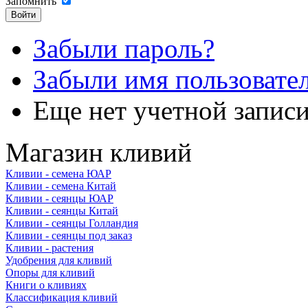
Запомнить
Забыли пароль?
Забыли имя пользовате
Еще нет учетной запис
Магазин кливий
Кливии - семена ЮАР
Кливии - семена Китай
Кливии - сеянцы ЮАР
Кливии - сеянцы Китай
Кливии - сеянцы Голландия
Кливии - сеянцы под заказ
Кливии - растения
Удобрения для кливий
Опоры для кливий
Книги о кливиях
Классификация кливий