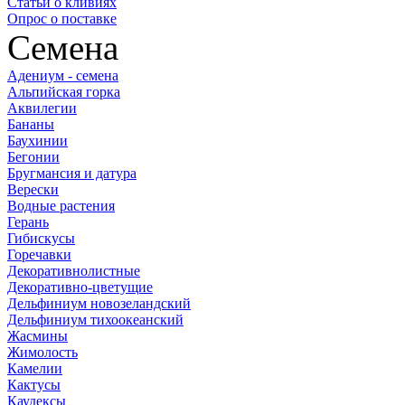
Статьи о кливиях
Опрос о поставке
Семена
Адениум - семена
Альпийская горка
Аквилегии
Бананы
Баухинии
Бегонии
Бругмансия и датура
Верески
Водные растения
Герань
Гибискусы
Горечавки
Декоративнолистные
Декоративно-цветущие
Дельфиниум новозеландский
Дельфиниум тихоокеанский
Жасмины
Жимолость
Камелии
Кактусы
Каудексы