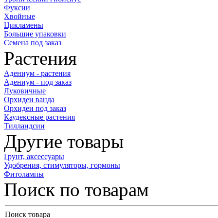
Фуксии
Хвойные
Цикламены
Большие упаковки
Семена под заказ
Растения
Адениум - растения
Адениум - под заказ
Луковичные
Орхидеи ванда
Орхидеи под заказ
Каудексные растения
Тилландсии
Другие товары
Грунт, аксессуары
Удобрения, стимуляторы, гормоны
Фитолампы
Поиск по товарам
Поиск товара