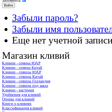
Запомнить
Забыли пароль?
Забыли имя пользовате
Еще нет учетной запис
Магазин кливий
Кливии - семена ЮАР
Кливии - семена Китай
Кливии - сеянцы ЮАР
Кливии - сеянцы Китай
Кливии - сеянцы Голландия
Кливии - сеянцы под заказ
Кливии - растения
Удобрения для кливий
Опоры для кливий
Книги о кливиях
Классификация кливий