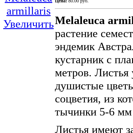
Цена:
80.00 руб.
Melaleuca armi
Увеличить
растение семес
эндемик Австра
кустарник с пла
метров. Листья 
душистые цветы
соцветия, из к
тычинки 5-6 мм
Листья имеют з