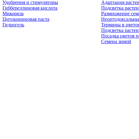
Удобрения и стимуляторы
Адаптация расте
Гиббереллиновая кислота
Подсветка расте
Микориза
Размножение сем
Цитокининовая паста
Неортодоксальны
Гидрогель
Термины в цвето
Подсветка расте
Посадка цветов п
Семена зимой