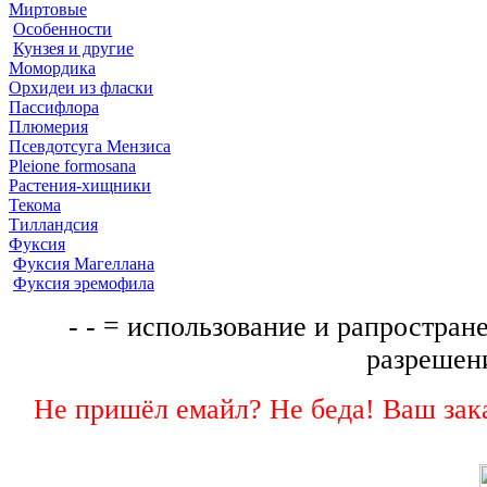
Миртовые
Особенности
Кунзея и другие
Момордика
Орхидеи из фласки
Пассифлора
Плюмерия
Псевдотсуга Мензиса
Pleione formosana
Растения-хищники
Текома
Тилландсия
Фуксия
Фуксия Магеллана
Фуксия эремофила
- - = использование и рапростране
разрешени
Не пришёл емайл? Не беда! Ваш зака