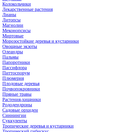
Колокольчики
Лекарственные растения
Лианы
Литопсы
Магнолии
Меконопсисы
Миртовые
Морозостойкие деревья и кустарники
Овощные экзоты
Олеандры
Пальмы
Папоротники
Пассифлора
Питтоспорум
Плюмерия
Плодовые деревья
Почвопокровники
Пряные травы
Растения-хищники
Рододендроны
Садовые орхидеи
Синнингии
Суккуленты
Тропические деревья и кустарники
Тропический гибискус