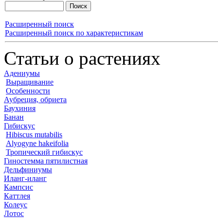
Расширенный поиск
Расширенный поиск по характеристикам
Статьи о растениях
Адениумы
Выращивание
Особенности
Аубреция, обриета
Баухиния
Банан
Гибискус
Hibiscus mutabilis
Alyogyne hakeifolia
Тропический гибискус
Гиностемма пятилистная
Дельфиниумы
Иланг-иланг
Кампсис
Каттлея
Колеус
Лотос