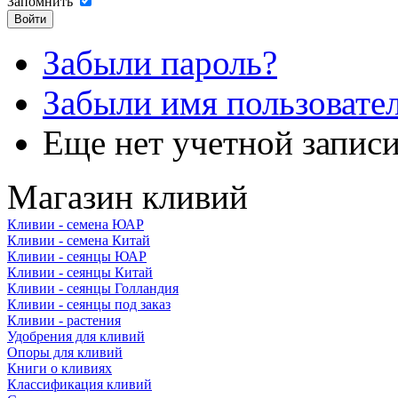
Запомнить
Забыли пароль?
Забыли имя пользовате
Еще нет учетной запис
Магазин кливий
Кливии - семена ЮАР
Кливии - семена Китай
Кливии - сеянцы ЮАР
Кливии - сеянцы Китай
Кливии - сеянцы Голландия
Кливии - сеянцы под заказ
Кливии - растения
Удобрения для кливий
Опоры для кливий
Книги о кливиях
Классификация кливий