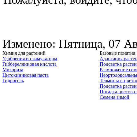
Изменено: Пятница, 07 Ав
Химия для растений
Базовые понятия
Удобрения и стимуляторы
Адаптация расте
Гиббереллиновая кислота
Подсветка расте
Микориза
Размножение сем
Цитокининовая паста
Неортодоксальны
Гидрогель
Термины в цвето
Подсветка расте
Посадка цветов п
Семена зимой