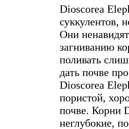
Dioscorea Elep
суккулентов, н
Они ненавидят
загниванию ко
поливать слиш
дать почве пр
Dioscorea Elep
пористой, хор
почве. Корни D
неглубокие, п