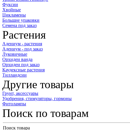
Фуксии
Хвойные
Цикламены
Большие упаковки
Семена под заказ
Растения
Адениум - растения
Адениум - под заказ
Луковичные
Орхидеи ванда
Орхидеи под заказ
Каудексные растения
Тилландсии
Другие товары
Грунт, аксессуары
Удобрения, стимуляторы, гормоны
Фитолампы
Поиск по товарам
Поиск товара