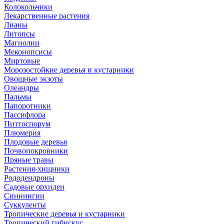
Колокольчики
Лекарственные растения
Лианы
Литопсы
Магнолии
Меконопсисы
Миртовые
Морозостойкие деревья и кустарники
Овощные экзоты
Олеандры
Пальмы
Папоротники
Пассифлора
Питтоспорум
Плюмерия
Плодовые деревья
Почвопокровники
Пряные травы
Растения-хищники
Рододендроны
Садовые орхидеи
Синнингии
Суккуленты
Тропические деревья и кустарники
Тропический гибискус