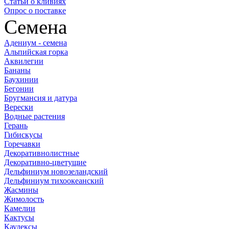
Статьи о кливиях
Опрос о поставке
Семена
Адениум - семена
Альпийская горка
Аквилегии
Бананы
Баухинии
Бегонии
Бругмансия и датура
Верески
Водные растения
Герань
Гибискусы
Горечавки
Декоративнолистные
Декоративно-цветущие
Дельфиниум новозеландский
Дельфиниум тихоокеанский
Жасмины
Жимолость
Камелии
Кактусы
Каудексы