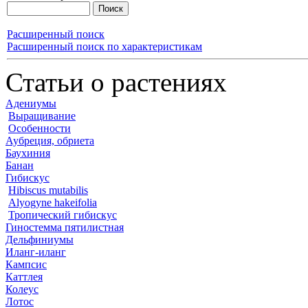
Расширенный поиск
Расширенный поиск по характеристикам
Статьи о растениях
Адениумы
Выращивание
Особенности
Аубреция, обриета
Баухиния
Банан
Гибискус
Hibiscus mutabilis
Alyogyne hakeifolia
Тропический гибискус
Гиностемма пятилистная
Дельфиниумы
Иланг-иланг
Кампсис
Каттлея
Колеус
Лотос