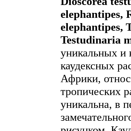
Dioscorea test
elephantipes,
elephantipes, 
Testudinaria 
уникальных и 
каудексных ра
Африки, относ
тропических ра
уникальна, в п
замечательног
рисунком. Кауд