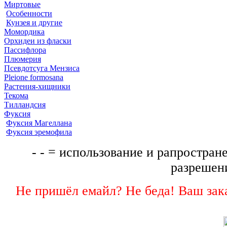
Миртовые
Особенности
Кунзея и другие
Момордика
Орхидеи из фласки
Пассифлора
Плюмерия
Псевдотсуга Мензиса
Pleione formosana
Растения-хищники
Текома
Тилландсия
Фуксия
Фуксия Магеллана
Фуксия эремофила
- - = использование и рапростране
разрешени
Не пришёл емайл? Не беда! Ваш зака