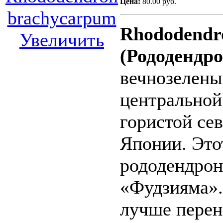
Цена:
80.00 руб.
Rhododendr
Увеличить
(Рододендр
вечнозелены
центральной
гористой се
Японии. Это
рододендрон
«Фудзияма».
лучше перен