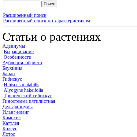
Расширенный поиск
Расширенный поиск по характеристикам
Статьи о растениях
Адениумы
Выращивание
Особенности
Аубреция, обриета
Баухиния
Банан
Гибискус
Hibiscus mutabilis
Alyogyne hakeifolia
Тропический гибискус
Гиностемма пятилистная
Дельфиниумы
Иланг-иланг
Кампсис
Каттлея
Колеус
Лотос