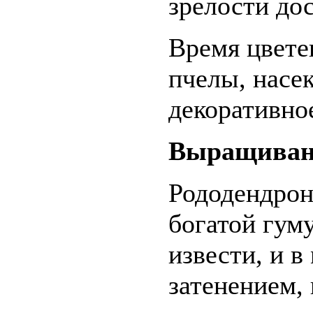
зрелости до
Время цвете
пчелы, насе
декоративное
Выращиван
Рододендрон
богатой гум
извести, и 
затенением,