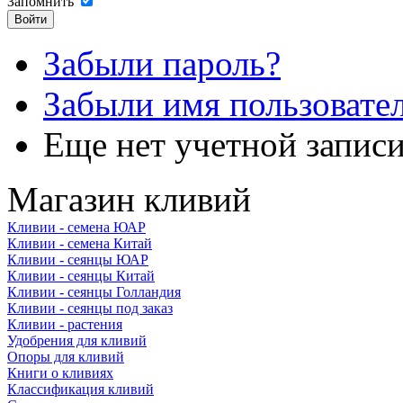
Запомнить
Забыли пароль?
Забыли имя пользовате
Еще нет учетной запис
Магазин кливий
Кливии - семена ЮАР
Кливии - семена Китай
Кливии - сеянцы ЮАР
Кливии - сеянцы Китай
Кливии - сеянцы Голландия
Кливии - сеянцы под заказ
Кливии - растения
Удобрения для кливий
Опоры для кливий
Книги о кливиях
Классификация кливий