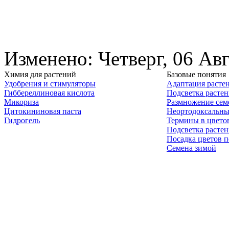
Изменено: Четверг, 06 Ав
Химия для растений
Базовые понятия
Удобрения и стимуляторы
Адаптация расте
Гиббереллиновая кислота
Подсветка расте
Микориза
Размножение сем
Цитокининовая паста
Неортодоксальны
Гидрогель
Термины в цвето
Подсветка расте
Посадка цветов п
Семена зимой