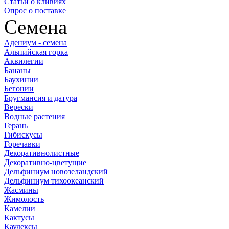
Статьи о кливиях
Опрос о поставке
Семена
Адениум - семена
Альпийская горка
Аквилегии
Бананы
Баухинии
Бегонии
Бругмансия и датура
Верески
Водные растения
Герань
Гибискусы
Горечавки
Декоративнолистные
Декоративно-цветущие
Дельфиниум новозеландский
Дельфиниум тихоокеанский
Жасмины
Жимолость
Камелии
Кактусы
Каудексы