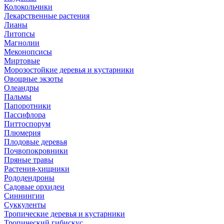
Колокольчики
Лекарственные растения
Лианы
Литопсы
Магнолии
Меконопсисы
Миртовые
Морозостойкие деревья и кустарники
Овощные экзоты
Олеандры
Пальмы
Папоротники
Пассифлора
Питтоспорум
Плюмерия
Плодовые деревья
Почвопокровники
Пряные травы
Растения-хищники
Рододендроны
Садовые орхидеи
Синнингии
Суккуленты
Тропические деревья и кустарники
Тропический гибискус