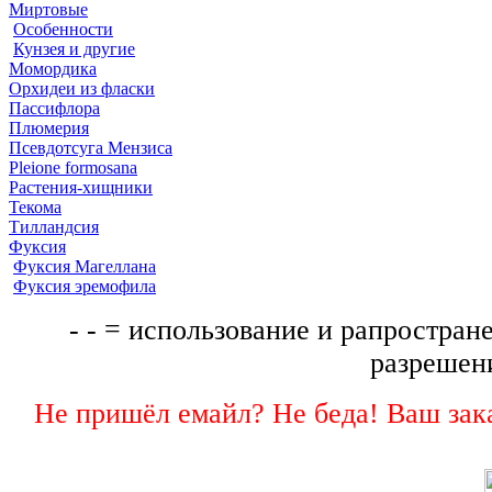
Миртовые
Особенности
Кунзея и другие
Момордика
Орхидеи из фласки
Пассифлора
Плюмерия
Псевдотсуга Мензиса
Pleione formosana
Растения-хищники
Текома
Тилландсия
Фуксия
Фуксия Магеллана
Фуксия эремофила
- - = использование и рапростране
разрешени
Не пришёл емайл? Не беда! Ваш зака