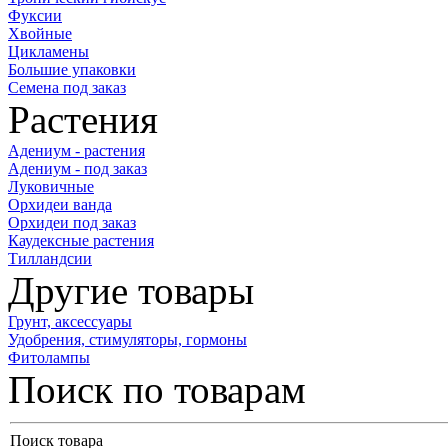
Фуксии
Хвойные
Цикламены
Большие упаковки
Семена под заказ
Растения
Адениум - растения
Адениум - под заказ
Луковичные
Орхидеи ванда
Орхидеи под заказ
Каудексные растения
Тилландсии
Другие товары
Грунт, аксессуары
Удобрения, стимуляторы, гормоны
Фитолампы
Поиск по товарам
Поиск товара