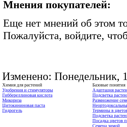
Мнения покупателей:
Еще нет мнений об этом то
Пожалуйста, войдите, чтоб
Изменено: Понедельник, 1
Химия для растений
Базовые понятия
Удобрения и стимуляторы
Адаптация расте
Гиббереллиновая кислота
Подсветка расте
Микориза
Размножение сем
Цитокининовая паста
Неортодоксальны
Гидрогель
Термины в цвето
Подсветка расте
Посадка цветов п
Семена зимой