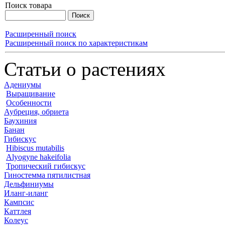
Поиск товара
Расширенный поиск
Расширенный поиск по характеристикам
Статьи о растениях
Адениумы
Выращивание
Особенности
Аубреция, обриета
Баухиния
Банан
Гибискус
Hibiscus mutabilis
Alyogyne hakeifolia
Тропический гибискус
Гиностемма пятилистная
Дельфиниумы
Иланг-иланг
Кампсис
Каттлея
Колеус