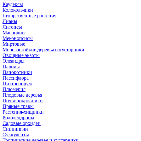
Каудексы
Колокольчики
Лекарственные растения
Лианы
Литопсы
Магнолии
Меконопсисы
Миртовые
Морозостойкие деревья и кустарники
Овощные экзоты
Олеандры
Пальмы
Папоротники
Пассифлора
Питтоспорум
Плюмерия
Плодовые деревья
Почвопокровники
Пряные травы
Растения-хищники
Рододендроны
Садовые орхидеи
Синнингии
Суккуленты
Тропические деревья и кустарники