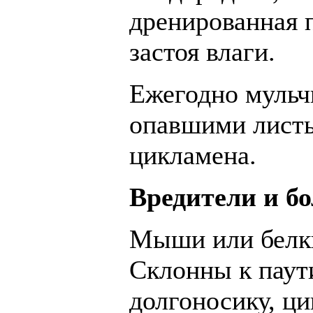
дренированная 
застоя влаги.
Ежегодно мульч
опавшими листь
цикламена.
Вредители и б
Мыши или белки
Склонны к паут
долгоносику, ц