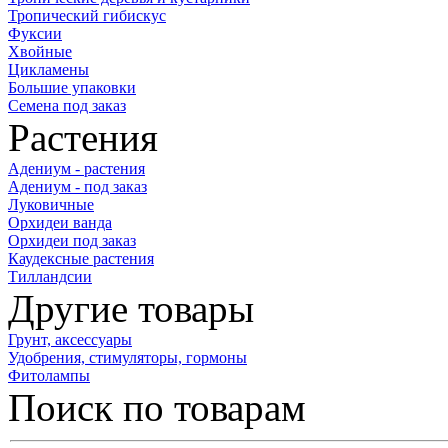
Тропический гибискус
Фуксии
Хвойные
Цикламены
Большие упаковки
Семена под заказ
Растения
Адениум - растения
Адениум - под заказ
Луковичные
Орхидеи ванда
Орхидеи под заказ
Каудексные растения
Тилландсии
Другие товары
Грунт, аксессуары
Удобрения, стимуляторы, гормоны
Фитолампы
Поиск по товарам