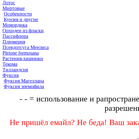
Лотос
Миртовые
Особенности
Кунзея и другие
Момордика
Орхидеи из фласки
Пассифлора
Плюмерия
Псевдотсуга Мензиса
Pleione formosana
Растения-хищники
Текома
Тилландсия
Фуксия
Фуксия Магеллана
Фуксия эремофила
- - = использование и рапростране
разрешени
Не пришёл емайл? Не беда! Ваш зака