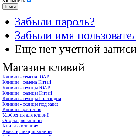
Запомнить
Забыли пароль?
Забыли имя пользовате
Еще нет учетной запис
Магазин кливий
Кливии - семена ЮАР
Кливии - семена Китай
Кливии - сеянцы ЮАР
Кливии - сеянцы Китай
Кливии - сеянцы Голландия
Кливии - сеянцы под заказ
Кливии - растения
Удобрения для кливий
Опоры для кливий
Книги о кливиях
Классификация кливий