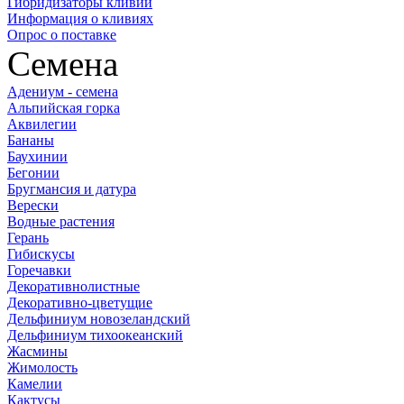
Гибридизаторы кливий
Информация о кливиях
Опрос о поставке
Семена
Адениум - семена
Альпийская горка
Аквилегии
Бананы
Баухинии
Бегонии
Бругмансия и датура
Верески
Водные растения
Герань
Гибискусы
Горечавки
Декоративнолистные
Декоративно-цветущие
Дельфиниум новозеландский
Дельфиниум тихоокеанский
Жасмины
Жимолость
Камелии
Кактусы