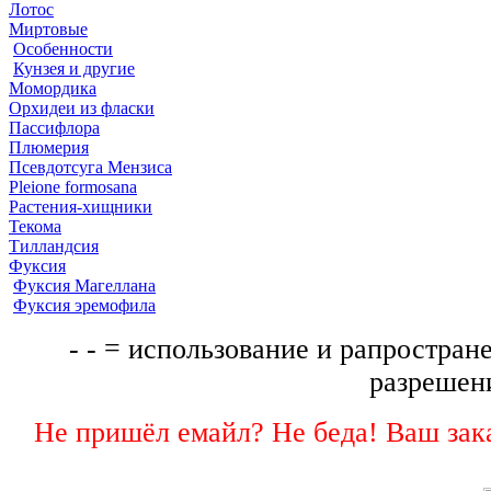
Лотос
Миртовые
Особенности
Кунзея и другие
Момордика
Орхидеи из фласки
Пассифлора
Плюмерия
Псевдотсуга Мензиса
Pleione formosana
Растения-хищники
Текома
Тилландсия
Фуксия
Фуксия Магеллана
Фуксия эремофила
- - = использование и рапростране
разрешени
Не пришёл емайл? Не беда! Ваш зака