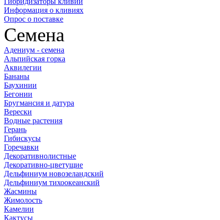
Гибридизаторы кливий
Информация о кливиях
Опрос о поставке
Семена
Адениум - семена
Альпийская горка
Аквилегии
Бананы
Баухинии
Бегонии
Бругмансия и датура
Верески
Водные растения
Герань
Гибискусы
Горечавки
Декоративнолистные
Декоративно-цветущие
Дельфиниум новозеландский
Дельфиниум тихоокеанский
Жасмины
Жимолость
Камелии
Кактусы