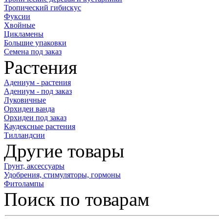
Тропический гибискус
Фуксии
Хвойные
Цикламены
Большие упаковки
Семена под заказ
Растения
Адениум - растения
Адениум - под заказ
Луковичные
Орхидеи ванда
Орхидеи под заказ
Каудексные растения
Тилландсии
Другие товары
Грунт, аксессуары
Удобрения, стимуляторы, гормоны
Фитолампы
Поиск по товарам