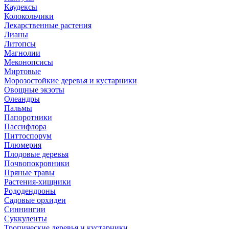
Каудексы
Колокольчики
Лекарственные растения
Лианы
Литопсы
Магнолии
Меконопсисы
Миртовые
Морозостойкие деревья и кустарники
Овощные экзоты
Олеандры
Пальмы
Папоротники
Пассифлора
Питтоспорум
Плюмерия
Плодовые деревья
Почвопокровники
Пряные травы
Растения-хищники
Рододендроны
Садовые орхидеи
Синнингии
Суккуленты
Тропические деревья и кустарники