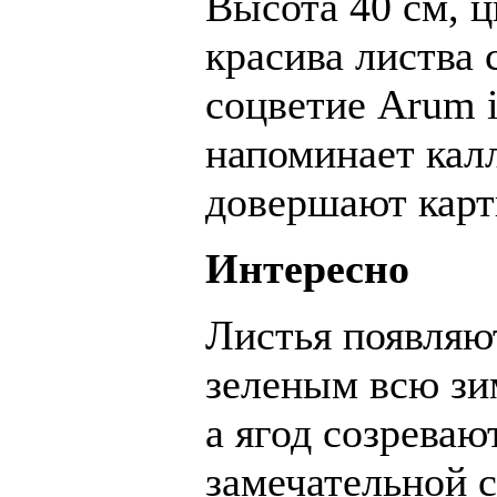
Высота 40 см, ц
красива листва
соцветие Arum it
напоминает калл
довершают карт
Интересно
Листья появляют
зеленым всю зим
а ягод созреваю
замечательной 