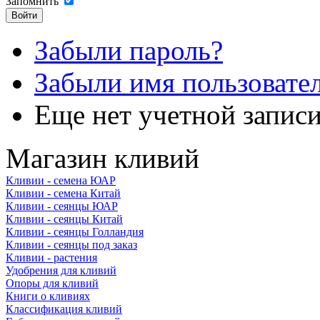
Запомнить
Забыли пароль?
Забыли имя пользовате
Еще нет учетной запис
Магазин кливий
Кливии - семена ЮАР
Кливии - семена Китай
Кливии - сеянцы ЮАР
Кливии - сеянцы Китай
Кливии - сеянцы Голландия
Кливии - сеянцы под заказ
Кливии - растения
Удобрения для кливий
Опоры для кливий
Книги о кливиях
Классификация кливий