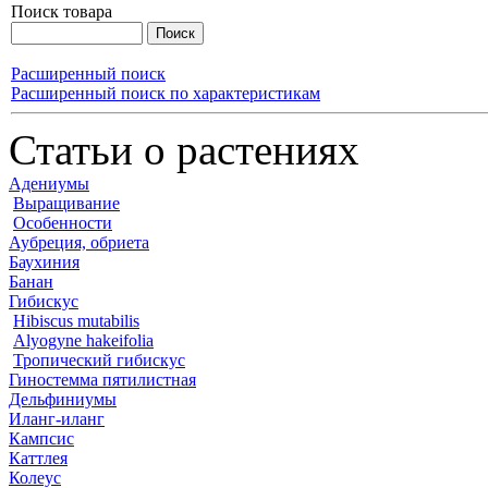
Поиск товара
Расширенный поиск
Расширенный поиск по характеристикам
Статьи о растениях
Адениумы
Выращивание
Особенности
Аубреция, обриета
Баухиния
Банан
Гибискус
Hibiscus mutabilis
Alyogyne hakeifolia
Тропический гибискус
Гиностемма пятилистная
Дельфиниумы
Иланг-иланг
Кампсис
Каттлея
Колеус