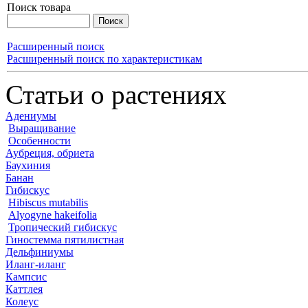
Поиск товара
Расширенный поиск
Расширенный поиск по характеристикам
Статьи о растениях
Адениумы
Выращивание
Особенности
Аубреция, обриета
Баухиния
Банан
Гибискус
Hibiscus mutabilis
Alyogyne hakeifolia
Тропический гибискус
Гиностемма пятилистная
Дельфиниумы
Иланг-иланг
Кампсис
Каттлея
Колеус