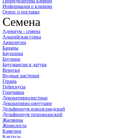
Гибридизаторы кливий
Информация о кливиях
Опрос о поставке
Семена
Адениум - семена
Альпийская горка
Аквилегии
Бананы
Баухинии
Бегонии
Бругмансия и датура
Верески
Водные растения
Герань
Гибискусы
Горечавки
Декоративнолистные
Декоративно-цветущие
Дельфиниум новозеландский
Дельфиниум тихоокеанский
Жасмины
Жимолость
Камелии
Кактусы