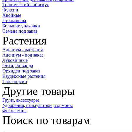
Тропический гибискус
Фуксии
Хвойные
Цикламены
Большие упаковки
Семена под заказ
Растения
Адениум - растения
Адениум - под заказ
Луковичные
Орхидеи ванда
Орхидеи под заказ
Каудексные растения
Тилландсии
Другие товары
Грунт, аксессуары
Удобрения, стимуляторы, гормоны
Фитолампы
Поиск по товарам