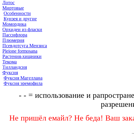
Лотос
Миртовые
Особенности
Кунзея и другие
Момордика
Орхидеи из фласки
Пассифлора
Плюмерия
Псевдотсуга Мензиса
Pleione formosana
Растения-хищники
Текома
Тилландсия
Фуксия
Фуксия Магеллана
Фуксия эремофила
- - = использование и рапростране
разрешени
Не пришёл емайл? Не беда! Ваш зака