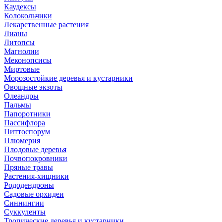
Каудексы
Колокольчики
Лекарственные растения
Лианы
Литопсы
Магнолии
Меконопсисы
Миртовые
Морозостойкие деревья и кустарники
Овощные экзоты
Олеандры
Пальмы
Папоротники
Пассифлора
Питтоспорум
Плюмерия
Плодовые деревья
Почвопокровники
Пряные травы
Растения-хищники
Рододендроны
Садовые орхидеи
Синнингии
Суккуленты
Тропические деревья и кустарники