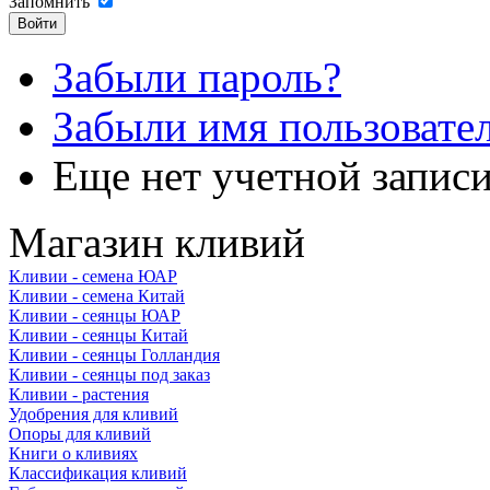
Запомнить
Забыли пароль?
Забыли имя пользовате
Еще нет учетной запис
Магазин кливий
Кливии - семена ЮАР
Кливии - семена Китай
Кливии - сеянцы ЮАР
Кливии - сеянцы Китай
Кливии - сеянцы Голландия
Кливии - сеянцы под заказ
Кливии - растения
Удобрения для кливий
Опоры для кливий
Книги о кливиях
Классификация кливий