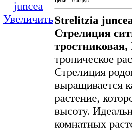
Цена:
110.00 руб.
Увеличить
Strelitzia junc
Стрелиция сит
тростниковая
,
тропическое раст
Стрелиция род
выращивается к
растение, котор
высоту. Идеальн
комнатных раст