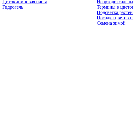
Цитокининовая паста
Неортодоксальны
Гидрогель
Термины в цвето
Подсветка расте
Посадка цветов п
Семена зимой