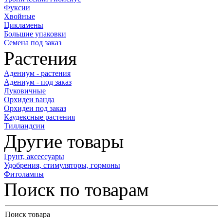
Фуксии
Хвойные
Цикламены
Большие упаковки
Семена под заказ
Растения
Адениум - растения
Адениум - под заказ
Луковичные
Орхидеи ванда
Орхидеи под заказ
Каудексные растения
Тилландсии
Другие товары
Грунт, аксессуары
Удобрения, стимуляторы, гормоны
Фитолампы
Поиск по товарам
Поиск товара