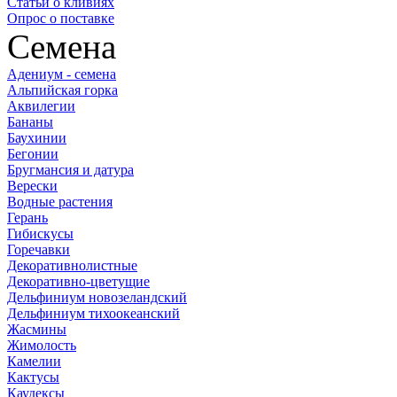
Статьи о кливиях
Опрос о поставке
Семена
Адениум - семена
Альпийская горка
Аквилегии
Бананы
Баухинии
Бегонии
Бругмансия и датура
Верески
Водные растения
Герань
Гибискусы
Горечавки
Декоративнолистные
Декоративно-цветущие
Дельфиниум новозеландский
Дельфиниум тихоокеанский
Жасмины
Жимолость
Камелии
Кактусы
Каудексы