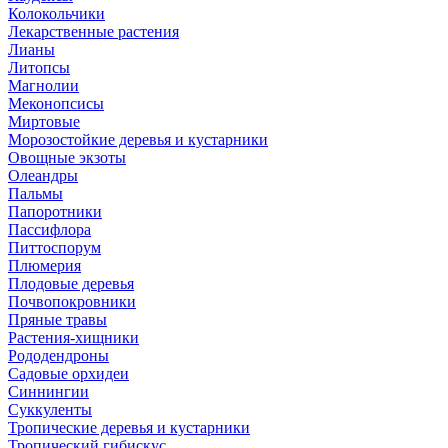
Колокольчики
Лекарственные растения
Лианы
Литопсы
Магнолии
Меконопсисы
Миртовые
Морозостойкие деревья и кустарники
Овощные экзоты
Олеандры
Пальмы
Папоротники
Пассифлора
Питтоспорум
Плюмерия
Плодовые деревья
Почвопокровники
Пряные травы
Растения-хищники
Рододендроны
Садовые орхидеи
Синнингии
Суккуленты
Тропические деревья и кустарники
Тропический гибискус