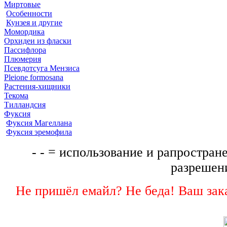
Миртовые
Особенности
Кунзея и другие
Момордика
Орхидеи из фласки
Пассифлора
Плюмерия
Псевдотсуга Мензиса
Pleione formosana
Растения-хищники
Текома
Тилландсия
Фуксия
Фуксия Магеллана
Фуксия эремофила
- - = использование и рапростране
разрешени
Не пришёл емайл? Не беда! Ваш зака