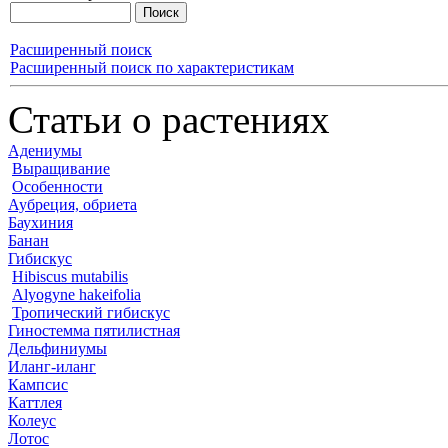
Расширенный поиск
Расширенный поиск по характеристикам
Статьи о растениях
Адениумы
Выращивание
Особенности
Аубреция, обриета
Баухиния
Банан
Гибискус
Hibiscus mutabilis
Alyogyne hakeifolia
Тропический гибискус
Гиностемма пятилистная
Дельфиниумы
Иланг-иланг
Кампсис
Каттлея
Колеус
Лотос