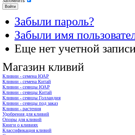
Запомнить
Забыли пароль?
Забыли имя пользовате
Еще нет учетной запис
Магазин кливий
Кливии - семена ЮАР
Кливии - семена Китай
Кливии - сеянцы ЮАР
Кливии - сеянцы Китай
Кливии - сеянцы Голландия
Кливии - сеянцы под заказ
Кливии - растения
Удобрения для кливий
Опоры для кливий
Книги о кливиях
Классификация кливий