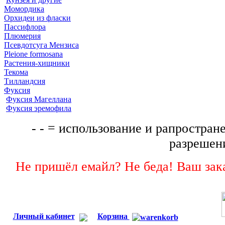
Момордика
Орхидеи из фласки
Пассифлора
Плюмерия
Псевдотсуга Мензиса
Pleione formosana
Растения-хищники
Текома
Тилландсия
Фуксия
Фуксия Магеллана
Фуксия эремофила
- - = использование и рапростране
разрешени
Не пришёл емайл? Не беда! Ваш зака
Личный кабинет
Корзина