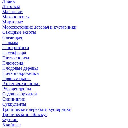
Лианы
Литопсы
Магнолии
Меконопсисы
Миртовые
Морозостойкие деревья и кустарники
Овощные экзоты
Олеандры
Пальмы
Папоротники
Пассифлора
Питтоспорум
Плюмерия
Плодовые деревья
Почвопокровники
Пряные травы
Растения-хищники
Рододендроны
Садовые орхидеи
Синнингии
Суккуленты
Тропические деревья и кустарники
Тропический гибискус
Фуксии
Хвойные