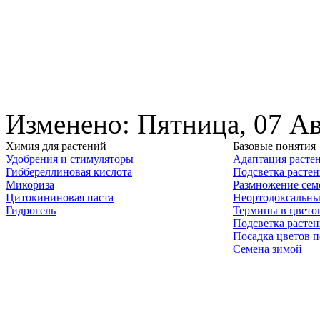
Изменено: Пятница, 07 Ав
Химия для растений
Базовые понятия
Удобрения и стимуляторы
Адаптация расте
Гиббереллиновая кислота
Подсветка расте
Микориза
Размножение сем
Цитокининовая паста
Неортодоксальны
Гидрогель
Термины в цвето
Подсветка расте
Посадка цветов п
Семена зимой