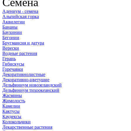
Семена
Адениум - семена
Альпийская горка
Аквилегии
Бананы
Баухинии
Бегонии
Бругмансия и датура
Верески
Водные растения
Герань
Гибискусы
Горечавки
Декоративнолистные
Декоративно-цветущие
Дельфиниум новозеландский
Дельфиниум тихоокеанский
Жасмины
Жимолость
Камелии
Кактусы
Каудексы
Колокольчики
Лекарственные растения