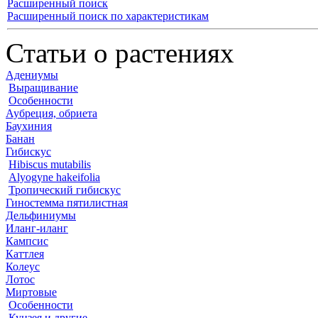
Расширенный поиск
Расширенный поиск по характеристикам
Статьи о растениях
Адениумы
Выращивание
Особенности
Аубреция, обриета
Баухиния
Банан
Гибискус
Hibiscus mutabilis
Alyogyne hakeifolia
Тропический гибискус
Гиностемма пятилистная
Дельфиниумы
Иланг-иланг
Кампсис
Каттлея
Колеус
Лотос
Миртовые
Особенности
Кунзея и другие