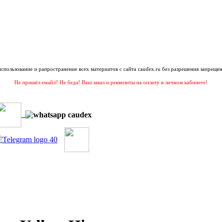
 использование и рапространение всех материатов с сайта caudex.ru без разрешения запрещен
Не пришёл емайл? Не беда! Ваш заказ и реквизиты на оплату в личном кабинете!