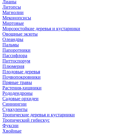
Лианы
Литопсы
Магнолии
Меконопсисы
Миртовые
Морозостойкие деревья и кустарники
Овощные экзоты
Олеандры
Пальмы
Папоротники
Пассифлора
Питтоспорум
Плюмерия
Плодовые деревья
Почвопокровники
Пряные травы
Растения-хищники
Рододендроны
Садовые орхидеи
Синнингии
Суккуленты
Тропические деревья и кустарники
Тропический гибискус
Фуксии
Хвойные