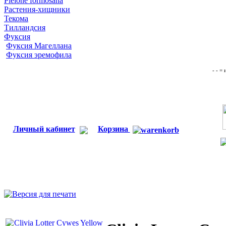
Pleione formosana
Растения-хищники
Текома
Тилландсия
Фуксия
Фуксия Магеллана
Фуксия эремофила
- - =
Личный кабинет
Корзина