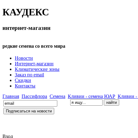
КАУДЕКС
интернет-магазин
редкие семена со всего мира
Новости
Интернет-магазин
Климатические зоны
Заказ по email
Скидки
Контакты
Главная
Пассифлора
Семена
Кливии - семена ЮАР
Кливии -
Вход