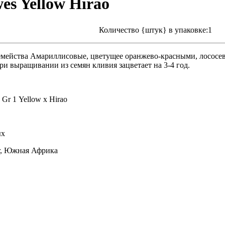
wes Yellow Hirao
Количество {штук} в упаковке:1
семейства Амариллисовые, цветущее оранжево-красными, лосос
и выращивании из семян кливия зацветает на 3-4 год.
) Gr 1 Yellow x Hirao
ых
er, Южная Африка