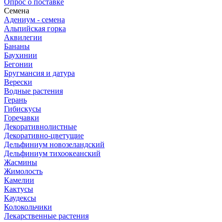
Опрос о поставке
Семена
Адениум - семена
Альпийская горка
Аквилегии
Бананы
Баухинии
Бегонии
Бругмансия и датура
Верески
Водные растения
Герань
Гибискусы
Горечавки
Декоративнолистные
Декоративно-цветущие
Дельфиниум новозеландский
Дельфиниум тихоокеанский
Жасмины
Жимолость
Камелии
Кактусы
Каудексы
Колокольчики
Лекарственные растения