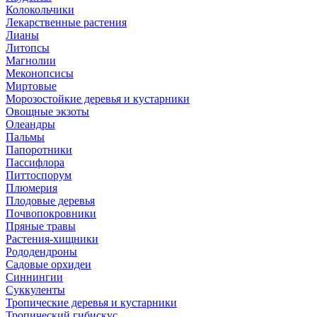
Колокольчики
Лекарственные растения
Лианы
Литопсы
Магнолии
Меконопсисы
Миртовые
Морозостойкие деревья и кустарники
Овощные экзоты
Олеандры
Пальмы
Папоротники
Пассифлора
Питтоспорум
Плюмерия
Плодовые деревья
Почвопокровники
Пряные травы
Растения-хищники
Рододендроны
Садовые орхидеи
Синнингии
Суккуленты
Тропические деревья и кустарники
Тропический гибискус