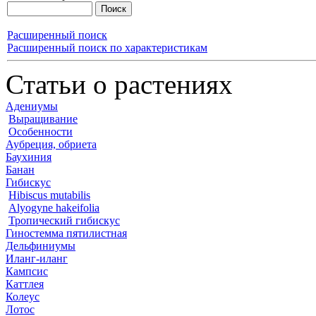
Расширенный поиск
Расширенный поиск по характеристикам
Статьи о растениях
Адениумы
Выращивание
Особенности
Аубреция, обриета
Баухиния
Банан
Гибискус
Hibiscus mutabilis
Alyogyne hakeifolia
Тропический гибискус
Гиностемма пятилистная
Дельфиниумы
Иланг-иланг
Кампсис
Каттлея
Колеус
Лотос