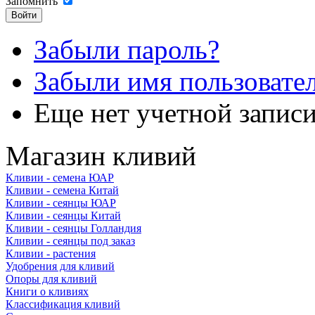
Запомнить
Забыли пароль?
Забыли имя пользовате
Еще нет учетной запис
Магазин кливий
Кливии - семена ЮАР
Кливии - семена Китай
Кливии - сеянцы ЮАР
Кливии - сеянцы Китай
Кливии - сеянцы Голландия
Кливии - сеянцы под заказ
Кливии - растения
Удобрения для кливий
Опоры для кливий
Книги о кливиях
Классификация кливий