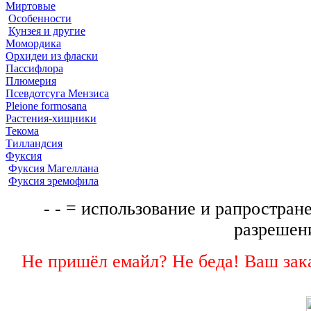
Миртовые
Особенности
Кунзея и другие
Момордика
Орхидеи из фласки
Пассифлора
Плюмерия
Псевдотсуга Мензиса
Pleione formosana
Растения-хищники
Текома
Тилландсия
Фуксия
Фуксия Магеллана
Фуксия эремофила
- - = использование и рапростране
разрешени
Не пришёл емайл? Не беда! Ваш зака