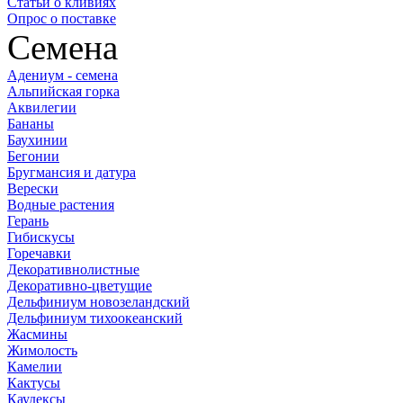
Статьи о кливиях
Опрос о поставке
Семена
Адениум - семена
Альпийская горка
Аквилегии
Бананы
Баухинии
Бегонии
Бругмансия и датура
Верески
Водные растения
Герань
Гибискусы
Горечавки
Декоративнолистные
Декоративно-цветущие
Дельфиниум новозеландский
Дельфиниум тихоокеанский
Жасмины
Жимолость
Камелии
Кактусы
Каудексы