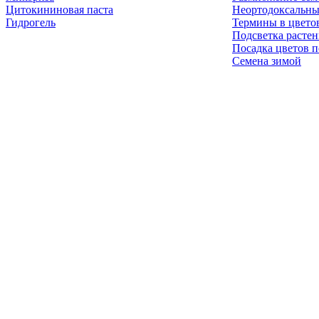
Цитокининовая паста
Неортодоксальны
Гидрогель
Термины в цвето
Подсветка расте
Посадка цветов п
Семена зимой