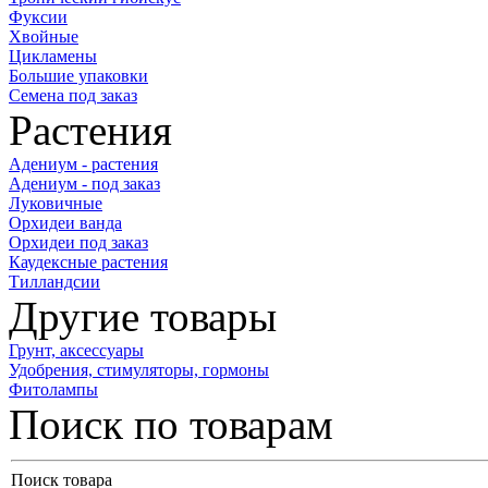
Фуксии
Хвойные
Цикламены
Большие упаковки
Семена под заказ
Растения
Адениум - растения
Адениум - под заказ
Луковичные
Орхидеи ванда
Орхидеи под заказ
Каудексные растения
Тилландсии
Другие товары
Грунт, аксессуары
Удобрения, стимуляторы, гормоны
Фитолампы
Поиск по товарам
Поиск товара