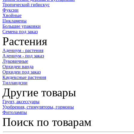
Тропический гибискус
Фуксии
Хвойные
Цикламены
Большие упаковки
Семена под заказ
Растения
Адениум - растения
Адениум - под заказ
Луковичные
Орхидеи ванда
Орхидеи под заказ
Каудексные растения
Тилландсии
Другие товары
Грунт, аксессуары
Удобрения, стимуляторы, гормоны
Фитолампы
Поиск по товарам