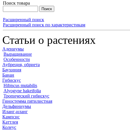
Поиск товара
Расширенный поиск
Расширенный поиск по характеристикам
Статьи о растениях
Адениумы
Выращивание
Особенности
Аубреция, обриета
Баухиния
Банан
Гибискус
Hibiscus mutabilis
Alyogyne hakeifolia
Тропический гибискус
Гиностемма пятилистная
Дельфиниумы
Иланг-иланг
Кампсис
Каттлея
Колеус