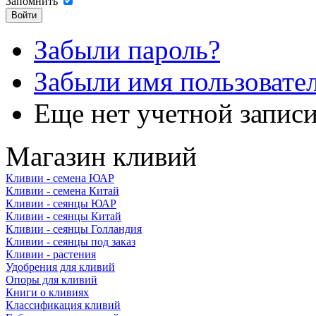
Запомнить
Забыли пароль?
Забыли имя пользовате
Еще нет учетной запис
Магазин кливий
Кливии - семена ЮАР
Кливии - семена Китай
Кливии - сеянцы ЮАР
Кливии - сеянцы Китай
Кливии - сеянцы Голландия
Кливии - сеянцы под заказ
Кливии - растения
Удобрения для кливий
Опоры для кливий
Книги о кливиях
Классификация кливий