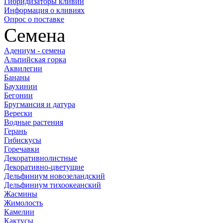
Гибридизаторы кливий
Информация о кливиях
Опрос о поставке
Семена
Адениум - семена
Альпийская горка
Аквилегии
Бананы
Баухинии
Бегонии
Бругмансия и датура
Верески
Водные растения
Герань
Гибискусы
Горечавки
Декоративнолистные
Декоративно-цветущие
Дельфиниум новозеландский
Дельфиниум тихоокеанский
Жасмины
Жимолость
Камелии
Кактусы