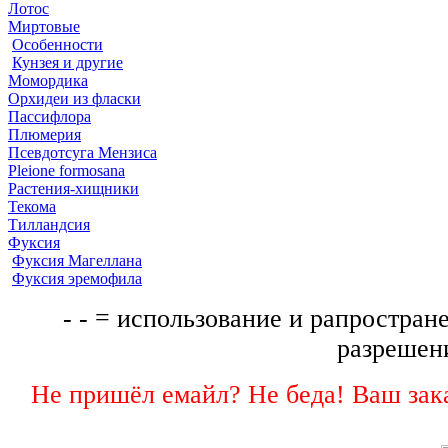
Лотос
Миртовые
Особенности
Кунзея и другие
Момордика
Орхидеи из фласки
Пассифлора
Плюмерия
Псевдотсуга Мензиса
Pleione formosana
Растения-хищники
Текома
Тилландсия
Фуксия
Фуксия Магеллана
Фуксия эремофила
- - = использование и рапростране
разрешени
Не пришёл емайл? Не беда! Ваш зака