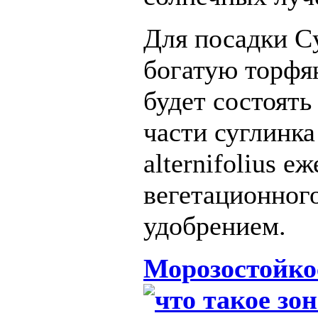
Для посадки Cy
богатую торфя
будет состоять
части суглинка
alternifolius е
вегетационног
удобрением.
Морозостойко