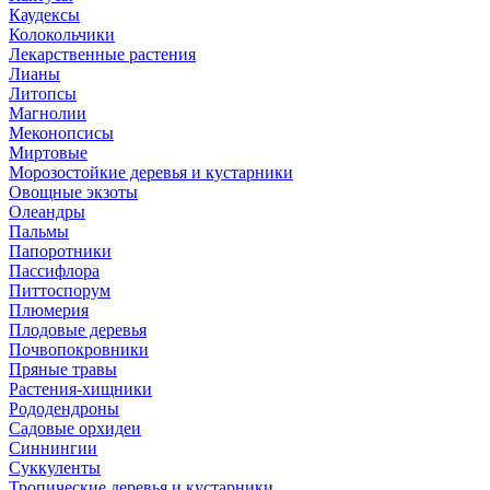
Каудексы
Колокольчики
Лекарственные растения
Лианы
Литопсы
Магнолии
Меконопсисы
Миртовые
Морозостойкие деревья и кустарники
Овощные экзоты
Олеандры
Пальмы
Папоротники
Пассифлора
Питтоспорум
Плюмерия
Плодовые деревья
Почвопокровники
Пряные травы
Растения-хищники
Рододендроны
Садовые орхидеи
Синнингии
Суккуленты
Тропические деревья и кустарники