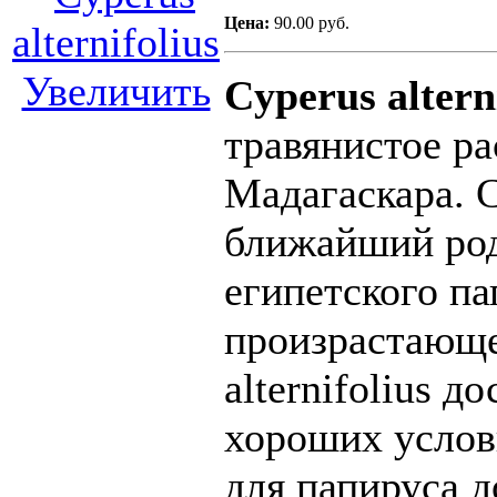
Цена:
90.00 руб.
Увеличить
Cyperus alter
травянистое ра
Мадагаскара. Cy
ближайший род
египетского па
произрастающе
alternifolius д
хороших услов
для папируса д