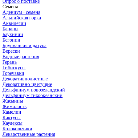
Опрос о поставке
Семена
Адениум - семена
Альпийская горка
Аквилегии
Бананы
Баухинии
Бегонии
Бругмансия и датура
Верески
Водные растения
Герань
Гибискусы
Горечавки
Декоративнолистные
Декоративно-цветущие
Дельфиниум новозеландский
Дельфиниум тихоокеанский
Жасмины
Жимолость
Камелии
Кактусы
Каудексы
Колокольчики
Лекарственные растения