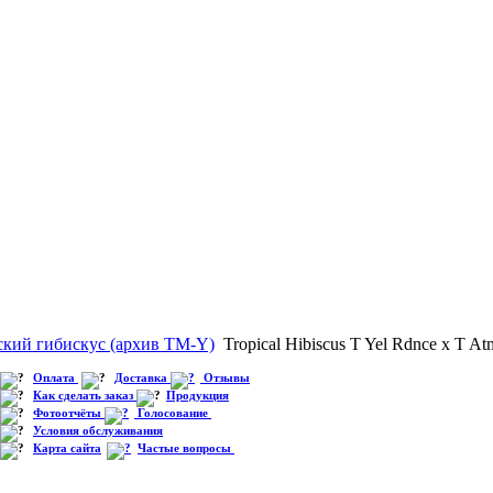
ский гибискус (архив TM-Y)
Tropical Hibiscus T Yel Rdnce x T Atm
Оплата
Доставка
Отзывы
Как сделать заказ
Продукция
Фотоотчёты
Голосование
Условия обслуживания
Карта сайта
Частые вопросы