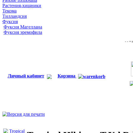
Pleione formosana
Растения-хищники
Текома
Тилландсия
Фуксия
Фуксия Магеллана
Фуксия эремофила
- - =
Личный кабинет
Корзина