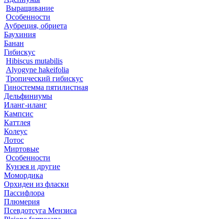
Выращивание
Особенности
Аубреция, обриета
Баухиния
Банан
Гибискус
Hibiscus mutabilis
Alyogyne hakeifolia
Тропический гибискус
Гиностемма пятилистная
Дельфиниумы
Иланг-иланг
Кампсис
Каттлея
Колеус
Лотос
Миртовые
Особенности
Кунзея и другие
Момордика
Орхидеи из фласки
Пассифлора
Плюмерия
Псевдотсуга Мензиса