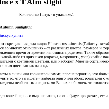
dnce x T Atm stlght
Количество {штук} в упаковке:1
 Autumn Sunlighth:
от скрещивания ряда видов Hibiscus rosa-sinensis (Гибискус кит
я во многих отношениях - от различных цветов, размеров и формы
енденция время от времени напоминать родителя. Таким образом,
 какой-либо из признаков (окраска, махровость, узор) крайне в
одителей с крупными цветами, или наоборот. Многие сорта име
новная цветовая гамма и т.д.
веты в синей или коричневой гамме, вполне вероятно, что больша
чить то, что вы ищете – выбрать однго или обоих родителей с 
раждены необычными окрасками Ваших любимцев, что является 
ля контейнерного выращивания, но они будут процветать, если 