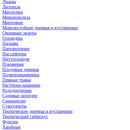
Лианы
Литопсы
Магнолии
Меконопсисы
Миртовые
Морозостойкие деревья и кустарники
Овощные экзоты
Олеандры
Пальмы
Папоротники
Пассифлора
Питтоспорум
Плюмерия
Плодовые деревья
Почвопокровники
Пряные травы
Растения-хищники
Рододендроны
Садовые орхидеи
Синнингии
Суккуленты
Тропические деревья и кустарники
Тропический гибискус
Фуксии
Хвойные