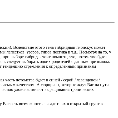
айский). Вследствие этого гена гибридный гибискус может
 лепестков, узоров, типов пестика и т.д.. Несмотря на то, у
 при выборе гибрида стоит помнить, что, потомство будет
ажен, следует выбирать одоих родителей с данным признаком.
ют тенденцию стремления к определенным признакам -
я часть потомства будет в синей / серой / лавандовой /
желаемым качеством. А сюрпризы, которые ждут Вас на пути
частью удовольствия от выращивания тропических
у Вас есть возможность высадить их в открытый грунт в