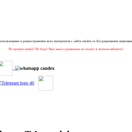
 использование и рапространение всех материатов с сайта caudex.ru без разрешения запрещен
Не пришёл емайл? Не беда! Ваш заказ и реквизиты на оплату в личном кабинете!