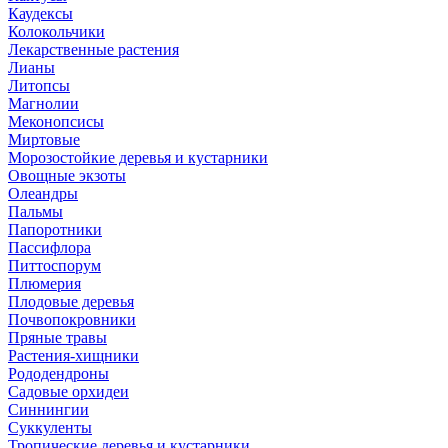
Каудексы
Колокольчики
Лекарственные растения
Лианы
Литопсы
Магнолии
Меконопсисы
Миртовые
Морозостойкие деревья и кустарники
Овощные экзоты
Олеандры
Пальмы
Папоротники
Пассифлора
Питтоспорум
Плюмерия
Плодовые деревья
Почвопокровники
Пряные травы
Растения-хищники
Рододендроны
Садовые орхидеи
Синнингии
Суккуленты
Тропические деревья и кустарники