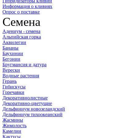
Гибридизаторы кливий
Информация о кливиях
Опрос о поставке
Семена
Адениум - семена
Альпийская горка
Аквилегии
Бананы
Баухинии
Бегонии
Бругмансия и датура
Верески
Водные растения
Герань
Гибискусы
Горечавки
Декоративнолистные
Декоративно-цветущие
Дельфиниум новозеландский
Дельфиниум тихоокеанский
Жасмины
Жимолость
Камелии
Кактусы