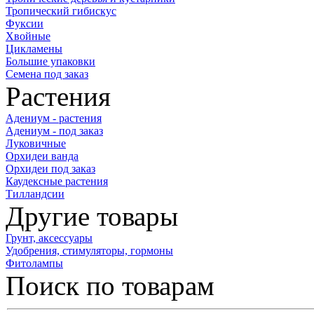
Тропический гибискус
Фуксии
Хвойные
Цикламены
Большие упаковки
Семена под заказ
Растения
Адениум - растения
Адениум - под заказ
Луковичные
Орхидеи ванда
Орхидеи под заказ
Каудексные растения
Тилландсии
Другие товары
Грунт, аксессуары
Удобрения, стимуляторы, гормоны
Фитолампы
Поиск по товарам