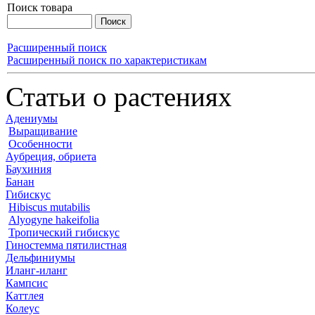
Поиск товара
Расширенный поиск
Расширенный поиск по характеристикам
Статьи о растениях
Адениумы
Выращивание
Особенности
Аубреция, обриета
Баухиния
Банан
Гибискус
Hibiscus mutabilis
Alyogyne hakeifolia
Тропический гибискус
Гиностемма пятилистная
Дельфиниумы
Иланг-иланг
Кампсис
Каттлея
Колеус