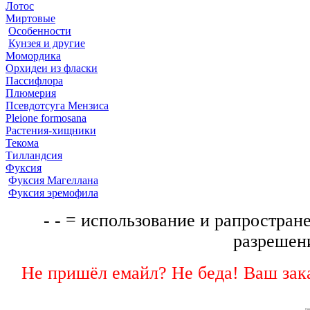
Лотос
Миртовые
Особенности
Кунзея и другие
Момордика
Орхидеи из фласки
Пассифлора
Плюмерия
Псевдотсуга Мензиса
Pleione formosana
Растения-хищники
Текома
Тилландсия
Фуксия
Фуксия Магеллана
Фуксия эремофила
- - = использование и рапростране
разрешени
Не пришёл емайл? Не беда! Ваш зака