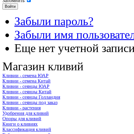
Запомнить
Забыли пароль?
Забыли имя пользовате
Еще нет учетной запис
Магазин кливий
Кливии - семена ЮАР
Кливии - семена Китай
Кливии - сеянцы ЮАР
Кливии - сеянцы Китай
Кливии - сеянцы Голландия
Кливии - сеянцы под заказ
Кливии - растения
Удобрения для кливий
Опоры для кливий
Книги о кливиях
Классификация кливий