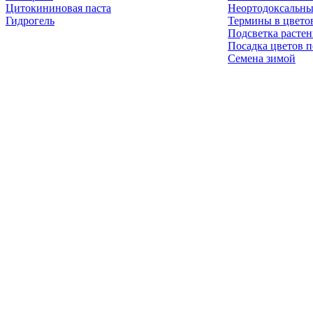
Цитокининовая паста
Неортодоксальны
Гидрогель
Термины в цвето
Подсветка расте
Посадка цветов п
Семена зимой