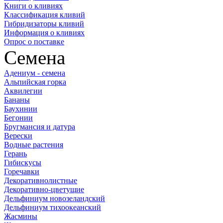
Книги о кливиях
Классификация кливий
Гибридизаторы кливий
Информация о кливиях
Опрос о поставке
Семена
Адениум - семена
Альпийская горка
Аквилегии
Бананы
Баухинии
Бегонии
Бругмансия и датура
Верески
Водные растения
Герань
Гибискусы
Горечавки
Декоративнолистные
Декоративно-цветущие
Дельфиниум новозеландский
Дельфиниум тихоокеанский
Жасмины