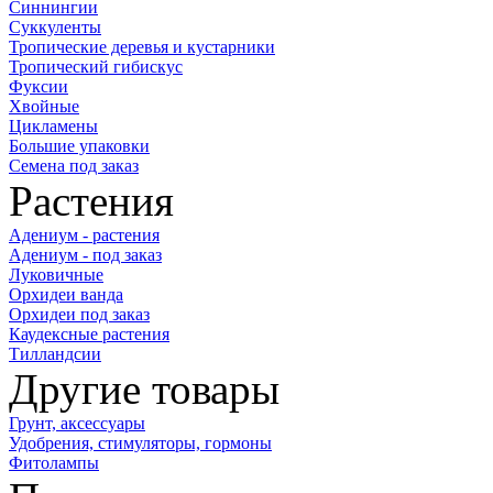
Синнингии
Суккуленты
Тропические деревья и кустарники
Тропический гибискус
Фуксии
Хвойные
Цикламены
Большие упаковки
Семена под заказ
Растения
Адениум - растения
Адениум - под заказ
Луковичные
Орхидеи ванда
Орхидеи под заказ
Каудексные растения
Тилландсии
Другие товары
Грунт, аксессуары
Удобрения, стимуляторы, гормоны
Фитолампы