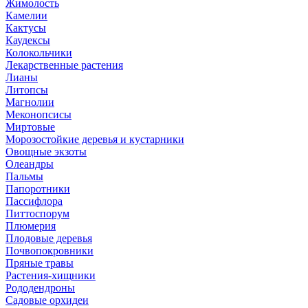
Жимолость
Камелии
Кактусы
Каудексы
Колокольчики
Лекарственные растения
Лианы
Литопсы
Магнолии
Меконопсисы
Миртовые
Морозостойкие деревья и кустарники
Овощные экзоты
Олеандры
Пальмы
Папоротники
Пассифлора
Питтоспорум
Плюмерия
Плодовые деревья
Почвопокровники
Пряные травы
Растения-хищники
Рододендроны
Садовые орхидеи