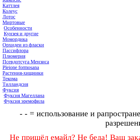
Каттлея
Колеус
Лотос
Миртовые
Особенности
Кунзея и другие
Момордика
Орхидеи из фласки
Пассифлора
Плюмерия
Псевдотсуга Мензиса
Pleione formosana
Растения-хищники
Текома
Тилландсия
Фуксия
Фуксия Магеллана
Фуксия эремофила
- - = использование и рапростране
разрешени
Не пришёл емайл? Не беда! Ваш зака