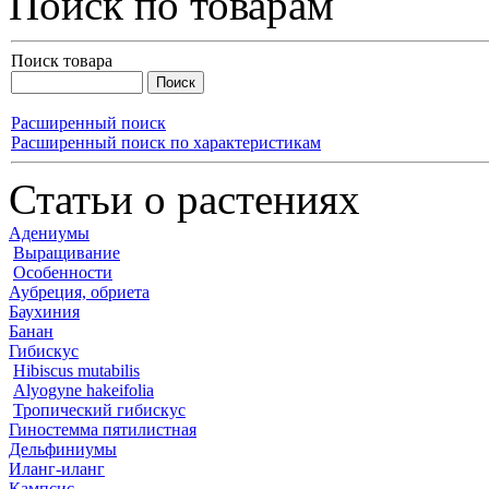
Поиск по товарам
Поиск товара
Расширенный поиск
Расширенный поиск по характеристикам
Статьи о растениях
Адениумы
Выращивание
Особенности
Аубреция, обриета
Баухиния
Банан
Гибискус
Hibiscus mutabilis
Alyogyne hakeifolia
Тропический гибискус
Гиностемма пятилистная
Дельфиниумы
Иланг-иланг
Кампсис