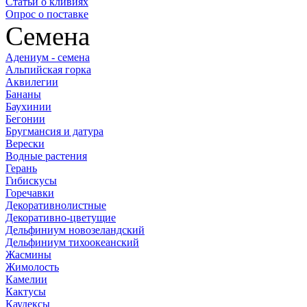
Статьи о кливиях
Опрос о поставке
Семена
Адениум - семена
Альпийская горка
Аквилегии
Бананы
Баухинии
Бегонии
Бругмансия и датура
Верески
Водные растения
Герань
Гибискусы
Горечавки
Декоративнолистные
Декоративно-цветущие
Дельфиниум новозеландский
Дельфиниум тихоокеанский
Жасмины
Жимолость
Камелии
Кактусы
Каудексы