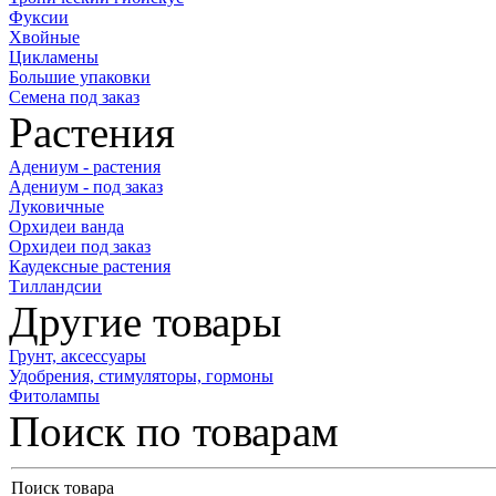
Фуксии
Хвойные
Цикламены
Большие упаковки
Семена под заказ
Растения
Адениум - растения
Адениум - под заказ
Луковичные
Орхидеи ванда
Орхидеи под заказ
Каудексные растения
Тилландсии
Другие товары
Грунт, аксессуары
Удобрения, стимуляторы, гормоны
Фитолампы
Поиск по товарам
Поиск товара