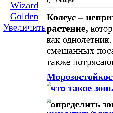
Цена:
70.00 руб.
Колеус – непр
Увеличить
растение,
кото
как однолетник.
смешанных поса
также потрясаю
Морозостойкос