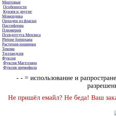
Миртовые
Особенности
Кунзея и другие
Момордика
Орхидеи из фласки
Пассифлора
Плюмерия
Псевдотсуга Мензиса
Pleione formosana
Растения-хищники
Текома
Тилландсия
Фуксия
Фуксия Магеллана
Фуксия эремофила
- - = использование и рапростране
разрешени
Не пришёл емайл? Не беда! Ваш зака