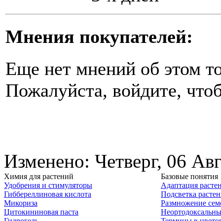
Мнения покупателей:
Еще нет мнений об этом то
Пожалуйста, войдите, чтоб
Изменено: Четверг, 06 Авг
Химия для растений
Базовые понятия
Удобрения и стимуляторы
Адаптация расте
Гиббереллиновая кислота
Подсветка расте
Микориза
Размножение сем
Цитокининовая паста
Неортодоксальны
Гидрогель
Термины в цвето