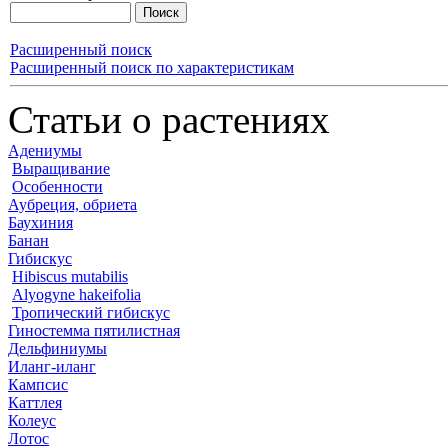
Расширенный поиск
Расширенный поиск по характеристикам
Статьи о растениях
Адениумы
Выращивание
Особенности
Аубреция, обриета
Баухиния
Банан
Гибискус
Hibiscus mutabilis
Alyogyne hakeifolia
Тропический гибискус
Гиностемма пятилистная
Дельфиниумы
Иланг-иланг
Кампсис
Каттлея
Колеус
Лотос