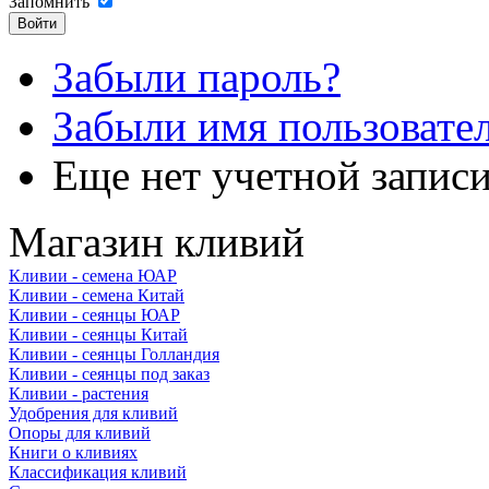
Запомнить
Забыли пароль?
Забыли имя пользовате
Еще нет учетной запис
Магазин кливий
Кливии - семена ЮАР
Кливии - семена Китай
Кливии - сеянцы ЮАР
Кливии - сеянцы Китай
Кливии - сеянцы Голландия
Кливии - сеянцы под заказ
Кливии - растения
Удобрения для кливий
Опоры для кливий
Книги о кливиях
Классификация кливий