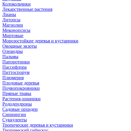
Колокольчики
Лекарственные растения
Лианы
Литопсы
Магнолии
Меконопсисы
Миртовые
Морозостойкие деревья и кустарники
Овощные экзоты
Олеандры
Пальмы
Папоротники
Пассифлора
Питтоспорум
Плюмерия
Плодовые деревья
Почвопокровники
Пряные травы
Растения-хищники
Рододендроны
Садовые орхидеи
Синнингии
Суккуленты
Тропические деревья и кустарники
Тропический гибискус