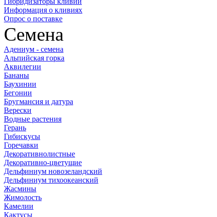
Гибридизаторы кливий
Информация о кливиях
Опрос о поставке
Семена
Адениум - семена
Альпийская горка
Аквилегии
Бананы
Баухинии
Бегонии
Бругмансия и датура
Верески
Водные растения
Герань
Гибискусы
Горечавки
Декоративнолистные
Декоративно-цветущие
Дельфиниум новозеландский
Дельфиниум тихоокеанский
Жасмины
Жимолость
Камелии
Кактусы