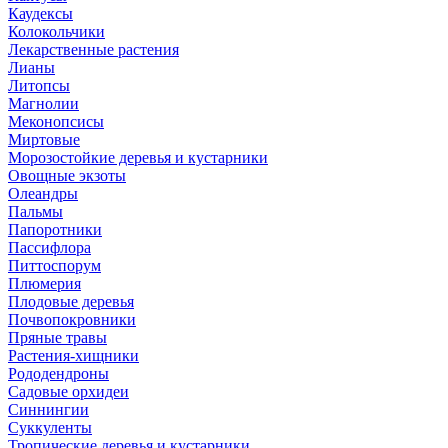
Каудексы
Колокольчики
Лекарственные растения
Лианы
Литопсы
Магнолии
Меконопсисы
Миртовые
Морозостойкие деревья и кустарники
Овощные экзоты
Олеандры
Пальмы
Папоротники
Пассифлора
Питтоспорум
Плюмерия
Плодовые деревья
Почвопокровники
Пряные травы
Растения-хищники
Рододендроны
Садовые орхидеи
Синнингии
Суккуленты
Тропические деревья и кустарники