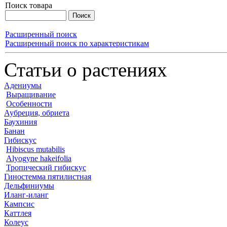
Поиск товара
Расширенный поиск
Расширенный поиск по характеристикам
Статьи о растениях
Адениумы
Выращивание
Особенности
Аубреция, обриета
Баухиния
Банан
Гибискус
Hibiscus mutabilis
Alyogyne hakeifolia
Тропический гибискус
Гиностемма пятилистная
Дельфиниумы
Иланг-иланг
Кампсис
Каттлея
Колеус