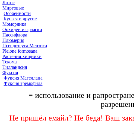
Лотос
Миртовые
Особенности
Кунзея и другие
Момордика
Орхидеи из фласки
Пассифлора
Плюмерия
Псевдотсуга Мензиса
Pleione formosana
Растения-хищники
Текома
Тилландсия
Фуксия
Фуксия Магеллана
Фуксия эремофила
- - = использование и рапростране
разрешени
Не пришёл емайл? Не беда! Ваш зака