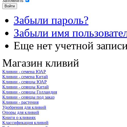
Запомнить
Забыли пароль?
Забыли имя пользовате
Еще нет учетной запис
Магазин кливий
Кливии - семена ЮАР
Кливии - семена Китай
Кливии - сеянцы ЮАР
Кливии - сеянцы Китай
Кливии - сеянцы Голландия
Кливии - сеянцы под заказ
Кливии - растения
Удобрения для кливий
Опоры для кливий
Книги о кливиях
Классификация кливий