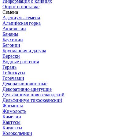
Информация о кливиях
Опрос о поставке
Семена
Адениум - семена
Альпийская горка
Аквилегии
Бананы
Баухинии
Бегонии
Бругмансия и датура
Верески
Водные растения
Герань
Гибискусы
Горечавки
Декоративнолистные
Декоративно-цветущие
Дельфиниум новозеландский
Дельфиниум тихоокеанский
Жасмины
Жимолость
Камелии
Кактусы
Каудексы
Колокольчики