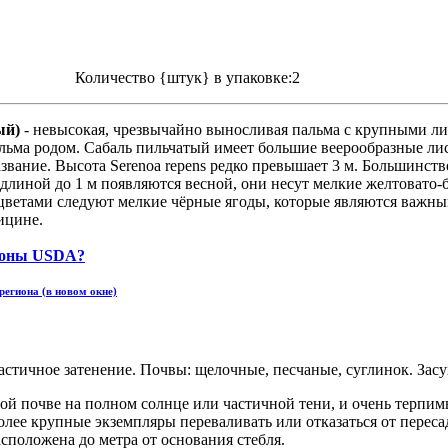
Количество {штук} в упаковке:2
ый)
- невысокая, чрезвычайно выносливая пальма с крупными ли
ма родом. Сабаль пильчатый имеет большие веерообразные листь
звание. Высота Serenoa repens редко превышает 3 м. Большинство
длиной до 1 м появляются весной, они несут мелкие желтовато-
За цветами следуют мелкие чёрные ягоды, которые являются важ
ицине.
региона (в новом окне)
частичное затенение. Почвы: щелочные, песчаные, суглинок. Зас
ой почве на полном солнце или частичной тени, и очень терпимы 
лее крупные экземпляры переваливать или отказаться от пересадк
сположена до метра от основания стебля.