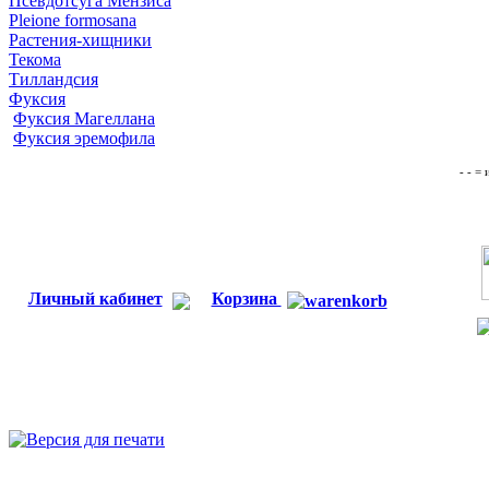
Псевдотсуга Мензиса
Pleione formosana
Растения-хищники
Текома
Тилландсия
Фуксия
Фуксия Магеллана
Фуксия эремофила
- - =
Личный кабинет
Корзина