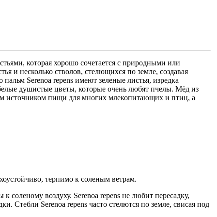
стьями, которая хорошо сочетается с природными или
я и несколько стволов, стелющихся по земле, создавая
 пальм Serenoa repens имеют зеленые листья, изредка
белые душистые цветы, которые очень любят пчелы. Мёд из
ным источником пищи для многих млекопитающих и птиц, а
ухоустойчиво, терпимо к соленым ветрам.
к соленому воздуху. Serenoa repens не любит пересадку,
и. Стебли Serenoa repens часто стелются по земле, свисая под