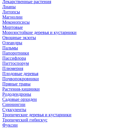
Лекарственные растения
Лианы
Литопсы
Магнолии
Меконопсисы
Миртовые
Морозостойкие деревья и кустарники
Овощные экзоты
Олеандры
Пальмы
Папоротники
Пассифлора
Питтоспорум
Плюмерия
Плодовые деревья
Почвопокровники
Пряные травы
Растения-хищники
Рододендроны
Садовые орхидеи
Синнингии
Суккуленты
Тропические деревья и кустарники
Тропический гибискус
Фуксии