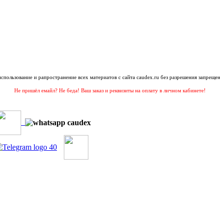
 использование и рапространение всех материатов с сайта caudex.ru без разрешения запрещен
Не пришёл емайл? Не беда! Ваш заказ и реквизиты на оплату в личном кабинете!