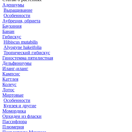
Адениумы
Выращивание
Особенности
Аубреция, обриета
Баухиния
Банан
Гибискус
Hibiscus mutabilis
Alyogyne hakeifolia
Тропический гибискус
Гиностемма пятилистная
Дельфиниумы
Иланг-иланг
Кампсис
Каттлея
Колеус
Лотос
Миртовые
Особенности
Кунзея и другие
Момордика
Орхидеи из фласки
Пассифлора
Плюмерия