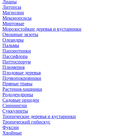
Лианы
Литопсы
Магнолии
Меконопсисы
Миртовые
Морозостойкие деревья и кустарники
Овощные экзоты
Олеандры
Пальмы
Папоротники
Пассифлора
Питтоспорум
Плюмерия
Плодовые деревья
Почвопокровники
Пряные травы
Растения-хищники
Рододендроны
Садовые орхидеи
Синнингии
Суккуленты
Тропические деревья и кустарники
Тропический гибискус
Фуксии
Хвойные