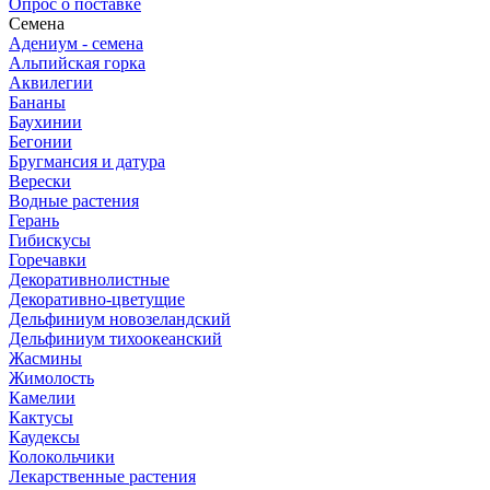
Опрос о поставке
Семена
Адениум - семена
Альпийская горка
Аквилегии
Бананы
Баухинии
Бегонии
Бругмансия и датура
Верески
Водные растения
Герань
Гибискусы
Горечавки
Декоративнолистные
Декоративно-цветущие
Дельфиниум новозеландский
Дельфиниум тихоокеанский
Жасмины
Жимолость
Камелии
Кактусы
Каудексы
Колокольчики
Лекарственные растения