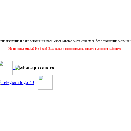
 использование и рапространение всех материатов с сайта caudex.ru без разрешения запрещен
Не пришёл емайл? Не беда! Ваш заказ и реквизиты на оплату в личном кабинете!