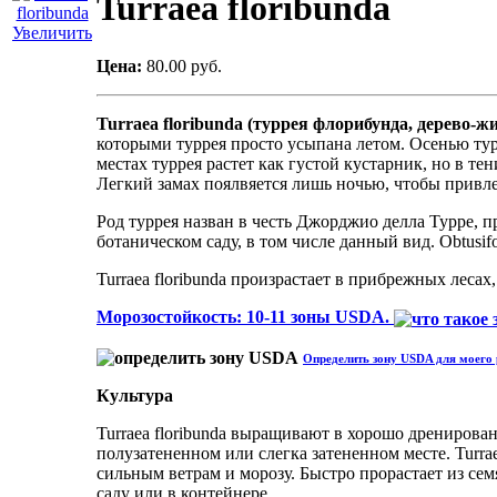
Turraea floribunda
Увеличить
Цена:
80.00 руб.
Turraea floribunda (туррея флорибунда, дерево-ж
которыми туррея просто усыпана летом. Осенью ту
местах туррея растет как густой кустарник, но в т
Легкий замах поялвяется лишь ночью, чтобы прив
Род туррея назван в честь Джорджио делла Турре, п
ботаническом саду, в том числе данный вид. Obtusif
Turraea floribunda произрастает в прибрежных ле
Морозостойкость: 10-11 зоны USDA.
Определить зону USDA для моего 
Культура
Turraea floribunda выращивают в хорошо дренирова
полузатененном или слегка затененном месте. Turraea
сильным ветрам и морозу. Быстро прорастает из семя
саду или в контейнере.