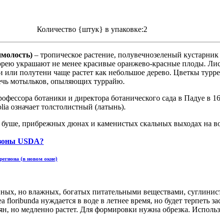
Количество {штук} в упаковке:2
имолость)
– тропическое растение, полувечнозеленый кустарник
ррею украшают не менее красивые оранжево-красные плоды. Лис
ени или полутени чаще растет как небольшое дерево. Цветкы турр
лечь мотыльков, опыляющих туррайю.
рофессора ботаники и директора ботанического сада в Падуе в 1
olia означает толстолистный (латынь).
сах, буше, прибрежных дюнах и каменистых скальных выходах н
региона (в новом окне)
нных, но влажных, богатых питательными веществами, суглинист
 floribunda нуждается в воде в летнее время, но будет терпеть за
н, но медленно растет. Для формировки нужна обрезка. Используй