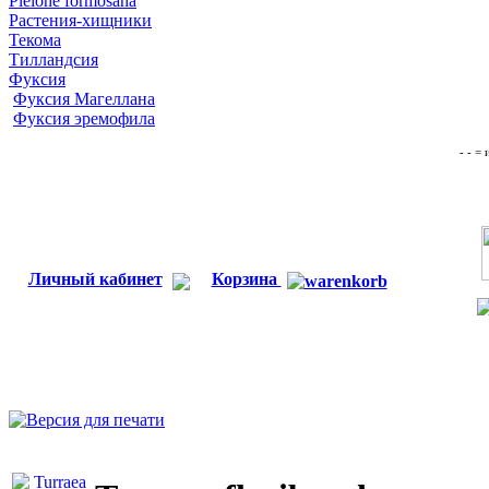
Pleione formosana
Растения-хищники
Текома
Тилландсия
Фуксия
Фуксия Магеллана
Фуксия эремофила
- - =
Личный кабинет
Корзина