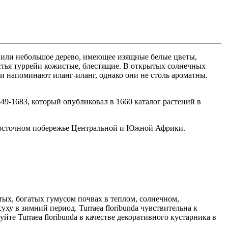
 или небольшое дерево, имеющее изящные белые цветы,
тья туррейи кожистые, блестящие. В открытых солнечных
еи напоминают иланг-иланг, однако они не столь ароматны.
649-1683, который опубликовал в 1660 каталог растений в
а восточном побережье Центральной и Южной Африки.
ых, богатых гумусом почвах в теплом, солнечном,
суху в зимний период. Turraea floribunda чувствительна к
те Turraea floribunda в качестве декоративного кустарника в