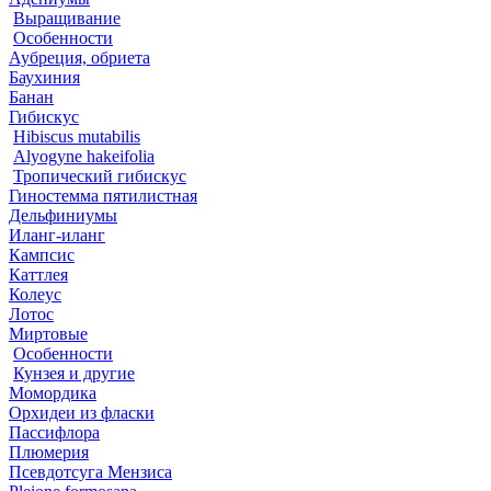
Выращивание
Особенности
Аубреция, обриета
Баухиния
Банан
Гибискус
Hibiscus mutabilis
Alyogyne hakeifolia
Тропический гибискус
Гиностемма пятилистная
Дельфиниумы
Иланг-иланг
Кампсис
Каттлея
Колеус
Лотос
Миртовые
Особенности
Кунзея и другие
Момордика
Орхидеи из фласки
Пассифлора
Плюмерия
Псевдотсуга Мензиса