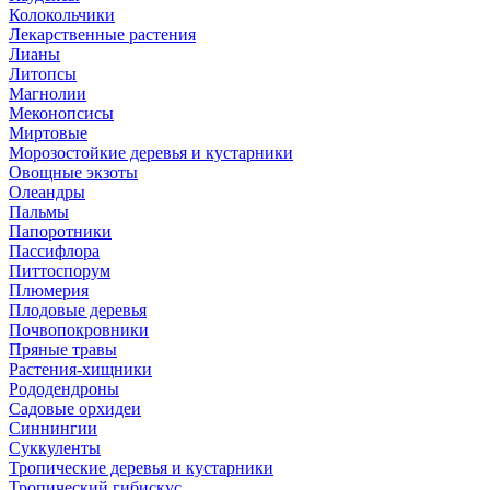
Колокольчики
Лекарственные растения
Лианы
Литопсы
Магнолии
Меконопсисы
Миртовые
Морозостойкие деревья и кустарники
Овощные экзоты
Олеандры
Пальмы
Папоротники
Пассифлора
Питтоспорум
Плюмерия
Плодовые деревья
Почвопокровники
Пряные травы
Растения-хищники
Рододендроны
Садовые орхидеи
Синнингии
Суккуленты
Тропические деревья и кустарники
Тропический гибискус