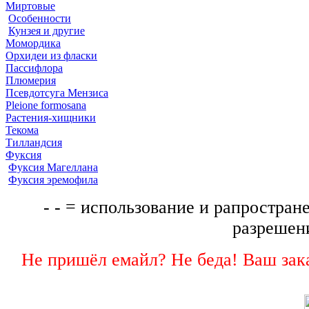
Миртовые
Особенности
Кунзея и другие
Момордика
Орхидеи из фласки
Пассифлора
Плюмерия
Псевдотсуга Мензиса
Pleione formosana
Растения-хищники
Текома
Тилландсия
Фуксия
Фуксия Магеллана
Фуксия эремофила
- - = использование и рапростране
разрешени
Не пришёл емайл? Не беда! Ваш зака