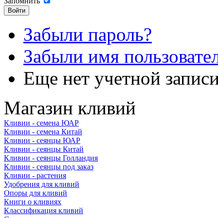
Запомнить
Забыли пароль?
Забыли имя пользовате
Еще нет учетной запис
Магазин кливий
Кливии - семена ЮАР
Кливии - семена Китай
Кливии - сеянцы ЮАР
Кливии - сеянцы Китай
Кливии - сеянцы Голландия
Кливии - сеянцы под заказ
Кливии - растения
Удобрения для кливий
Опоры для кливий
Книги о кливиях
Классификация кливий