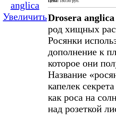
Цена:
180.00 руб.
Увеличить
Drosera anglic
род хищных рас
Росянки исполь
дополнение к п
которое они пол
Название «росян
капелек секрета
как роса на со
над розеткой ли