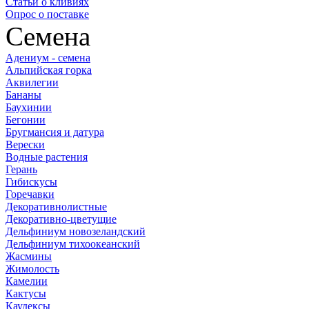
Статьи о кливиях
Опрос о поставке
Семена
Адениум - семена
Альпийская горка
Аквилегии
Бананы
Баухинии
Бегонии
Бругмансия и датура
Верески
Водные растения
Герань
Гибискусы
Горечавки
Декоративнолистные
Декоративно-цветущие
Дельфиниум новозеландский
Дельфиниум тихоокеанский
Жасмины
Жимолость
Камелии
Кактусы
Каудексы