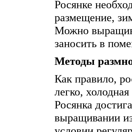
Росянке необхо
размещение, зи
Можно выращива
заносить в пом
Методы размн
К
ак правило, р
легко, холодная
Росянка достига
выращивании из 
условии регуля