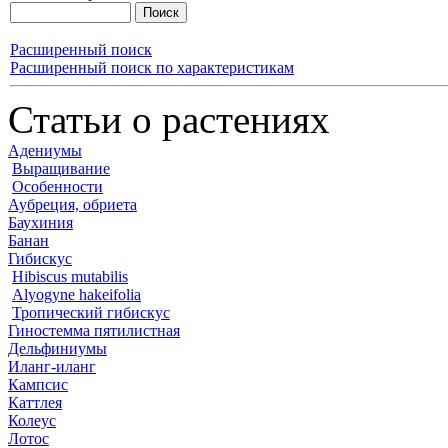
Расширенный поиск
Расширенный поиск по характеристикам
Статьи о растениях
Адениумы
Выращивание
Особенности
Аубреция, обриета
Баухиния
Банан
Гибискус
Hibiscus mutabilis
Alyogyne hakeifolia
Тропический гибискус
Гиностемма пятилистная
Дельфиниумы
Иланг-иланг
Кампсис
Каттлея
Колеус
Лотос