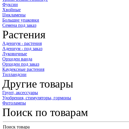
Фуксии
Хвойные
Цикламены
Большие упаковки
Семена под заказ
Растения
Адениум - растения
Адениум - под заказ
Луковичные
Орхидеи ванда
Орхидеи под заказ
Каудексные растения
Тилландсии
Другие товары
Грунт, аксессуары
Удобрения, стимуляторы, гормоны
Фитолампы
Поиск по товарам
Поиск товара