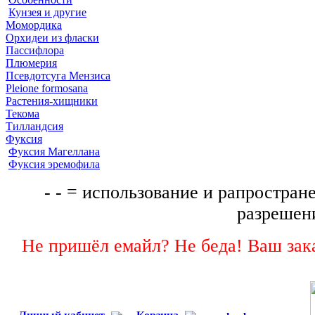
Кунзея и другие
Момордика
Орхидеи из фласки
Пассифлора
Плюмерия
Псевдотсуга Мензиса
Pleione formosana
Растения-хищники
Текома
Тилландсия
Фуксия
Фуксия Магеллана
Фуксия эремофила
- - = использование и рапростране
разрешени
Не пришёл емайл? Не беда! Ваш зака