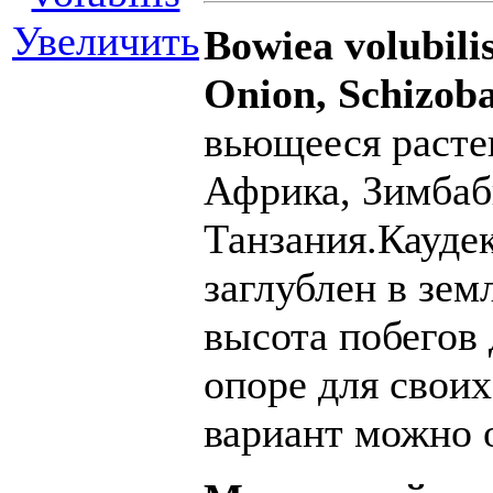
Увеличить
Bowiea volubili
Onion, Schizobas
вьющееся расте
Африка
, Зимба
Танзания.Кауде
заглублен в зем
высота побегов 
опоре для свои
вариант можно 