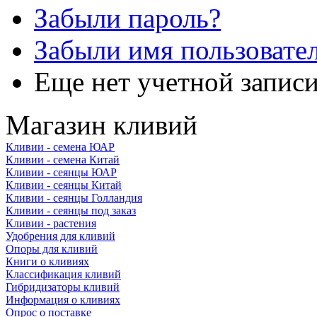
Забыли пароль?
Забыли имя пользовате
Еще нет учетной запис
Магазин кливий
Кливии - семена ЮАР
Кливии - семена Китай
Кливии - сеянцы ЮАР
Кливии - сеянцы Китай
Кливии - сеянцы Голландия
Кливии - сеянцы под заказ
Кливии - растения
Удобрения для кливий
Опоры для кливий
Книги о кливиях
Классификация кливий
Гибридизаторы кливий
Информация о кливиях
Опрос о поставке