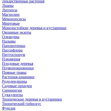
Лекарственные растения
Лианы
Литопсы
Магнолии
Меконопсисы
Миртовые
Морозостойкие деревья и кустарники
Овощные экзоты
Олеандры
Пальмы
Папоротники
Пассифлора
Питтоспорум
Плюмерия
Плодовые деревья
Почвопокровники
Пряные травы
Растения-хищники
Рододендроны
Садовые орхидеи
Синнингии
Суккуленты
Тропические деревья и кустарники
Тропический гибискус
Фуксии