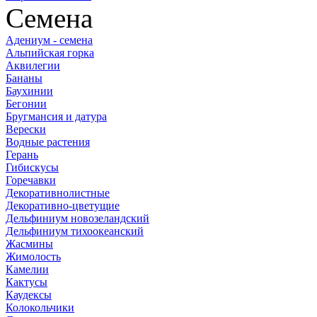
Семена
Адениум - семена
Альпийская горка
Аквилегии
Бананы
Баухинии
Бегонии
Бругмансия и датура
Верески
Водные растения
Герань
Гибискусы
Горечавки
Декоративнолистные
Декоративно-цветущие
Дельфиниум новозеландский
Дельфиниум тихоокеанский
Жасмины
Жимолость
Камелии
Кактусы
Каудексы
Колокольчики