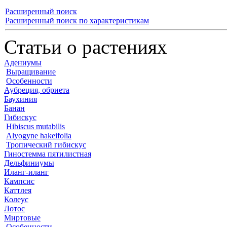
Расширенный поиск
Расширенный поиск по характеристикам
Статьи о растениях
Адениумы
Выращивание
Особенности
Аубреция, обриета
Баухиния
Банан
Гибискус
Hibiscus mutabilis
Alyogyne hakeifolia
Тропический гибискус
Гиностемма пятилистная
Дельфиниумы
Иланг-иланг
Кампсис
Каттлея
Колеус
Лотос
Миртовые
Особенности