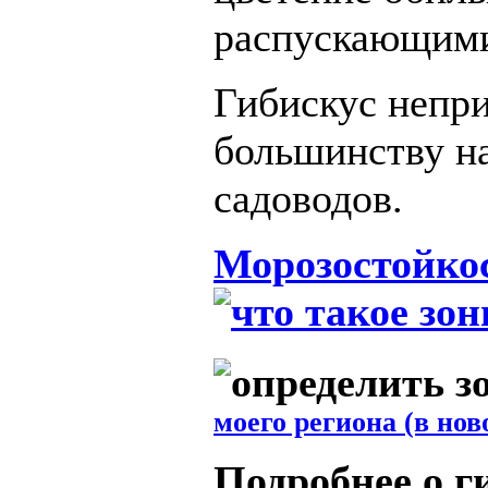
распускающими
Гибискус непри
большинству н
садоводов.
Морозостойко
моего региона (в нов
Подробнее о г