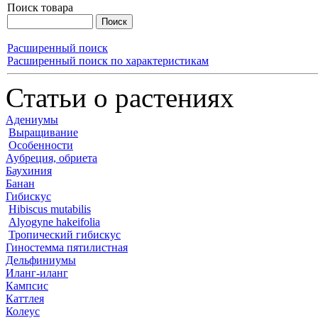
Поиск товара
Расширенный поиск
Расширенный поиск по характеристикам
Статьи о растениях
Адениумы
Выращивание
Особенности
Аубреция, обриета
Баухиния
Банан
Гибискус
Hibiscus mutabilis
Alyogyne hakeifolia
Тропический гибискус
Гиностемма пятилистная
Дельфиниумы
Иланг-иланг
Кампсис
Каттлея
Колеус