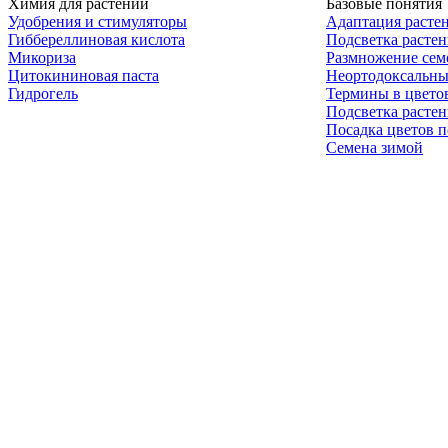
Химия для растений
Базовые понятия
Удобрения и стимуляторы
Адаптация расте
Гиббереллиновая кислота
Подсветка расте
Микориза
Размножение сем
Цитокининовая паста
Неортодоксальны
Гидрогель
Термины в цвето
Подсветка расте
Посадка цветов п
Семена зимой