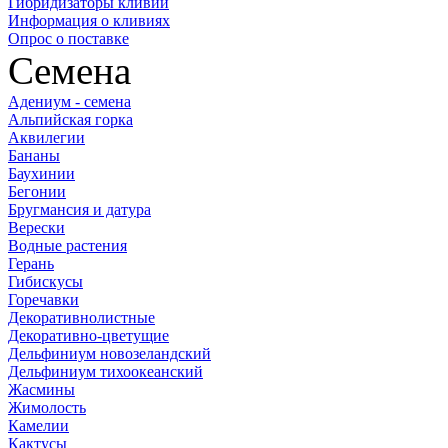
Гибридизаторы кливий
Информация о кливиях
Опрос о поставке
Семена
Адениум - семена
Альпийская горка
Аквилегии
Бананы
Баухинии
Бегонии
Бругмансия и датура
Верески
Водные растения
Герань
Гибискусы
Горечавки
Декоративнолистные
Декоративно-цветущие
Дельфиниум новозеландский
Дельфиниум тихоокеанский
Жасмины
Жимолость
Камелии
Кактусы