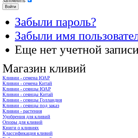
Запомнить
Забыли пароль?
Забыли имя пользовате
Еще нет учетной запис
Магазин кливий
Кливии - семена ЮАР
Кливии - семена Китай
Кливии - сеянцы ЮАР
Кливии - сеянцы Китай
Кливии - сеянцы Голландия
Кливии - сеянцы под заказ
Кливии - растения
Удобрения для кливий
Опоры для кливий
Книги о кливиях
Классификация кливий