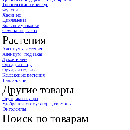
Тропический гибискус
Фуксии
Хвойные
Цикламены
Большие упаковки
Семена под заказ
Растения
Адениум - растения
Адениум - под заказ
Луковичные
Орхидеи ванда
Орхидеи под заказ
Каудексные растения
Тилландсии
Другие товары
Грунт, аксессуары
Удобрения, стимуляторы, гормоны
Фитолампы
Поиск по товарам