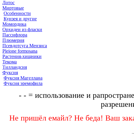
Лотос
Миртовые
Особенности
Кунзея и другие
Момордика
Орхидеи из фласки
Пассифлора
Плюмерия
Псевдотсуга Мензиса
Pleione formosana
Растения-хищники
Текома
Тилландсия
Фуксия
Фуксия Магеллана
Фуксия эремофила
- - = использование и рапростране
разрешени
Не пришёл емайл? Не беда! Ваш зака