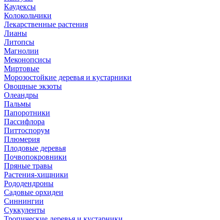
Каудексы
Колокольчики
Лекарственные растения
Лианы
Литопсы
Магнолии
Меконопсисы
Миртовые
Морозостойкие деревья и кустарники
Овощные экзоты
Олеандры
Пальмы
Папоротники
Пассифлора
Питтоспорум
Плюмерия
Плодовые деревья
Почвопокровники
Пряные травы
Растения-хищники
Рододендроны
Садовые орхидеи
Синнингии
Суккуленты
Тропические деревья и кустарники