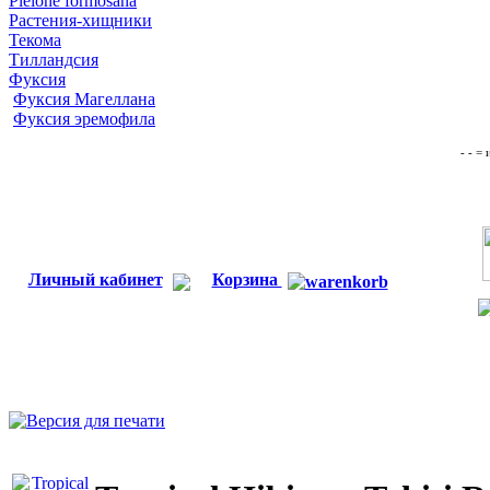
Pleione formosana
Растения-хищники
Текома
Тилландсия
Фуксия
Фуксия Магеллана
Фуксия эремофила
- - =
Личный кабинет
Корзина