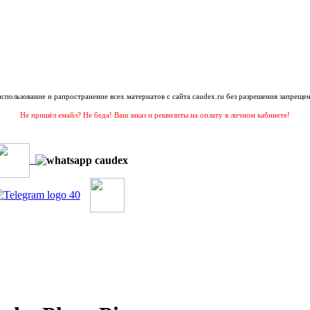
 использование и рапространение всех материатов с сайта caudex.ru без разрешения запрещен
Не пришёл емайл? Не беда! Ваш заказ и реквизиты на оплату в личном кабинете!