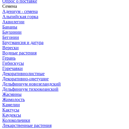
Опрос о поставке
Семена
Адениум - семена
Альпийская горка
Аквилегии
Бананы
Баухинии
Бегонии
Бругмансия и датура
Верески
Водные растения
Герань
Гибискусы
Горечавки
Декоративнолистные
Декоративно-цветущие
Дельфиниум новозеландский
Дельфиниум тихоокеанский
Жасмины
Жимолость
Камелии
Кактусы
Каудексы
Колокольчики
Лекарственные растения