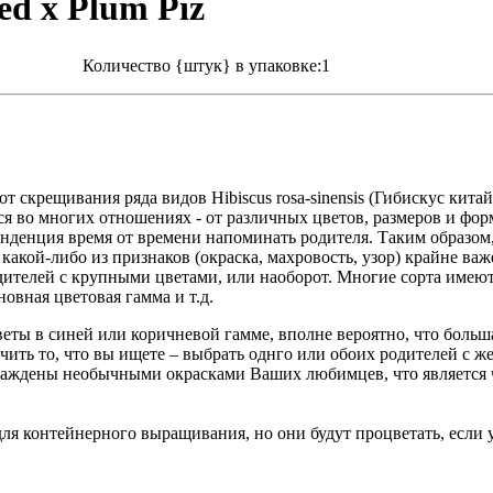
Red x Plum Piz
Количество {штук} в упаковке:1
т скрещивания ряда видов Hibiscus rosa-sinensis (Гибискус кит
 во многих отношениях - от различных цветов, размеров и формы 
енденция время от времени напоминать родителя. Таким образом,
 какой-либо из признаков (окраска, махровость, узор) крайне ва
дителей с крупными цветами, или наоборот. Многие сорта имею
новная цветовая гамма и т.д.
веты в синей или коричневой гамме, вполне вероятно, что большая
ить то, что вы ищете – выбрать однго или обоих родителей с ж
раждены необычными окрасками Ваших любимцев, что является 
ля контейнерного выращивания, но они будут процветать, если 