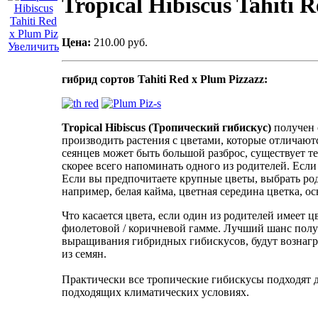
Tropical Hibiscus Tahiti 
Цена:
210.00 руб.
Увеличить
гибрид сортов
Tahiti Red x Plum Pizzazz
:
Tropical Hibiscus (Тропический
гибискус)
получен о
производить растения с цветами, которые отличаются
сеянцев может быть большой разброс, существует т
скорее всего напоминать одного из родителей. Если
Если вы предпочитаете крупные цветы, выбрать ро
например, белая кайма, цветная середина цветка, ос
Что касается цвета, если один из родителей имеет ц
фиолетовой / коричневой гамме. Лучший шанс получ
выращивания гибридных гибискусов, будут вознаг
из семян.
Практически все тропические гибискусы подходят д
подходящих климатических условиях.