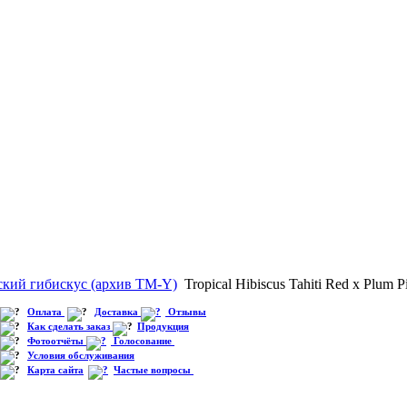
ский гибискус (архив TM-Y)
Tropical Hibiscus Tahiti Red x Plum P
Оплата
Доставка
Отзывы
Как сделать заказ
Продукция
Фотоотчёты
Голосование
Условия обслуживания
Карта сайта
Частые вопросы