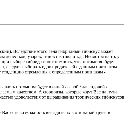
айский). Вследствие этого гена гибридный гибискус может
лепестков, узоров, типов пестика и т.д.. Несмотря на то, у
 при выборе гибрида стоит помнить, что, потомство будет
жен, следует выбирать одоих родителей с данным признаком.
т тенденцию стремления к определенным признакам -
 часть потомства будет в синей / серой / лавандовой /
елаемым качеством. А сюрпризы, которые ждут Вас на пути
частью удовольствия от выращивания тропических гибискусов
у Вас есть возможность высадить их в открытый грунт в