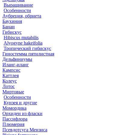
Выращивание
Особенности
Аубреция, обриета
Баухиния
Банан
Гибискус
Hibiscus mutabilis
Alyogyne hakeifolia
Тропический гибискус
Гиностемма пятилистная
Дельфиниумы
Иланг-иланг
Кампсис
Каттлея
Колеус
Лотос
Миртовые
Особенности
Кунзея и другие
Момордика
Орхидеи из фласки
Пассифлора
Плюмерия
Псевдотсуга Мензиса