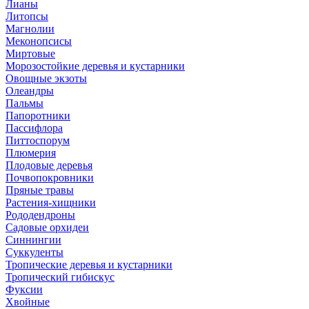
Лианы
Литопсы
Магнолии
Меконопсисы
Миртовые
Морозостойкие деревья и кустарники
Овощные экзоты
Олеандры
Пальмы
Папоротники
Пассифлора
Питтоспорум
Плюмерия
Плодовые деревья
Почвопокровники
Пряные травы
Растения-хищники
Рододендроны
Садовые орхидеи
Синнингии
Суккуленты
Тропические деревья и кустарники
Тропический гибискус
Фуксии
Хвойные