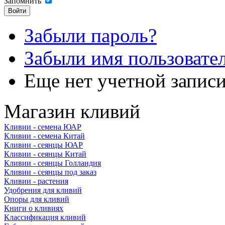
Запомнить
Забыли пароль?
Забыли имя пользовате
Еще нет учетной запис
Магазин кливий
Кливии - семена ЮАР
Кливии - семена Китай
Кливии - сеянцы ЮАР
Кливии - сеянцы Китай
Кливии - сеянцы Голландия
Кливии - сеянцы под заказ
Кливии - растения
Удобрения для кливий
Опоры для кливий
Книги о кливиях
Классификация кливий