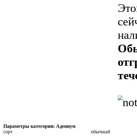
Это
сей
нал
Об
отг
теч
Параметры категории: Адениум
сорт
обычный