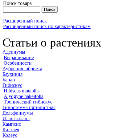
Поиск товара
Расширенный поиск
Расширенный поиск по характеристикам
Статьи о растениях
Адениумы
Выращивание
Особенности
Аубреция, обриета
Баухиния
Банан
Гибискус
Hibiscus mutabilis
Alyogyne hakeifolia
Тропический гибискус
Гиностемма пятилистная
Дельфиниумы
Иланг-иланг
Кампсис
Каттлея
Колеус