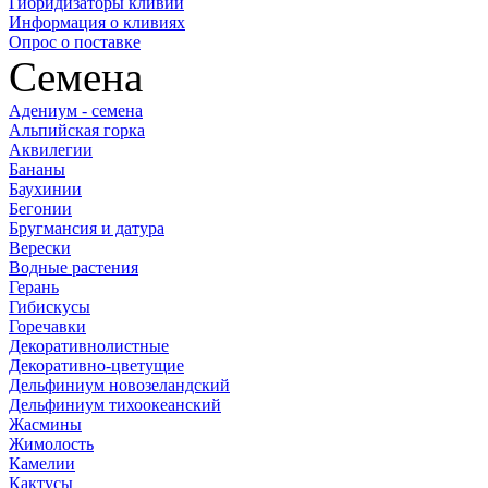
Гибридизаторы кливий
Информация о кливиях
Опрос о поставке
Семена
Адениум - семена
Альпийская горка
Аквилегии
Бананы
Баухинии
Бегонии
Бругмансия и датура
Верески
Водные растения
Герань
Гибискусы
Горечавки
Декоративнолистные
Декоративно-цветущие
Дельфиниум новозеландский
Дельфиниум тихоокеанский
Жасмины
Жимолость
Камелии
Кактусы