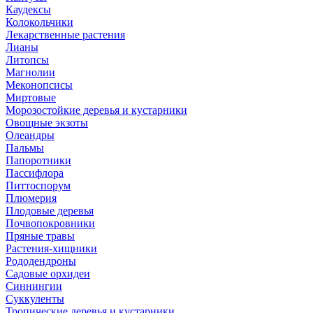
Каудексы
Колокольчики
Лекарственные растения
Лианы
Литопсы
Магнолии
Меконопсисы
Миртовые
Морозостойкие деревья и кустарники
Овощные экзоты
Олеандры
Пальмы
Папоротники
Пассифлора
Питтоспорум
Плюмерия
Плодовые деревья
Почвопокровники
Пряные травы
Растения-хищники
Рододендроны
Садовые орхидеи
Синнингии
Суккуленты
Тропические деревья и кустарники