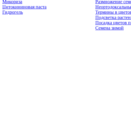
Микориза
Размножение сем
Цитокининовая паста
Неортодоксальны
Гидрогель
Термины в цвето
Подсветка расте
Посадка цветов п
Семена зимой