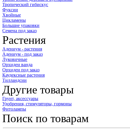
Тропический гибискус
Фуксии
Хвойные
Цикламены
Большие упаковки
Семена под заказ
Растения
Адениум - растения
Адениум - под заказ
Луковичные
Орхидеи ванда
Орхидеи под заказ
Каудексные растения
Тилландсии
Другие товары
Грунт, аксессуары
Удобрения, стимуляторы, гормоны
Фитолампы
Поиск по товарам