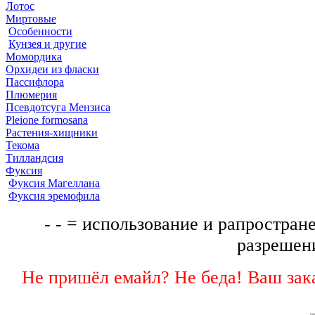
Лотос
Миртовые
Особенности
Кунзея и другие
Момордика
Орхидеи из фласки
Пассифлора
Плюмерия
Псевдотсуга Мензиса
Pleione formosana
Растения-хищники
Текома
Тилландсия
Фуксия
Фуксия Магеллана
Фуксия эремофила
- - = использование и рапростране
разрешени
Не пришёл емайл? Не беда! Ваш зака