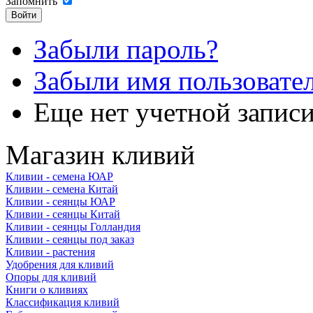
Запомнить
Забыли пароль?
Забыли имя пользовате
Еще нет учетной запис
Магазин кливий
Кливии - семена ЮАР
Кливии - семена Китай
Кливии - сеянцы ЮАР
Кливии - сеянцы Китай
Кливии - сеянцы Голландия
Кливии - сеянцы под заказ
Кливии - растения
Удобрения для кливий
Опоры для кливий
Книги о кливиях
Классификация кливий