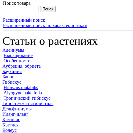
Поиск товара
Расширенный поиск
Расширенный поиск по характеристикам
Статьи о растениях
Адениумы
Выращивание
Особенности
Аубреция, обриета
Баухиния
Банан
Гибискус
Hibiscus mutabilis
Alyogyne hakeifolia
Тропический гибискус
Гиностемма пятилистная
Дельфиниумы
Иланг-иланг
Кампсис
Каттлея
Колеус