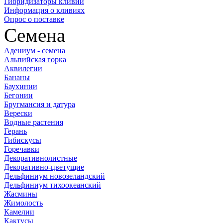
Гибридизаторы кливий
Информация о кливиях
Опрос о поставке
Семена
Адениум - семена
Альпийская горка
Аквилегии
Бананы
Баухинии
Бегонии
Бругмансия и датура
Верески
Водные растения
Герань
Гибискусы
Горечавки
Декоративнолистные
Декоративно-цветущие
Дельфиниум новозеландский
Дельфиниум тихоокеанский
Жасмины
Жимолость
Камелии
Кактусы