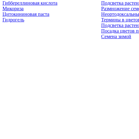
Гиббереллиновая кислота
Подсветка расте
Микориза
Размножение сем
Цитокининовая паста
Неортодоксальны
Гидрогель
Термины в цвето
Подсветка расте
Посадка цветов п
Семена зимой