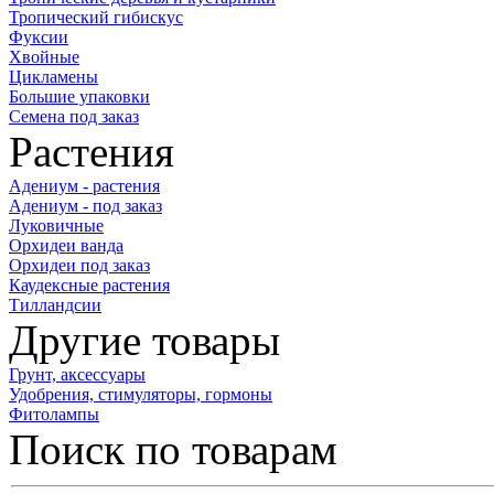
Тропический гибискус
Фуксии
Хвойные
Цикламены
Большие упаковки
Семена под заказ
Растения
Адениум - растения
Адениум - под заказ
Луковичные
Орхидеи ванда
Орхидеи под заказ
Каудексные растения
Тилландсии
Другие товары
Грунт, аксессуары
Удобрения, стимуляторы, гормоны
Фитолампы
Поиск по товарам