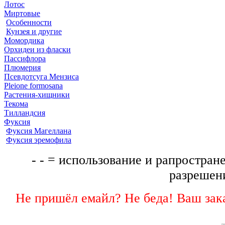
Лотос
Миртовые
Особенности
Кунзея и другие
Момордика
Орхидеи из фласки
Пассифлора
Плюмерия
Псевдотсуга Мензиса
Pleione formosana
Растения-хищники
Текома
Тилландсия
Фуксия
Фуксия Магеллана
Фуксия эремофила
- - = использование и рапростране
разрешени
Не пришёл емайл? Не беда! Ваш зака