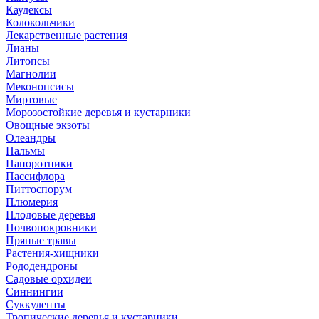
Каудексы
Колокольчики
Лекарственные растения
Лианы
Литопсы
Магнолии
Меконопсисы
Миртовые
Морозостойкие деревья и кустарники
Овощные экзоты
Олеандры
Пальмы
Папоротники
Пассифлора
Питтоспорум
Плюмерия
Плодовые деревья
Почвопокровники
Пряные травы
Растения-хищники
Рододендроны
Садовые орхидеи
Синнингии
Суккуленты
Тропические деревья и кустарники