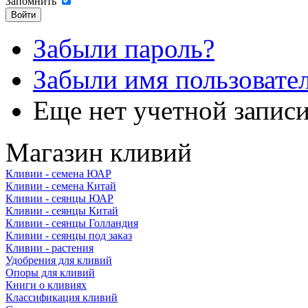
Запомнить
Забыли пароль?
Забыли имя пользовате
Еще нет учетной запис
Магазин кливий
Кливии - семена ЮАР
Кливии - семена Китай
Кливии - сеянцы ЮАР
Кливии - сеянцы Китай
Кливии - сеянцы Голландия
Кливии - сеянцы под заказ
Кливии - растения
Удобрения для кливий
Опоры для кливий
Книги о кливиях
Классификация кливий