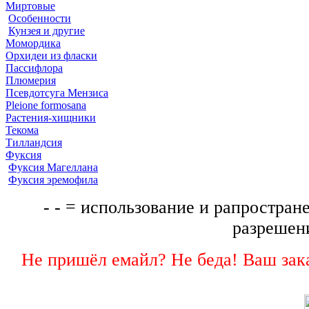
Миртовые
Особенности
Кунзея и другие
Момордика
Орхидеи из фласки
Пассифлора
Плюмерия
Псевдотсуга Мензиса
Pleione formosana
Растения-хищники
Текома
Тилландсия
Фуксия
Фуксия Магеллана
Фуксия эремофила
- - = использование и рапростране
разрешени
Не пришёл емайл? Не беда! Ваш зака