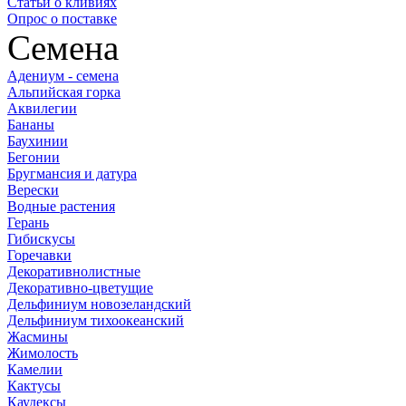
Статьи о кливиях
Опрос о поставке
Семена
Адениум - семена
Альпийская горка
Аквилегии
Бананы
Баухинии
Бегонии
Бругмансия и датура
Верески
Водные растения
Герань
Гибискусы
Горечавки
Декоративнолистные
Декоративно-цветущие
Дельфиниум новозеландский
Дельфиниум тихоокеанский
Жасмины
Жимолость
Камелии
Кактусы
Каудексы