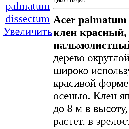
Цена:
70.00 руб.
Acer palmatum 
Увеличить
клен красный,
пальмолистны
дерево округло
широко использу
красивой форме
осенью. Клен яп
до 8 м в высоту
растет, в зрело