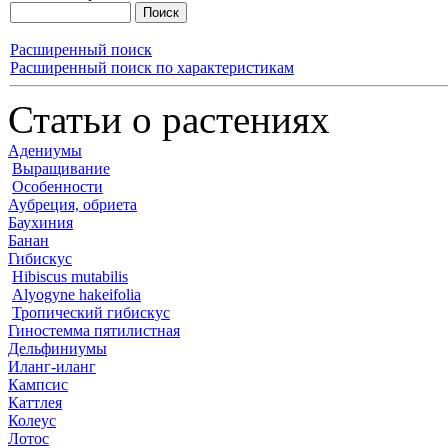
Расширенный поиск
Расширенный поиск по характеристикам
Статьи о растениях
Адениумы
Выращивание
Особенности
Аубреция, обриета
Баухиния
Банан
Гибискус
Hibiscus mutabilis
Alyogyne hakeifolia
Тропический гибискус
Гиностемма пятилистная
Дельфиниумы
Иланг-иланг
Кампсис
Каттлея
Колеус
Лотос