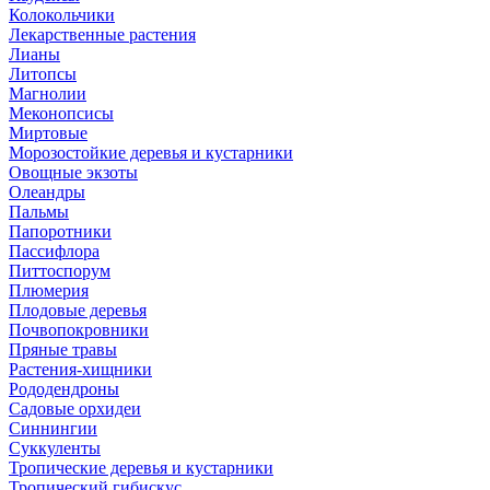
Колокольчики
Лекарственные растения
Лианы
Литопсы
Магнолии
Меконопсисы
Миртовые
Морозостойкие деревья и кустарники
Овощные экзоты
Олеандры
Пальмы
Папоротники
Пассифлора
Питтоспорум
Плюмерия
Плодовые деревья
Почвопокровники
Пряные травы
Растения-хищники
Рододендроны
Садовые орхидеи
Синнингии
Суккуленты
Тропические деревья и кустарники
Тропический гибискус