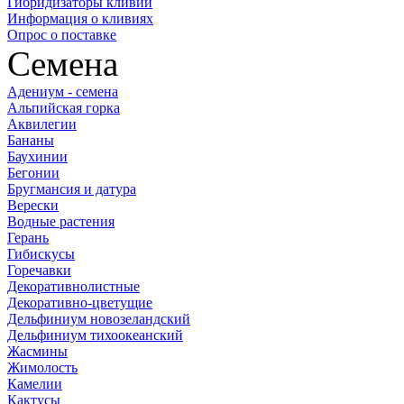
Гибридизаторы кливий
Информация о кливиях
Опрос о поставке
Семена
Адениум - семена
Альпийская горка
Аквилегии
Бананы
Баухинии
Бегонии
Бругмансия и датура
Верески
Водные растения
Герань
Гибискусы
Горечавки
Декоративнолистные
Декоративно-цветущие
Дельфиниум новозеландский
Дельфиниум тихоокеанский
Жасмины
Жимолость
Камелии
Кактусы