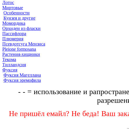
Лотос
Миртовые
Особенности
Кунзея и другие
Момордика
Орхидеи из фласки
Пассифлора
Плюмерия
Псевдотсуга Мензиса
Pleione formosana
Растения-хищники
Текома
Тилландсия
Фуксия
Фуксия Магеллана
Фуксия эремофила
- - = использование и рапростране
разрешени
Не пришёл емайл? Не беда! Ваш зака