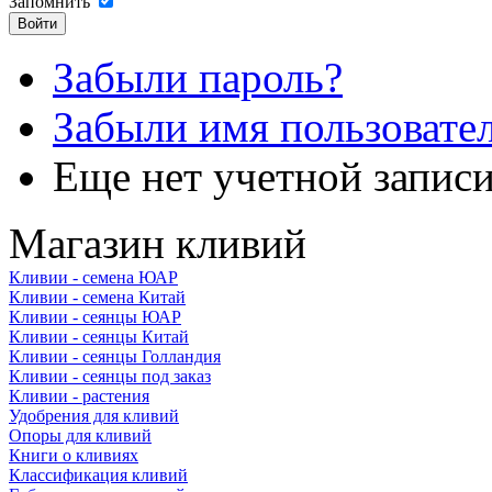
Запомнить
Забыли пароль?
Забыли имя пользовате
Еще нет учетной запис
Магазин кливий
Кливии - семена ЮАР
Кливии - семена Китай
Кливии - сеянцы ЮАР
Кливии - сеянцы Китай
Кливии - сеянцы Голландия
Кливии - сеянцы под заказ
Кливии - растения
Удобрения для кливий
Опоры для кливий
Книги о кливиях
Классификация кливий