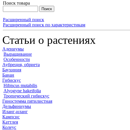
Поиск товара
Расширенный поиск
Расширенный поиск по характеристикам
Статьи о растениях
Адениумы
Выращивание
Особенности
Аубреция, обриета
Баухиния
Банан
Гибискус
Hibiscus mutabilis
Alyogyne hakeifolia
Тропический гибискус
Гиностемма пятилистная
Дельфиниумы
Иланг-иланг
Кампсис
Каттлея
Колеус