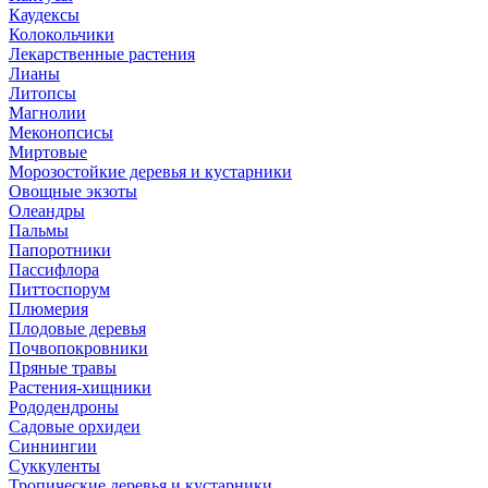
Каудексы
Колокольчики
Лекарственные растения
Лианы
Литопсы
Магнолии
Меконопсисы
Миртовые
Морозостойкие деревья и кустарники
Овощные экзоты
Олеандры
Пальмы
Папоротники
Пассифлора
Питтоспорум
Плюмерия
Плодовые деревья
Почвопокровники
Пряные травы
Растения-хищники
Рододендроны
Садовые орхидеи
Синнингии
Суккуленты
Тропические деревья и кустарники