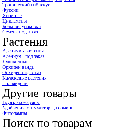
Тропический гибискус
Фуксии
Хвойные
Цикламены
Большие упаковки
Семена под заказ
Растения
Адениум - растения
Адениум - под заказ
Луковичные
Орхидеи ванда
Орхидеи под заказ
Каудексные растения
Тилландсии
Другие товары
Грунт, аксессуары
Удобрения, стимуляторы, гормоны
Фитолампы
Поиск по товарам