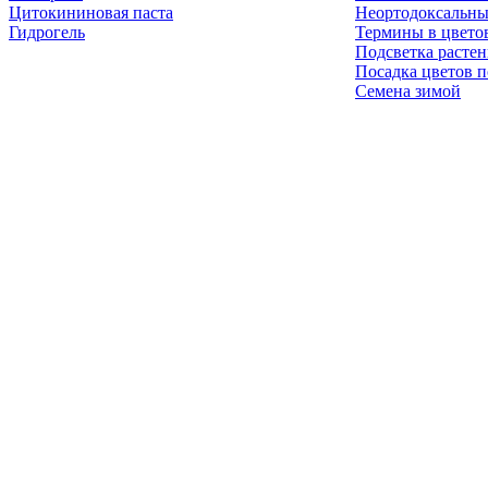
Цитокининовая паста
Неортодоксальны
Гидрогель
Термины в цвето
Подсветка расте
Посадка цветов п
Семена зимой