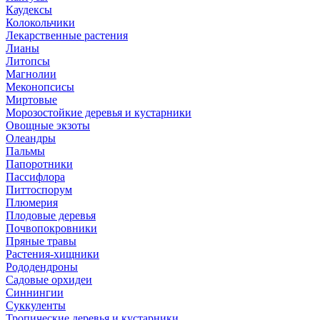
Каудексы
Колокольчики
Лекарственные растения
Лианы
Литопсы
Магнолии
Меконопсисы
Миртовые
Морозостойкие деревья и кустарники
Овощные экзоты
Олеандры
Пальмы
Папоротники
Пассифлора
Питтоспорум
Плюмерия
Плодовые деревья
Почвопокровники
Пряные травы
Растения-хищники
Рододендроны
Садовые орхидеи
Синнингии
Суккуленты
Тропические деревья и кустарники