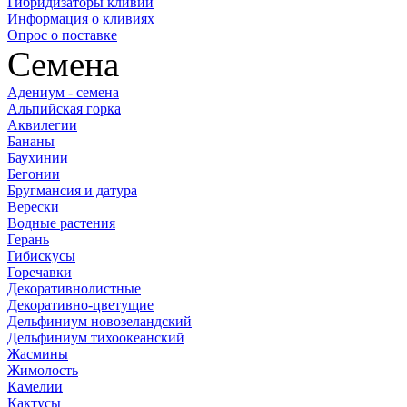
Гибридизаторы кливий
Информация о кливиях
Опрос о поставке
Семена
Адениум - семена
Альпийская горка
Аквилегии
Бананы
Баухинии
Бегонии
Бругмансия и датура
Верески
Водные растения
Герань
Гибискусы
Горечавки
Декоративнолистные
Декоративно-цветущие
Дельфиниум новозеландский
Дельфиниум тихоокеанский
Жасмины
Жимолость
Камелии
Кактусы