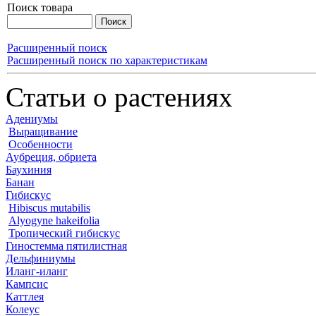
Поиск товара
Расширенный поиск
Расширенный поиск по характеристикам
Статьи о растениях
Адениумы
Выращивание
Особенности
Аубреция, обриета
Баухиния
Банан
Гибискус
Hibiscus mutabilis
Alyogyne hakeifolia
Тропический гибискус
Гиностемма пятилистная
Дельфиниумы
Иланг-иланг
Кампсис
Каттлея
Колеус