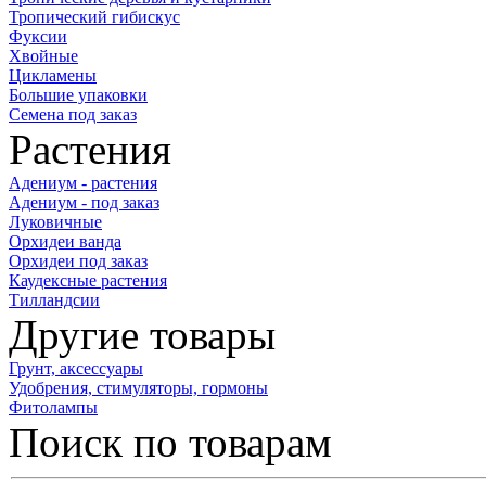
Тропический гибискус
Фуксии
Хвойные
Цикламены
Большие упаковки
Семена под заказ
Растения
Адениум - растения
Адениум - под заказ
Луковичные
Орхидеи ванда
Орхидеи под заказ
Каудексные растения
Тилландсии
Другие товары
Грунт, аксессуары
Удобрения, стимуляторы, гормоны
Фитолампы
Поиск по товарам