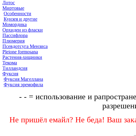
Лотос
Миртовые
Особенности
Кунзея и другие
Момордика
Орхидеи из фласки
Пассифлора
Плюмерия
Псевдотсуга Мензиса
Pleione formosana
Растения-хищники
Текома
Тилландсия
Фуксия
Фуксия Магеллана
Фуксия эремофила
- - = использование и рапростране
разрешени
Не пришёл емайл? Не беда! Ваш зака