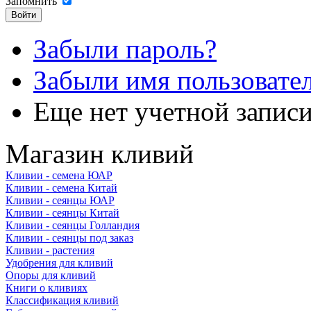
Запомнить
Забыли пароль?
Забыли имя пользовате
Еще нет учетной запис
Магазин кливий
Кливии - семена ЮАР
Кливии - семена Китай
Кливии - сеянцы ЮАР
Кливии - сеянцы Китай
Кливии - сеянцы Голландия
Кливии - сеянцы под заказ
Кливии - растения
Удобрения для кливий
Опоры для кливий
Книги о кливиях
Классификация кливий