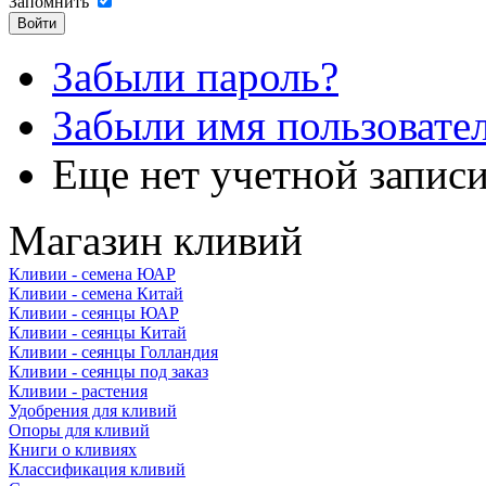
Запомнить
Забыли пароль?
Забыли имя пользовате
Еще нет учетной запис
Магазин кливий
Кливии - семена ЮАР
Кливии - семена Китай
Кливии - сеянцы ЮАР
Кливии - сеянцы Китай
Кливии - сеянцы Голландия
Кливии - сеянцы под заказ
Кливии - растения
Удобрения для кливий
Опоры для кливий
Книги о кливиях
Классификация кливий