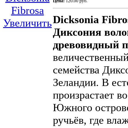
Цена:
120.00 руб.
Dicksonia Fibro
Увеличить
Диксония воло
древовидный 
величественный
семейства Дикс
Зеландии. В ест
произрастает в
Южного острово
ручьёв, где вла