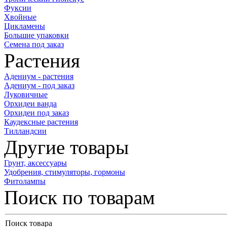
Фуксии
Хвойные
Цикламены
Большие упаковки
Семена под заказ
Растения
Адениум - растения
Адениум - под заказ
Луковичные
Орхидеи ванда
Орхидеи под заказ
Каудексные растения
Тилландсии
Другие товары
Грунт, аксессуары
Удобрения, стимуляторы, гормоны
Фитолампы
Поиск по товарам
Поиск товара