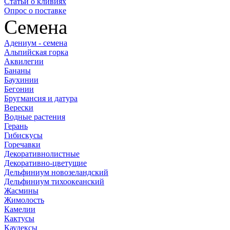
Статьи о кливиях
Опрос о поставке
Семена
Адениум - семена
Альпийская горка
Аквилегии
Бананы
Баухинии
Бегонии
Бругмансия и датура
Верески
Водные растения
Герань
Гибискусы
Горечавки
Декоративнолистные
Декоративно-цветущие
Дельфиниум новозеландский
Дельфиниум тихоокеанский
Жасмины
Жимолость
Камелии
Кактусы
Каудексы