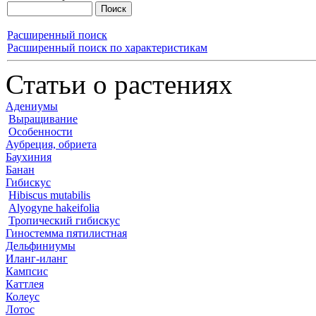
Расширенный поиск
Расширенный поиск по характеристикам
Статьи о растениях
Адениумы
Выращивание
Особенности
Аубреция, обриета
Баухиния
Банан
Гибискус
Hibiscus mutabilis
Alyogyne hakeifolia
Тропический гибискус
Гиностемма пятилистная
Дельфиниумы
Иланг-иланг
Кампсис
Каттлея
Колеус
Лотос