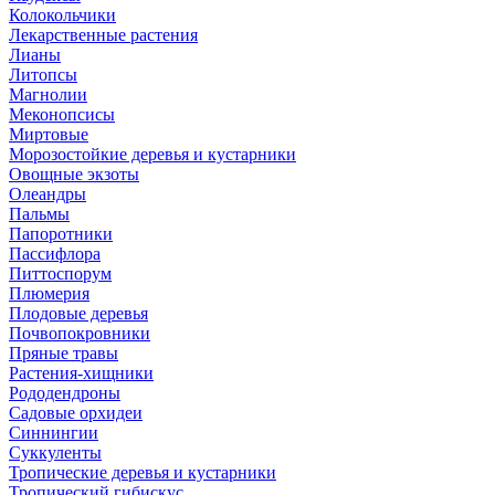
Колокольчики
Лекарственные растения
Лианы
Литопсы
Магнолии
Меконопсисы
Миртовые
Морозостойкие деревья и кустарники
Овощные экзоты
Олеандры
Пальмы
Папоротники
Пассифлора
Питтоспорум
Плюмерия
Плодовые деревья
Почвопокровники
Пряные травы
Растения-хищники
Рододендроны
Садовые орхидеи
Синнингии
Суккуленты
Тропические деревья и кустарники
Тропический гибискус