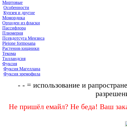
Миртовые
Особенности
Кунзея и другие
Момордика
Орхидеи из фласки
Пассифлора
Плюмерия
Псевдотсуга Мензиса
Pleione formosana
Растения-хищники
Текома
Тилландсия
Фуксия
Фуксия Магеллана
Фуксия эремофила
- - = использование и рапростране
разрешени
Не пришёл емайл? Не беда! Ваш зака