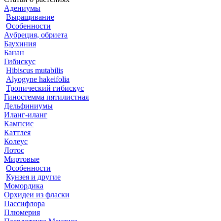
Адениумы
Выращивание
Особенности
Аубреция, обриета
Баухиния
Банан
Гибискус
Hibiscus mutabilis
Alyogyne hakeifolia
Тропический гибискус
Гиностемма пятилистная
Дельфиниумы
Иланг-иланг
Кампсис
Каттлея
Колеус
Лотос
Миртовые
Особенности
Кунзея и другие
Момордика
Орхидеи из фласки
Пассифлора
Плюмерия