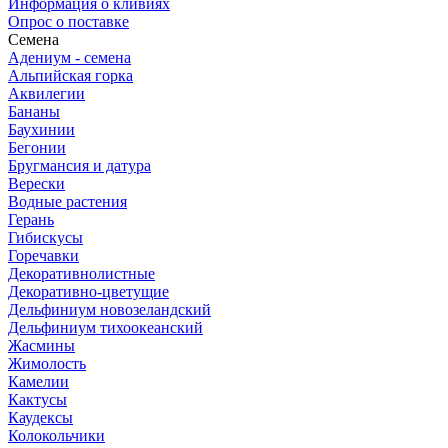
Информация о кливиях
Опрос о поставке
Семена
Адениум - семена
Альпийская горка
Аквилегии
Бананы
Баухинии
Бегонии
Бругмансия и датура
Верески
Водные растения
Герань
Гибискусы
Горечавки
Декоративнолистные
Декоративно-цветущие
Дельфиниум новозеландский
Дельфиниум тихоокеанский
Жасмины
Жимолость
Камелии
Кактусы
Каудексы
Колокольчики