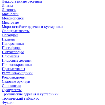
Лекарственные растения
Лианы
Литопсы
Магнолии
Меконопсисы
Миртовые
Морозостойкие деревья и кустарники
Овощные экзоты
Олеандры
Пальмы
Папоротники
Пассифлора
Питтоспорум
Плюмерия
Плодовые деревья
Почвопокровники
Пряные травы
Растения-хищники
Рододендроны
Садовые орхидеи
Синнингии
Суккуленты
Тропические деревья и кустарники
Тропический гибискус
Фуксии