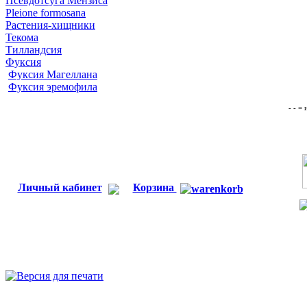
Псевдотсуга Мензиса
Pleione formosana
Растения-хищники
Текома
Тилландсия
Фуксия
Фуксия Магеллана
Фуксия эремофила
- - =
Личный кабинет
Корзина