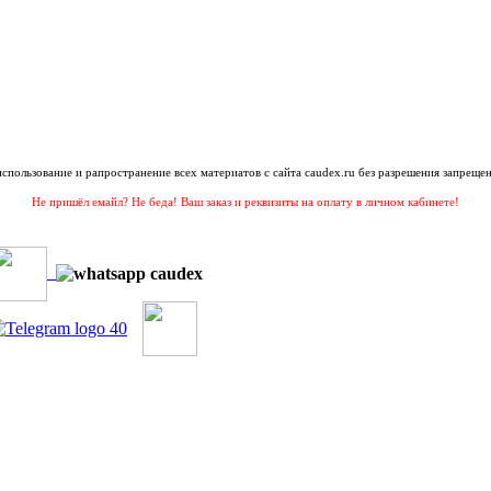
 использование и рапространение всех материатов с сайта caudex.ru без разрешения запрещен
Не пришёл емайл? Не беда! Ваш заказ и реквизиты на оплату в личном кабинете!