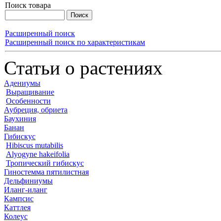
Поиск товара
Расширенный поиск
Расширенный поиск по характеристикам
Статьи о растениях
Адениумы
Выращивание
Особенности
Аубреция, обриета
Баухиния
Банан
Гибискус
Hibiscus mutabilis
Alyogyne hakeifolia
Тропический гибискус
Гиностемма пятилистная
Дельфиниумы
Иланг-иланг
Кампсис
Каттлея
Колеус