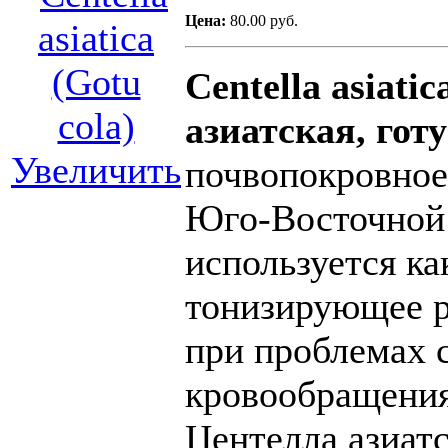
Цена:
80.00 руб.
Centella asiati
азиатская, готу
Увеличить
почвопокровное
Юго-Восточной 
используется ка
тонизирующее р
при проблемах 
кровообращения
Центелла азиат