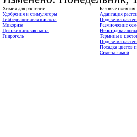
Химия для растений
Базовые понятия
Удобрения и стимуляторы
Адаптация расте
Гиббереллиновая кислота
Подсветка расте
Микориза
Размножение сем
Цитокининовая паста
Неортодоксальны
Гидрогель
Термины в цвето
Подсветка расте
Посадка цветов п
Семена зимой