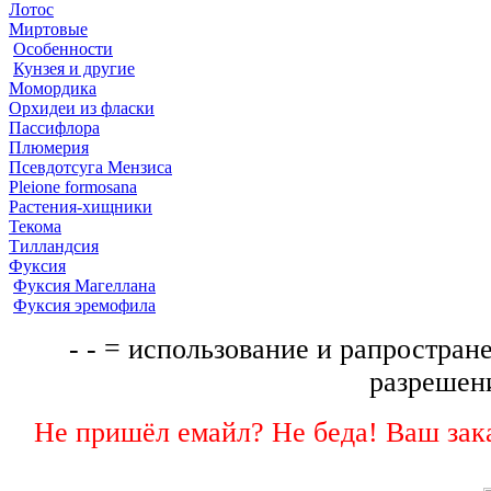
Лотос
Миртовые
Особенности
Кунзея и другие
Момордика
Орхидеи из фласки
Пассифлора
Плюмерия
Псевдотсуга Мензиса
Pleione formosana
Растения-хищники
Текома
Тилландсия
Фуксия
Фуксия Магеллана
Фуксия эремофила
- - = использование и рапростране
разрешени
Не пришёл емайл? Не беда! Ваш зака