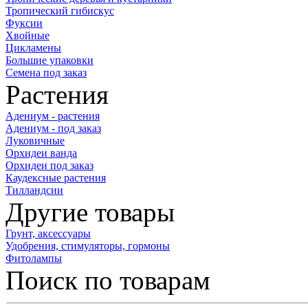
Тропический гибискус
Фуксии
Хвойные
Цикламены
Большие упаковки
Семена под заказ
Растения
Адениум - растения
Адениум - под заказ
Луковичные
Орхидеи ванда
Орхидеи под заказ
Каудексные растения
Тилландсии
Другие товары
Грунт, аксессуары
Удобрения, стимуляторы, гормоны
Фитолампы
Поиск по товарам