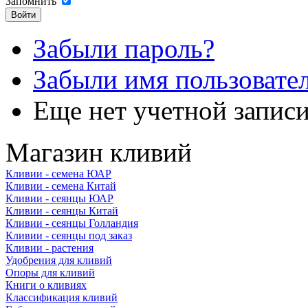
Запомнить
Забыли пароль?
Забыли имя пользовате
Еще нет учетной запис
Магазин кливий
Кливии - семена ЮАР
Кливии - семена Китай
Кливии - сеянцы ЮАР
Кливии - сеянцы Китай
Кливии - сеянцы Голландия
Кливии - сеянцы под заказ
Кливии - растения
Удобрения для кливий
Опоры для кливий
Книги о кливиях
Классификация кливий