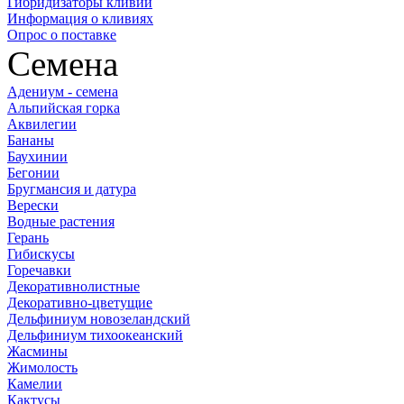
Гибридизаторы кливий
Информация о кливиях
Опрос о поставке
Семена
Адениум - семена
Альпийская горка
Аквилегии
Бананы
Баухинии
Бегонии
Бругмансия и датура
Верески
Водные растения
Герань
Гибискусы
Горечавки
Декоративнолистные
Декоративно-цветущие
Дельфиниум новозеландский
Дельфиниум тихоокеанский
Жасмины
Жимолость
Камелии
Кактусы