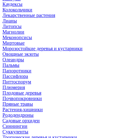
Каудексы
Колокольчики
Лекарственные растения
Лианы
Литопсы
Магнолии
Меконопсисы
Миртовые
Морозостойкие деревья и кустарники
Овощные экзоты
Олеандры
Пальмы
Папоротники
Пассифлора
Питтоспорум
Плюмерия
Плодовые деревья
Почвопокровники
Пряные травы
Растения-хищники
Рододендроны
Садовые орхидеи
Синнингии
Суккуленты
Тропические деревья и кустарники