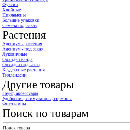
Фуксии
Хвойные
Цикламены
Большие упаковки
Семена под заказ
Растения
Адениум - растения
Адениум - под заказ
Луковичные
Орхидеи ванда
Орхидеи под заказ
Каудексные растения
Тилландсии
Другие товары
Грунт, аксессуары
Удобрения, стимуляторы, гормоны
Фитолампы
Поиск по товарам
Поиск товара