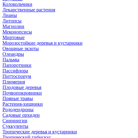
Колокольчики
Лекарственные растения
Лианы
Литопсы
Магнолии
Меконопсисы
Миртовые
Морозостойкие деревья и кустарники
Овощные экзоты
Олеандры
Пальмы
Папоротники
Пассифлора
Питтоспорум
Плюмерия
Плодовые деревья
Почвопокровники
Пряные травы
Растения-хищники
Рододендроны
Садовые орхидеи
Синнингии
Суккуленты
Тропические деревья и кустарники
Тропический гибискус