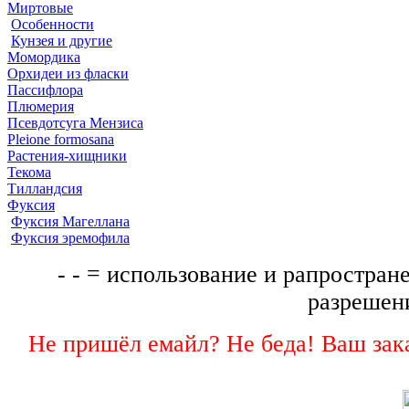
Миртовые
Особенности
Кунзея и другие
Момордика
Орхидеи из фласки
Пассифлора
Плюмерия
Псевдотсуга Мензиса
Pleione formosana
Растения-хищники
Текома
Тилландсия
Фуксия
Фуксия Магеллана
Фуксия эремофила
- - = использование и рапростране
разрешени
Не пришёл емайл? Не беда! Ваш зака