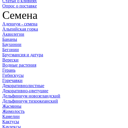
Статьи о кливиях
Опрос о поставке
Семена
Адениум - семена
Альпийская горка
Аквилегии
Бананы
Баухинии
Бегонии
Бругмансия и датура
Верески
Водные растения
Герань
Гибискусы
Горечавки
Декоративнолистные
Декоративно-цветущие
Дельфиниум новозеландский
Дельфиниум тихоокеанский
Жасмины
Жимолость
Камелии
Кактусы
Каудексы