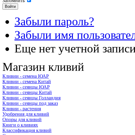
Запомнить
Забыли пароль?
Забыли имя пользовате
Еще нет учетной запис
Магазин кливий
Кливии - семена ЮАР
Кливии - семена Китай
Кливии - сеянцы ЮАР
Кливии - сеянцы Китай
Кливии - сеянцы Голландия
Кливии - сеянцы под заказ
Кливии - растения
Удобрения для кливий
Опоры для кливий
Книги о кливиях
Классификация кливий