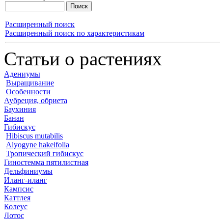
Расширенный поиск
Расширенный поиск по характеристикам
Статьи о растениях
Адениумы
Выращивание
Особенности
Аубреция, обриета
Баухиния
Банан
Гибискус
Hibiscus mutabilis
Alyogyne hakeifolia
Тропический гибискус
Гиностемма пятилистная
Дельфиниумы
Иланг-иланг
Кампсис
Каттлея
Колеус
Лотос