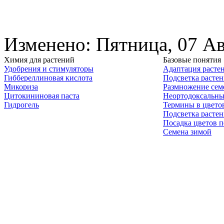
Изменено: Пятница, 07 Ав
Химия для растений
Базовые понятия
Удобрения и стимуляторы
Адаптация расте
Гиббереллиновая кислота
Подсветка расте
Микориза
Размножение сем
Цитокининовая паста
Неортодоксальны
Гидрогель
Термины в цвето
Подсветка расте
Посадка цветов п
Семена зимой