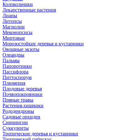
Колокольчики
Лекарственные растения
Лианы
Литопсы
Магнолии
Меконопсисы
Миртовые
Морозостойкие деревья и кустарники
Овощные экзоты
Олеандры
Пальмы
Папоротники
Пассифлора
Питтоспорум
Плюмерия
Плодовые деревья
Почвопокровники
Пряные травы
Растения-хищники
Рододендроны
Садовые орхидеи
Синнингии
Суккуленты
Тропические деревья и кустарники
Тропический гибискус