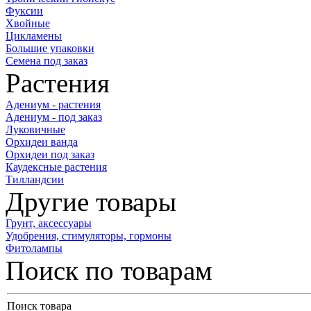
Фуксии
Хвойные
Цикламены
Большие упаковки
Семена под заказ
Растения
Адениум - растения
Адениум - под заказ
Луковичные
Орхидеи ванда
Орхидеи под заказ
Каудексные растения
Тилландсии
Другие товары
Грунт, аксессуары
Удобрения, стимуляторы, гормоны
Фитолампы
Поиск по товарам
Поиск товара