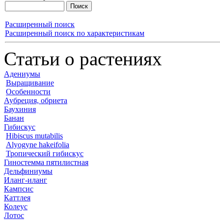
Расширенный поиск
Расширенный поиск по характеристикам
Статьи о растениях
Адениумы
Выращивание
Особенности
Аубреция, обриета
Баухиния
Банан
Гибискус
Hibiscus mutabilis
Alyogyne hakeifolia
Тропический гибискус
Гиностемма пятилистная
Дельфиниумы
Иланг-иланг
Кампсис
Каттлея
Колеус
Лотос