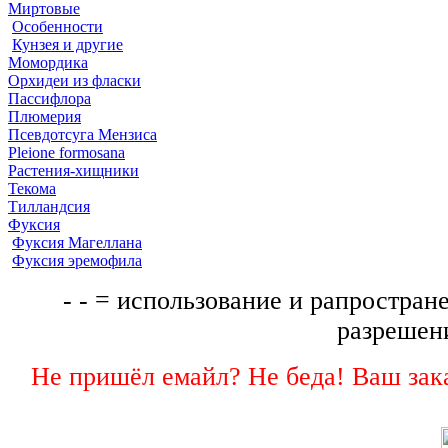
Миртовые
Особенности
Кунзея и другие
Момордика
Орхидеи из фласки
Пассифлора
Плюмерия
Псевдотсуга Мензиса
Pleione formosana
Растения-хищники
Текома
Тилландсия
Фуксия
Фуксия Магеллана
Фуксия эремофила
- - = использование и рапростране
разрешени
Не пришёл емайл? Не беда! Ваш зака