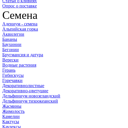
Статьи о кливиях
Опрос о поставке
Семена
Адениум - семена
Альпийская горка
Аквилегии
Бананы
Баухинии
Бегонии
Бругмансия и датура
Верески
Водные растения
Герань
Гибискусы
Горечавки
Декоративнолистные
Декоративно-цветущие
Дельфиниум новозеландский
Дельфиниум тихоокеанский
Жасмины
Жимолость
Камелии
Кактусы
Каудексы