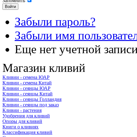
Запомнить
Забыли пароль?
Забыли имя пользовате
Еще нет учетной запис
Магазин кливий
Кливии - семена ЮАР
Кливии - семена Китай
Кливии - сеянцы ЮАР
Кливии - сеянцы Китай
Кливии - сеянцы Голландия
Кливии - сеянцы под заказ
Кливии - растения
Удобрения для кливий
Опоры для кливий
Книги о кливиях
Классификация кливий