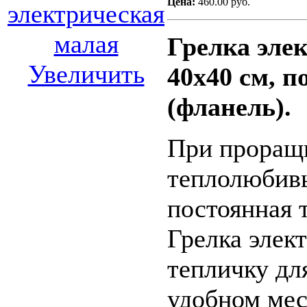
Цена:
460.00 руб.
Грелка эле
Увеличить
40х40 см, п
(фланель).
При проращи
теплолюбивы
постоянная 
Грелка элек
тепличку дл
удобном мес