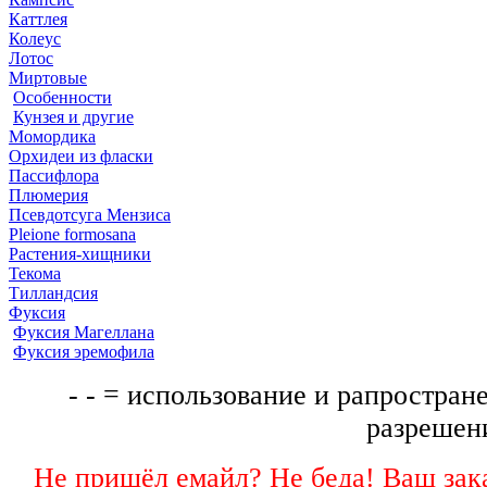
Каттлея
Колеус
Лотос
Миртовые
Особенности
Кунзея и другие
Момордика
Орхидеи из фласки
Пассифлора
Плюмерия
Псевдотсуга Мензиса
Pleione formosana
Растения-хищники
Текома
Тилландсия
Фуксия
Фуксия Магеллана
Фуксия эремофила
- - = использование и рапростране
разрешени
Не пришёл емайл? Не беда! Ваш зака