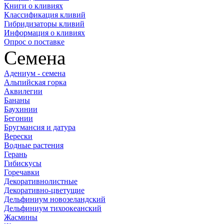
Книги о кливиях
Классификация кливий
Гибридизаторы кливий
Информация о кливиях
Опрос о поставке
Семена
Адениум - семена
Альпийская горка
Аквилегии
Бананы
Баухинии
Бегонии
Бругмансия и датура
Верески
Водные растения
Герань
Гибискусы
Горечавки
Декоративнолистные
Декоративно-цветущие
Дельфиниум новозеландский
Дельфиниум тихоокеанский
Жасмины