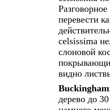
Разговорное 
перевести ка
действитель
celsissima н
слоновой ко
покрывающие 
видно листв
Buckinghami
дерево до 30
намного мен