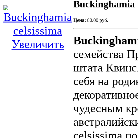
Buckinghamia c
Цена:
80.00 руб.
Buckinghami
Увеличить
семейства П
штата Квинсл
себя на роди
декоративное
чудесным кр
австралийск
celsissima п