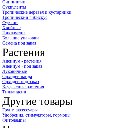
Синнингии
Суккуленты
Тропические деревья и кустарники
Тропический гибискус
Фуксии
Хвойные
Цикламены
Большие упаковки
Семена под заказ
Растения
Адениум - растения
Адениум - под заказ
Луковичные
Орхидеи ванда
Орхидеи под заказ
Каудексные растения
Тилландсии
Другие товары
Грунт, аксессуары
Удобрения, стимуляторы, гормоны
Фитолампы