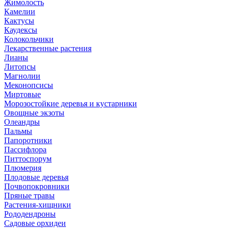
Жимолость
Камелии
Кактусы
Каудексы
Колокольчики
Лекарственные растения
Лианы
Литопсы
Магнолии
Меконопсисы
Миртовые
Морозостойкие деревья и кустарники
Овощные экзоты
Олеандры
Пальмы
Папоротники
Пассифлора
Питтоспорум
Плюмерия
Плодовые деревья
Почвопокровники
Пряные травы
Растения-хищники
Рододендроны
Садовые орхидеи