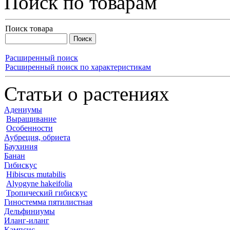
Поиск по товарам
Поиск товара
Расширенный поиск
Расширенный поиск по характеристикам
Статьи о растениях
Адениумы
Выращивание
Особенности
Аубреция, обриета
Баухиния
Банан
Гибискус
Hibiscus mutabilis
Alyogyne hakeifolia
Тропический гибискус
Гиностемма пятилистная
Дельфиниумы
Иланг-иланг
Кампсис