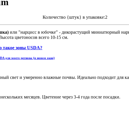
um
Количество {штук} в упаковке:2
шка)
или "нарцисс в юбочке" - дикорасту
щий миниатюрный нарц
ысота цветоносов всего 10-15 см.
DA для моего региона (в новом окне)
ный свет и умеренно влажные почвы. Идеально подходит для кам
нескольких месяцев. Цветение через 3-4 года после посадки.