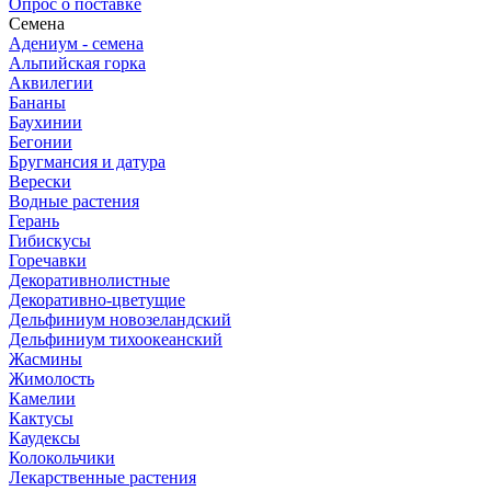
Опрос о поставке
Семена
Адениум - семена
Альпийская горка
Аквилегии
Бананы
Баухинии
Бегонии
Бругмансия и датура
Верески
Водные растения
Герань
Гибискусы
Горечавки
Декоративнолистные
Декоративно-цветущие
Дельфиниум новозеландский
Дельфиниум тихоокеанский
Жасмины
Жимолость
Камелии
Кактусы
Каудексы
Колокольчики
Лекарственные растения