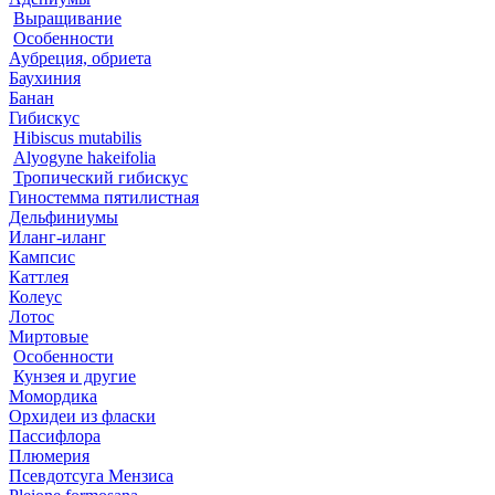
Выращивание
Особенности
Аубреция, обриета
Баухиния
Банан
Гибискус
Hibiscus mutabilis
Alyogyne hakeifolia
Тропический гибискус
Гиностемма пятилистная
Дельфиниумы
Иланг-иланг
Кампсис
Каттлея
Колеус
Лотос
Миртовые
Особенности
Кунзея и другие
Момордика
Орхидеи из фласки
Пассифлора
Плюмерия
Псевдотсуга Мензиса