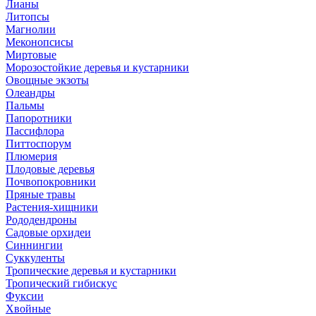
Лианы
Литопсы
Магнолии
Меконопсисы
Миртовые
Морозостойкие деревья и кустарники
Овощные экзоты
Олеандры
Пальмы
Папоротники
Пассифлора
Питтоспорум
Плюмерия
Плодовые деревья
Почвопокровники
Пряные травы
Растения-хищники
Рододендроны
Садовые орхидеи
Синнингии
Суккуленты
Тропические деревья и кустарники
Тропический гибискус
Фуксии
Хвойные