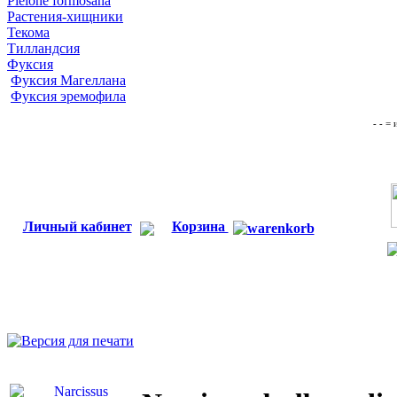
Pleione formosana
Растения-хищники
Текома
Тилландсия
Фуксия
Фуксия Магеллана
Фуксия эремофила
- - =
Личный кабинет
Корзина