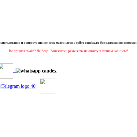
 использование и рапространение всех материатов с сайта caudex.ru без разрешения запрещен
Не пришёл емайл? Не беда! Ваш заказ и реквизиты на оплату в личном кабинете!