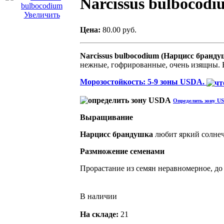
Narcissus bulbocodi
Увеличить
Цена:
80.00 руб.
Narcissus bulbocodium (
Нарцисс
бранду
нежные, гофрированные, очень изящны. В
Морозостойкость: 5-9 зоны USDA.
Определить зону US
Выращивание
Нарцисс
брандушка
любит яркий солнеч
Размножение семенами
Прорастание из семян неравномерное, до 
В наличии
На складе:
21