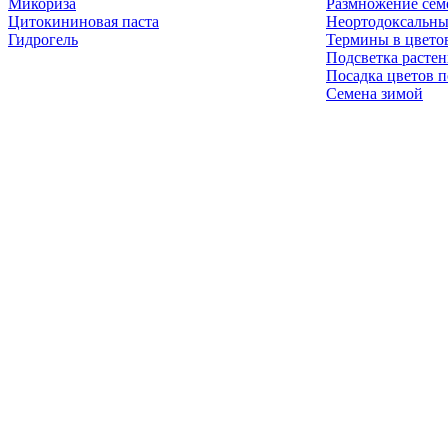
Микориза
Размножение сем
Цитокининовая паста
Неортодоксальны
Гидрогель
Термины в цвето
Подсветка расте
Посадка цветов п
Семена зимой