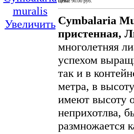
Цена:
90.00 руб.
Cymbalaria Mu
Увеличить
пристенная, 
многолетняя ли
успехом выращи
так и в контей
метра, в высот
имеют высоту о
неприхотлва, б
размножается к