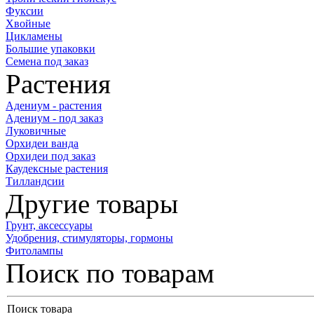
Фуксии
Хвойные
Цикламены
Большие упаковки
Семена под заказ
Растения
Адениум - растения
Адениум - под заказ
Луковичные
Орхидеи ванда
Орхидеи под заказ
Каудексные растения
Тилландсии
Другие товары
Грунт, аксессуары
Удобрения, стимуляторы, гормоны
Фитолампы
Поиск по товарам
Поиск товара