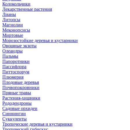
Колокольчики
Лекарственные растения
Лианы
Литопсы
Магнолии
Меконопсисы
Миртовые
Морозостойкие деревья и кустарники
Овощные экзоты
Олеандры
Пальмы
Папоротники
Пассифлора
Питтоспорум
Плюмерия
Плодовые деревья
Почвопокровники
Пряные травы
Растения-хищники
Рододендроны
Садовые орхидеи
Синнингии
Суккуленты
Тропические деревья и кустарники
Тропический гибискус