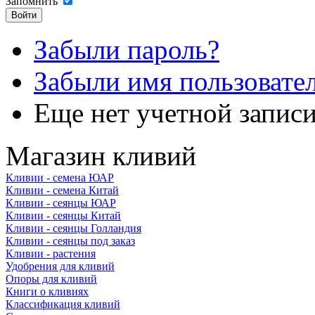
Запомнить
Забыли пароль?
Забыли имя пользовате
Еще нет учетной запис
Магазин кливий
Кливии - семена ЮАР
Кливии - семена Китай
Кливии - сеянцы ЮАР
Кливии - сеянцы Китай
Кливии - сеянцы Голландия
Кливии - сеянцы под заказ
Кливии - растения
Удобрения для кливий
Опоры для кливий
Книги о кливиях
Классификация кливий