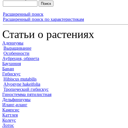
Расширенный поиск
Расширенный поиск по характеристикам
Статьи о растениях
Адениумы
Выращивание
Особенности
Аубреция, обриета
Баухиния
Банан
Гибискус
Hibiscus mutabilis
Alyogyne hakeifolia
Тропический гибискус
Гиностемма пятилистная
Дельфиниумы
Иланг-иланг
Кампсис
Каттлея
Колеус
Лотос