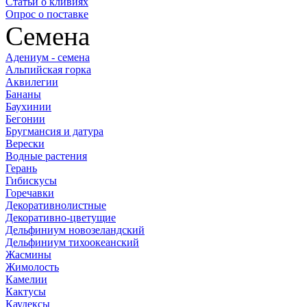
Статьи о кливиях
Опрос о поставке
Семена
Адениум - семена
Альпийская горка
Аквилегии
Бананы
Баухинии
Бегонии
Бругмансия и датура
Верески
Водные растения
Герань
Гибискусы
Горечавки
Декоративнолистные
Декоративно-цветущие
Дельфиниум новозеландский
Дельфиниум тихоокеанский
Жасмины
Жимолость
Камелии
Кактусы
Каудексы