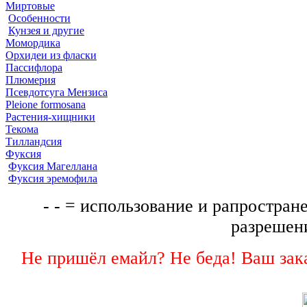
Миртовые
Особенности
Кунзея и другие
Момордика
Орхидеи из фласки
Пассифлора
Плюмерия
Псевдотсуга Мензиса
Pleione formosana
Растения-хищники
Текома
Тилландсия
Фуксия
Фуксия Магеллана
Фуксия эремофила
- - = использование и рапростране
разрешени
Не пришёл емайл? Не беда! Ваш зака