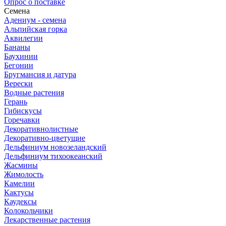
Опрос о поставке
Семена
Адениум - семена
Альпийская горка
Аквилегии
Бананы
Баухинии
Бегонии
Бругмансия и датура
Верески
Водные растения
Герань
Гибискусы
Горечавки
Декоративнолистные
Декоративно-цветущие
Дельфиниум новозеландский
Дельфиниум тихоокеанский
Жасмины
Жимолость
Камелии
Кактусы
Каудексы
Колокольчики
Лекарственные растения