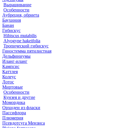
Выращивание
Особенности
Аубреция, обриета
Баухиния
Банан
Гибискус
Hibiscus mutabilis
Alyogyne hakeifolia
Тропический гибискус
Гиностемма пятилистная
Дельфиниумы
Иланг-иланг
Кампсис
Каттлея
Колеус
Лотос
Миртовые
Особенности
Кунзея и другие
Момордика
Орхидеи из фласки
Пассифлора
Плюмерия
Псевдотсуга Мензиса