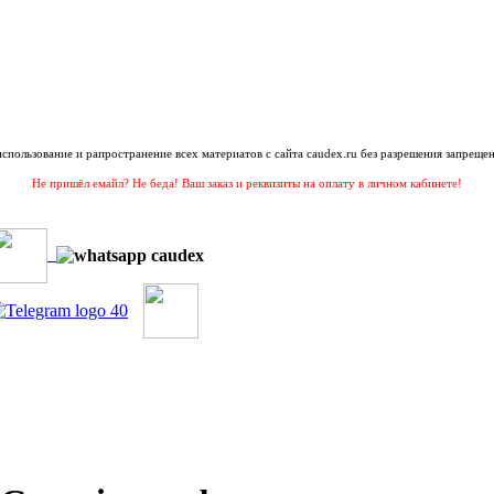
 использование и рапространение всех материатов с сайта caudex.ru без разрешения запрещен
Не пришёл емайл? Не беда! Ваш заказ и реквизиты на оплату в личном кабинете!