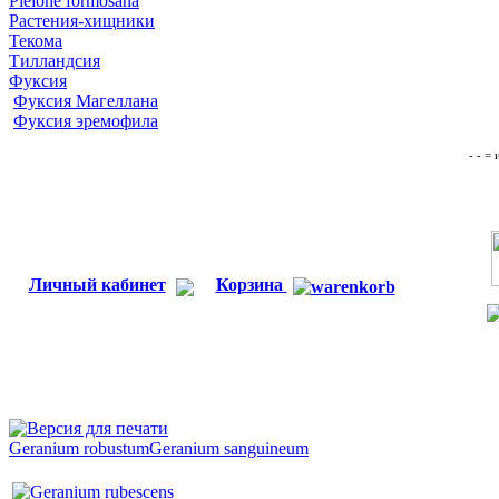
Pleione formosana
Растения-хищники
Текома
Тилландсия
Фуксия
Фуксия Магеллана
Фуксия эремофила
- - =
Личный кабинет
Корзина
Geranium robustum
Geranium sanguineum