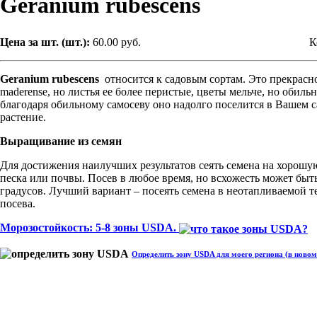
Geranium rubescens
Цена за шт. (шт.):
60.00 руб.
К
Geranium rubescens
относится к садовым сортам. Это прекрасн
maderense, но листья ее более перистые, цветы мельче, но обильн
благодаря обильному самосеву оно надолго поселится в Вашем с
растение.
Выращивание из семян
Для достижения наилучших результатов сеять семена на хорошу
песка или почвы. Посев в любое время, но всхожесть может быть
градусов. Лучший вариант – посеять семена в неотапливаемой т
посева.
Морозостойкость: 5-8 зоны USDA.
Определить зону USDA для моего региона (в новом