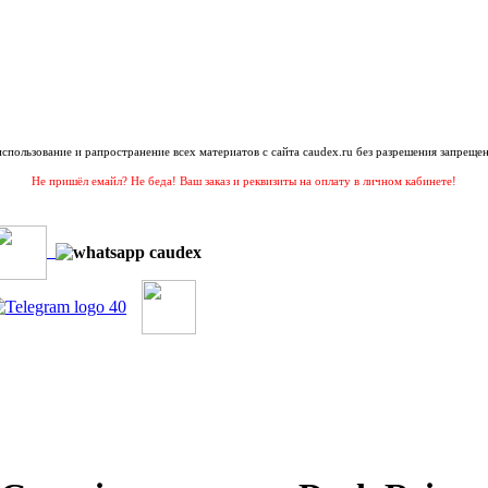
 использование и рапространение всех материатов с сайта caudex.ru без разрешения запрещен
Не пришёл емайл? Не беда! Ваш заказ и реквизиты на оплату в личном кабинете!