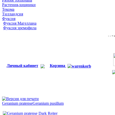
Pleione formosana
Растения-хищники
Текома
Тилландсия
Фуксия
Фуксия Магеллана
Фуксия эремофила
- - =
Личный кабинет
Корзина
Geranium pratense
Geranium pusillum