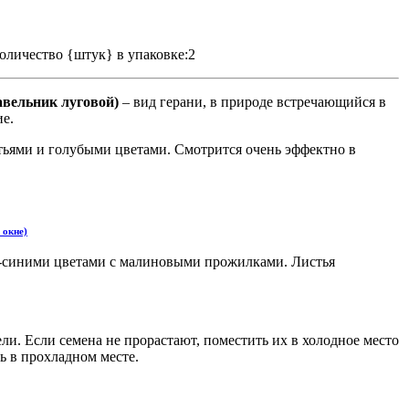
оличество {штук} в упаковке:2
равельник луговой)
– вид герани, в природе встречающийся в
е.
тьями и голубыми цветами. Смотрится очень эффектно в
 окне)
во-синими цветами с малиновыми прожилками. Листья
ли. Если семена не прорастают, поместить их в холодное место
ть в прохладном месте.