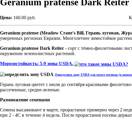
Geranium pratense Dark Reiter
Цена:
160.00 руб.
К
Geranium pratense (Meadow Crane's Bill, Герань луговая, Жу
умеренных регионах Евразии. Многолетнее зимостойкое растени
Geranium pratense
Dark Reiter -
сорт с тёмно-фиолетовыми лис
окружении зеленолистных растений.
Морозостойкость: 5-9 зоны USDA.
Определить зону USDA для моего региона (в новом
Герань луговая цветет с июля до сентября красивыми фиолето
рассеченные, средне-зеленые.
Размножение семенами
Семена высаживают в марте, прорастание примерно через 2 неде
при 2 - 4С в течение 4 недель. После прорастания посевы держа