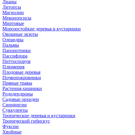
Лианы
Литопсы
Магнолии
Меконопсисы
Миртовые
Морозостойкие деревья и кустарники
Овощные экзоты
Олеандры
Пальмы
Папоротники
Пассифлора
Питтоспорум
Плюмерия
Плодовые деревья
Почвопокровники
Пряные травы
Растения-хищники
Рододендроны
Садовые орхидеи
Синнингии
Суккуленты
Тропические деревья и кустарники
Тропический гибискус
Фуксии
Хвойные