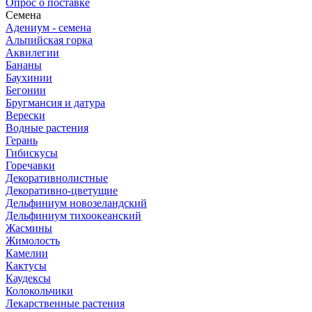
Опрос о поставке
Семена
Адениум - семена
Альпийская горка
Аквилегии
Бананы
Баухинии
Бегонии
Бругмансия и датура
Верески
Водные растения
Герань
Гибискусы
Горечавки
Декоративнолистные
Декоративно-цветущие
Дельфиниум новозеландский
Дельфиниум тихоокеанский
Жасмины
Жимолость
Камелии
Кактусы
Каудексы
Колокольчики
Лекарственные растения