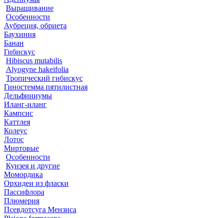
Выращивание
Особенности
Аубреция, обриета
Баухиния
Банан
Гибискус
Hibiscus mutabilis
Alyogyne hakeifolia
Тропический гибискус
Гиностемма пятилистная
Дельфиниумы
Иланг-иланг
Кампсис
Каттлея
Колеус
Лотос
Миртовые
Особенности
Кунзея и другие
Момордика
Орхидеи из фласки
Пассифлора
Плюмерия
Псевдотсуга Мензиса