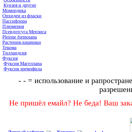
Кунзея и другие
Момордика
Орхидеи из фласки
Пассифлора
Плюмерия
Псевдотсуга Мензиса
Pleione formosana
Растения-хищники
Текома
Тилландсия
Фуксия
Фуксия Магеллана
Фуксия эремофила
- - = использование и рапростране
разрешени
Не пришёл емайл? Не беда! Ваш зака