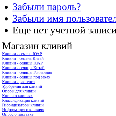
Забыли пароль?
Забыли имя пользовате
Еще нет учетной запис
Магазин кливий
Кливии - семена ЮАР
Кливии - семена Китай
Кливии - сеянцы ЮАР
Кливии - сеянцы Китай
Кливии - сеянцы Голландия
Кливии - сеянцы под заказ
Кливии - растения
Удобрения для кливий
Опоры для кливий
Книги о кливиях
Классификация кливий
Гибридизаторы кливий
Информация о кливиях
Опрос о поставке