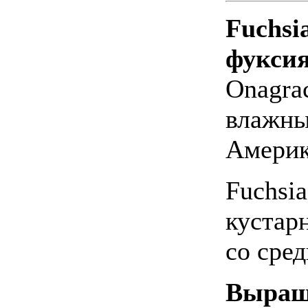
Fuchsi
фуксия
Onagrac
влажны
Америк
Fuchsia
кустар
со сре
Выращ