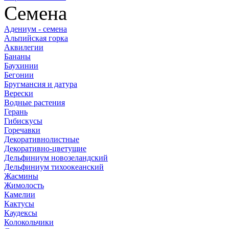
Семена
Адениум - семена
Альпийская горка
Аквилегии
Бананы
Баухинии
Бегонии
Бругмансия и датура
Верески
Водные растения
Герань
Гибискусы
Горечавки
Декоративнолистные
Декоративно-цветущие
Дельфиниум новозеландский
Дельфиниум тихоокеанский
Жасмины
Жимолость
Камелии
Кактусы
Каудексы
Колокольчики