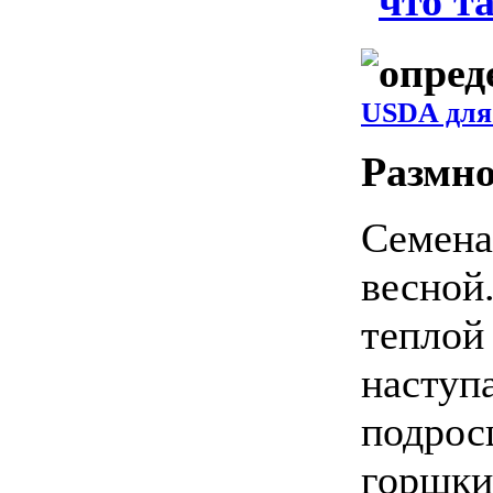
USDA для 
Размн
Семена
весной
теплой
наступа
подрос
горшки