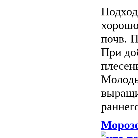
Подход
хорошо
почв. 
При до
плесен
Молоды
выращи
раннег
Морозо