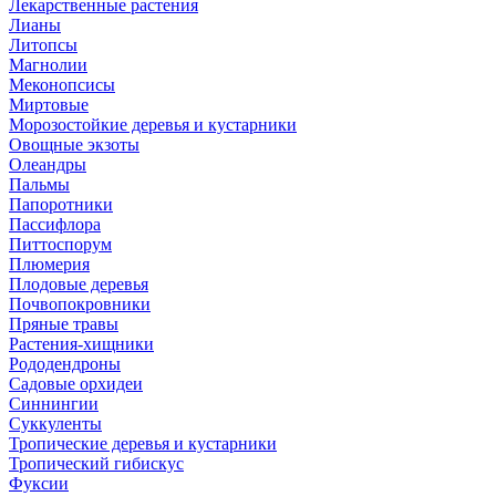
Лекарственные растения
Лианы
Литопсы
Магнолии
Меконопсисы
Миртовые
Морозостойкие деревья и кустарники
Овощные экзоты
Олеандры
Пальмы
Папоротники
Пассифлора
Питтоспорум
Плюмерия
Плодовые деревья
Почвопокровники
Пряные травы
Растения-хищники
Рододендроны
Садовые орхидеи
Синнингии
Суккуленты
Тропические деревья и кустарники
Тропический гибискус
Фуксии