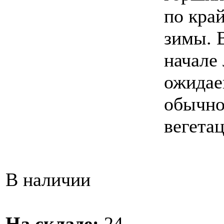
по край
зимы. 
начале 
ожидае
обычно
вегета
В наличии
На складе:
24