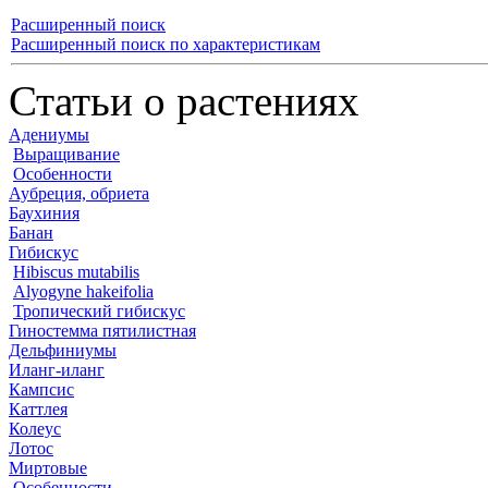
Расширенный поиск
Расширенный поиск по характеристикам
Статьи о растениях
Адениумы
Выращивание
Особенности
Аубреция, обриета
Баухиния
Банан
Гибискус
Hibiscus mutabilis
Alyogyne hakeifolia
Тропический гибискус
Гиностемма пятилистная
Дельфиниумы
Иланг-иланг
Кампсис
Каттлея
Колеус
Лотос
Миртовые
Особенности