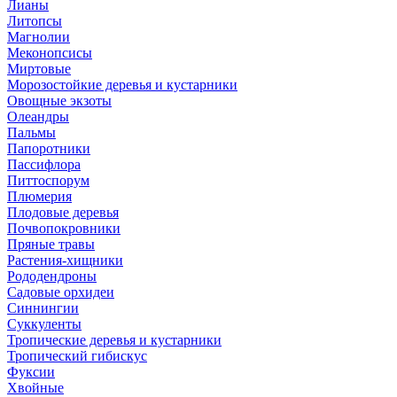
Лианы
Литопсы
Магнолии
Меконопсисы
Миртовые
Морозостойкие деревья и кустарники
Овощные экзоты
Олеандры
Пальмы
Папоротники
Пассифлора
Питтоспорум
Плюмерия
Плодовые деревья
Почвопокровники
Пряные травы
Растения-хищники
Рододендроны
Садовые орхидеи
Синнингии
Суккуленты
Тропические деревья и кустарники
Тропический гибискус
Фуксии
Хвойные