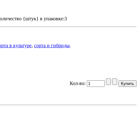
оличество {штук} в упаковке:3
рта в культуре
,
сорта и гибриды
.
Кол-во: