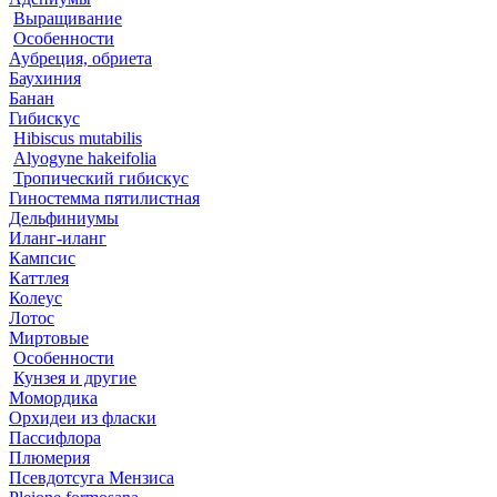
Выращивание
Особенности
Аубреция, обриета
Баухиния
Банан
Гибискус
Hibiscus mutabilis
Alyogyne hakeifolia
Тропический гибискус
Гиностемма пятилистная
Дельфиниумы
Иланг-иланг
Кампсис
Каттлея
Колеус
Лотос
Миртовые
Особенности
Кунзея и другие
Момордика
Орхидеи из фласки
Пассифлора
Плюмерия
Псевдотсуга Мензиса