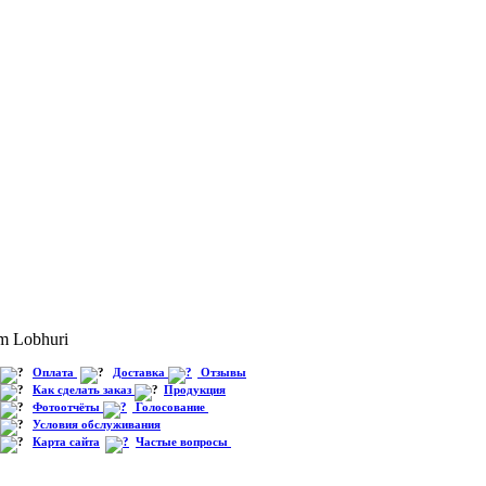
m Lobhuri
Оплата
Доставка
Отзывы
Как сделать заказ
Продукция
Фотоотчёты
Голосование
Условия обслуживания
Карта сайта
Частые вопросы