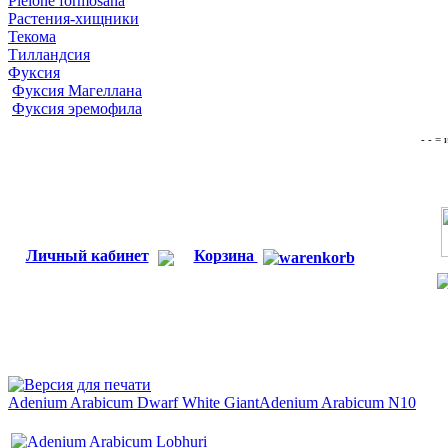
Pleione formosana
Растения-хищники
Текома
Тилландсия
Фуксия
Фуксия Магеллана
Фуксия эремофила
- - =
Личный кабинет
Корзина
Adenium Arabicum Dwarf White Giant
Adenium Arabicum N10