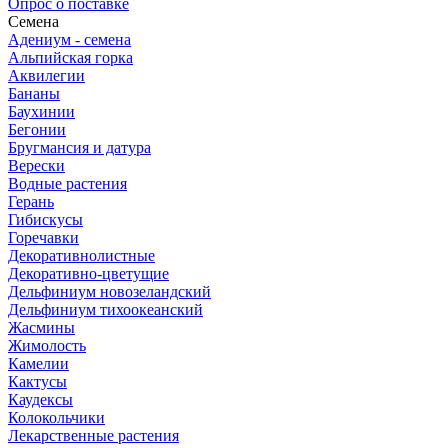
Опрос о поставке
Семена
Адениум - семена
Альпийская горка
Аквилегии
Бананы
Баухинии
Бегонии
Бругмансия и датура
Верески
Водные растения
Герань
Гибискусы
Горечавки
Декоративнолистные
Декоративно-цветущие
Дельфиниум новозеландский
Дельфиниум тихоокеанский
Жасмины
Жимолость
Камелии
Кактусы
Каудексы
Колокольчики
Лекарственные растения