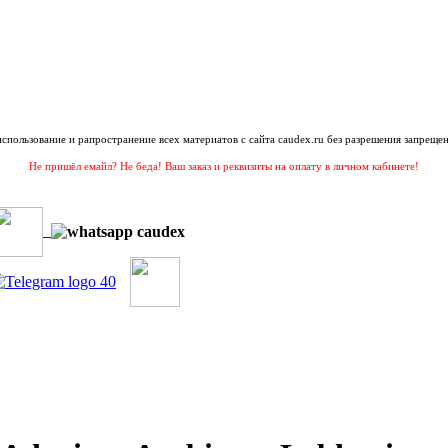
 использование и рапространение всех материатов с сайта caudex.ru без разрешения запрещен
Не пришёл емайл? Не беда! Ваш заказ и реквизиты на оплату в личном кабинете!