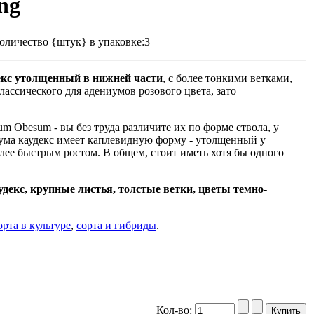
ng
оличество {штук} в упаковке:3
екс утолщенный в нижней части
, с более тонкими ветками,
лассического для адениумов розового цвета, зато
m Obesum - вы без труда различите их по форме ствола, у
есума каудекс имеет каплевидную форму - утолщенный у
лее быстрым ростом. В общем, стоит иметь хотя бы одного
екс, крупные листья, толстые ветки, цветы темно-
рта в культуре
,
сорта и гибриды
.
Кол-во: