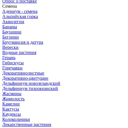
Опрос о поставке
Семена
Адениум - семена
Альпийская горка
Аквилегии
Бананы
Баухинии
Бегонии
Бругмансия и датура
Верески
Водные растения
Герань
Гибискусы
Горечавки
Декоративнолистные
Декоративно-цветущие
Дельфиниум новозеландский
Дельфиниум тихоокеанский
Жасмины
Жимолость
Камелии
Кактусы
Каудексы
Колокольчики
Лекарственные растения