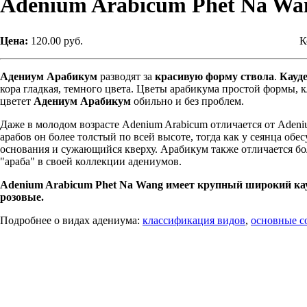
Adenium Arabicum Phet Na Wa
Цена:
120.00 руб.
К
Адениум Арабикум
разводят за
красивую форму ствола
.
Кауд
кора гладкая, темного цвета. Цветы арабикума простой формы, к
цветет
Адениум Арабикум
обильно и без проблем.
Даже в молодом возрасте Adenium Arabicum отличается от Adeniu
арабов он более толстый по всей высоте, тогда как у сеянца об
основания и сужающийся кверху. Арабикум также отличается бо
"араба" в своей коллекции адениумов.
Adenium Arabicum Phet Na Wang имеет крупный широкий кауд
розовые.
Подробнее о видах адениума:
классификация видов
,
основные со