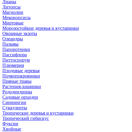
Лианы
Литопсы
Магнолии
Меконопсисы
Миртовые
Морозостойкие деревья и кустарники
Овощные экзоты
Олеандры
Пальмы
Папоротники
Пассифлора
Питтоспорум
Плюмерия
Плодовые деревья
Почвопокровники
Пряные травы
Растения-хищники
Рододендроны
Садовые орхидеи
Синнингии
Суккуленты
Тропические деревья и кустарники
Тропический гибискус
Фуксии
Хвойные