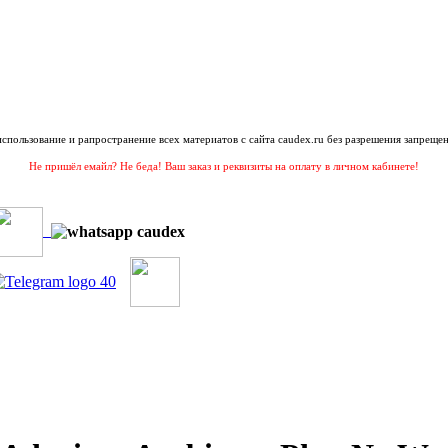
 использование и рапространение всех материатов с сайта caudex.ru без разрешения запрещен
Не пришёл емайл? Не беда! Ваш заказ и реквизиты на оплату в личном кабинете!