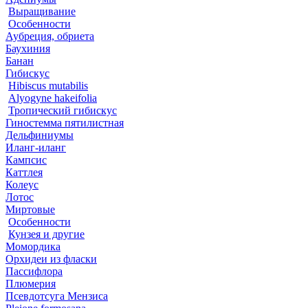
Выращивание
Особенности
Аубреция, обриета
Баухиния
Банан
Гибискус
Hibiscus mutabilis
Alyogyne hakeifolia
Тропический гибискус
Гиностемма пятилистная
Дельфиниумы
Иланг-иланг
Кампсис
Каттлея
Колеус
Лотос
Миртовые
Особенности
Кунзея и другие
Момордика
Орхидеи из фласки
Пассифлора
Плюмерия
Псевдотсуга Мензиса