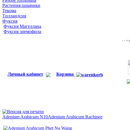
Pleione formosana
Растения-хищники
Текома
Тилландсия
Фуксия
Фуксия Магеллана
Фуксия эремофила
- - =
Личный кабинет
Корзина
Adenium Arabicum N10
Adenium Arabicum Rachinee