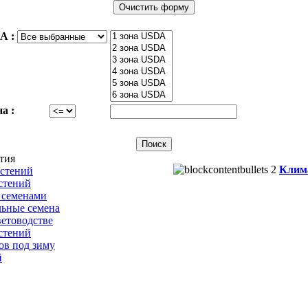
A :
а :
тия
Клим
астений
стений
 семенами
льные семена
етоводстве
стений
ов под зиму
й