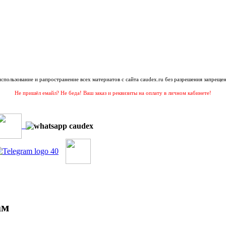
 использование и рапространение всех материатов с сайта caudex.ru без разрешения запрещен
Не пришёл емайл? Не беда! Ваш заказ и реквизиты на оплату в личном кабинете!
ам