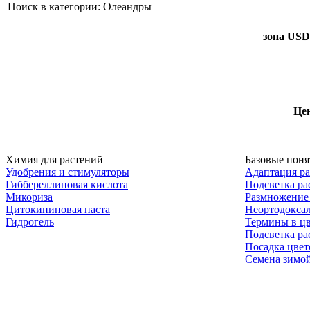
Поиск в категории: Олеандры
зона USD
Цен
Химия для растений
Базовые поня
Удобрения и стимуляторы
Адаптация р
Гиббереллиновая кислота
Подсветка ра
Микориза
Размножение
Цитокининовая паста
Неортодокса
Гидрогель
Термины в цв
Подсветка ра
Посадка цвет
Семена зимо