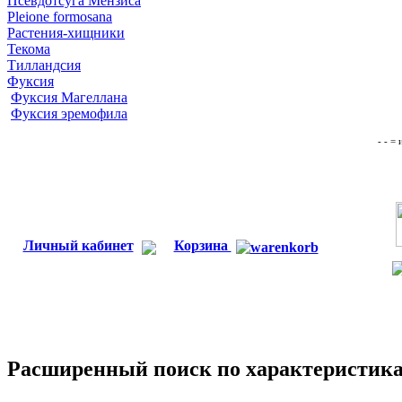
Псевдотсуга Мензиса
Pleione formosana
Растения-хищники
Текома
Тилландсия
Фуксия
Фуксия Магеллана
Фуксия эремофила
- - =
Личный кабинет
Корзина
Расширенный поиск по характеристик