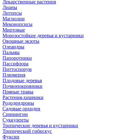
Лекарственные растения
Лианы
Литопсы
Магнолии
Меконопсисы
Миртовые
Морозостойкие деревья и кустарники
Овощные экзоты
Олеандры
Пальмы
Папоротники
Пассифлора
Питтоспорум
Плюмерия
Плодовые деревья
Почвопокровники
Пряные травы
Растения-хищники
Рододендроны
Садовые орхидеи
Синнингии
Суккуленты
Тропические деревья и кустарники
Тропический гибискус
Фуксии