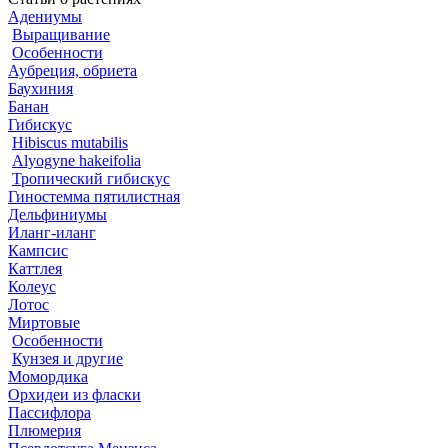
Адениумы
Выращивание
Особенности
Аубреция, обриета
Баухиния
Банан
Гибискус
Hibiscus mutabilis
Alyogyne hakeifolia
Тропический гибискус
Гиностемма пятилистная
Дельфиниумы
Иланг-иланг
Кампсис
Каттлея
Колеус
Лотос
Миртовые
Особенности
Кунзея и другие
Момордика
Орхидеи из фласки
Пассифлора
Плюмерия