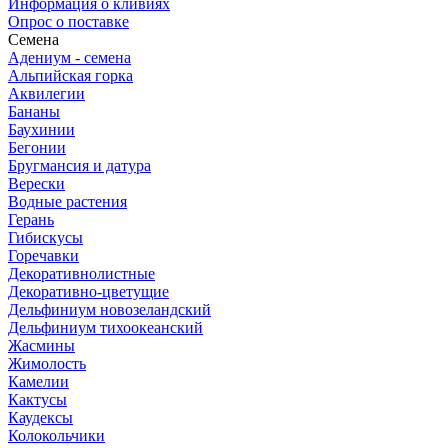
Информация о кливиях
Опрос о поставке
Семена
Адениум - семена
Альпийская горка
Аквилегии
Бананы
Баухинии
Бегонии
Бругмансия и датура
Верески
Водные растения
Герань
Гибискусы
Горечавки
Декоративнолистные
Декоративно-цветущие
Дельфиниум новозеландский
Дельфиниум тихоокеанский
Жасмины
Жимолость
Камелии
Кактусы
Каудексы
Колокольчики