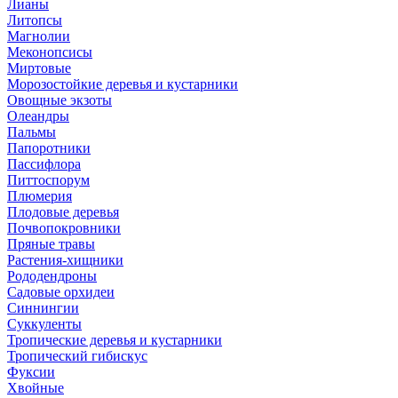
Лианы
Литопсы
Магнолии
Меконопсисы
Миртовые
Морозостойкие деревья и кустарники
Овощные экзоты
Олеандры
Пальмы
Папоротники
Пассифлора
Питтоспорум
Плюмерия
Плодовые деревья
Почвопокровники
Пряные травы
Растения-хищники
Рододендроны
Садовые орхидеи
Синнингии
Суккуленты
Тропические деревья и кустарники
Тропический гибискус
Фуксии
Хвойные