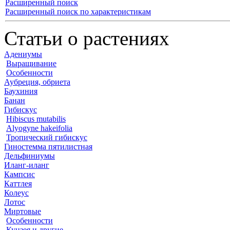
Расширенный поиск
Расширенный поиск по характеристикам
Статьи о растениях
Адениумы
Выращивание
Особенности
Аубреция, обриета
Баухиния
Банан
Гибискус
Hibiscus mutabilis
Alyogyne hakeifolia
Тропический гибискус
Гиностемма пятилистная
Дельфиниумы
Иланг-иланг
Кампсис
Каттлея
Колеус
Лотос
Миртовые
Особенности
Кунзея и другие