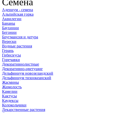
Семена
Адениум - семена
Альпийская горка
Аквилегии
Бананы
Баухинии
Бегонии
Бругмансия и датура
Верески
Водные растения
Герань
Гибискусы
Горечавки
Декоративнолистные
Декоративно-цветущие
Дельфиниум новозеландский
Дельфиниум тихоокеанский
Жасмины
Жимолость
Камелии
Кактусы
Каудексы
Колокольчики
Лекарственные растения