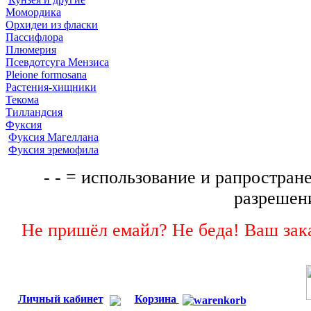
Момордика
Орхидеи из фласки
Пассифлора
Плюмерия
Псевдотсуга Мензиса
Pleione formosana
Растения-хищники
Текома
Тилландсия
Фуксия
Фуксия Магеллана
Фуксия эремофила
- - = использование и рапростране
разрешени
Не пришёл емайл? Не беда! Ваш зака
Личный кабинет
Корзина