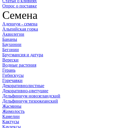
Статьи о кливиях
Опрос о поставке
Семена
Адениум - семена
Альпийская горка
Аквилегии
Бананы
Баухинии
Бегонии
Бругмансия и датура
Верески
Водные растения
Герань
Гибискусы
Горечавки
Декоративнолистные
Декоративно-цветущие
Дельфиниум новозеландский
Дельфиниум тихоокеанский
Жасмины
Жимолость
Камелии
Кактусы
Каудексы