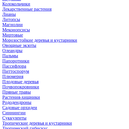
Колокольчики
Лекарственные растения
Лианы
Литопсы
Магнолии
Меконопсисы
Миртовые
Морозостойкие деревья и кустарники
Овощные экзоты
Олеандры
Пальмы
Папоротники
Пассифлора
Питтоспорум
Плюмерия
Плодовые деревья
Почвопокровники
Пряные травы
Растения-хищники
Рододендроны
Садовые орхидеи
Синнингии
Суккуленты
Тропические деревья и кустарники
Тропический гибискус