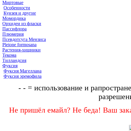
Миртовые
Особенности
Кунзея и другие
Момордика
Орхидеи из фласки
Пассифлора
Плюмерия
Псевдотсуга Мензиса
Pleione formosana
Растения-хищники
Текома
Тилландсия
Фуксия
Фуксия Магеллана
Фуксия эремофила
- - = использование и рапростране
разрешени
Не пришёл емайл? Не беда! Ваш зака