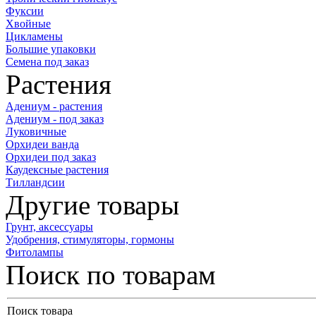
Фуксии
Хвойные
Цикламены
Большие упаковки
Семена под заказ
Растения
Адениум - растения
Адениум - под заказ
Луковичные
Орхидеи ванда
Орхидеи под заказ
Каудексные растения
Тилландсии
Другие товары
Грунт, аксессуары
Удобрения, стимуляторы, гормоны
Фитолампы
Поиск по товарам
Поиск товара