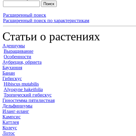
Расширенный поиск
Расширенный поиск по характеристикам
Статьи о растениях
Адениумы
Выращивание
Особенности
Аубреция, обриета
Баухиния
Банан
Гибискус
Hibiscus mutabilis
Alyogyne hakeifolia
Тропический гибискус
Гиностемма пятилистная
Дельфиниумы
Иланг-иланг
Кампсис
Каттлея
Колеус
Лотос