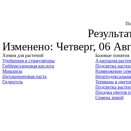
По
Результа
Изменено: Четверг, 06 Авг
Химия для растений
Базовые понятия
Удобрения и стимуляторы
Адаптация расте
Гиббереллиновая кислота
Подсветка расте
Микориза
Размножение сем
Цитокининовая паста
Неортодоксальны
Гидрогель
Термины в цвето
Подсветка расте
Посадка цветов п
Семена зимой