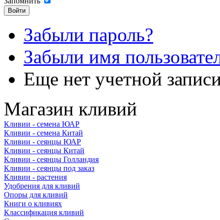
Запомнить
Забыли пароль?
Забыли имя пользовате
Еще нет учетной запис
Магазин кливий
Кливии - семена ЮАР
Кливии - семена Китай
Кливии - сеянцы ЮАР
Кливии - сеянцы Китай
Кливии - сеянцы Голландия
Кливии - сеянцы под заказ
Кливии - растения
Удобрения для кливий
Опоры для кливий
Книги о кливиях
Классификация кливий