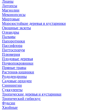
Лианы
Литопсы
Магнолии
Меконопсисы
Миртовые
Морозостойкие деревья и кустарники
Овощные экзоты
Олеандры
Пальмы
Папоротники
Пассифлора
Питтоспорум
Плюмерия
Плодовые деревья
Почвопокровники
Пряные травы
Растения-хищники
Рододендроны
Садовые орхидеи
Синнингии
Суккуленты
Тропические деревья и кустарники
Тропический гибискус
Фуксии
Хвойные