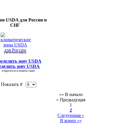
зон USDA
для России и
СНГ
увеличить карту
еделить зону USDA
кроется в новом окне
оказать #
«« В начало
« Предыдущая
1
2
Следующая »
В конец »»