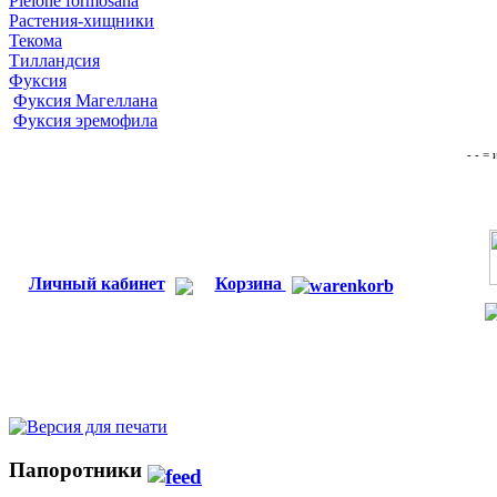
Pleione formosana
Растения-хищники
Текома
Тилландсия
Фуксия
Фуксия Магеллана
Фуксия эремофила
- - =
Личный кабинет
Корзина
Папоротники