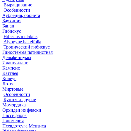
Выращивание
Особенности
Аубреция, обриета
Баухиния
Банан
Гибискус
Hibiscus mutabilis
Alyogyne hakeifolia
Тропический гибискус
Гиностемма пятилистная
Дельфиниумы
Иланг-иланг
Кампсис
Каттлея
Колеус
Лотос
Миртовые
Особенности
Кунзея и другие
Момордика
Орхидеи из фласки
Пассифлора
Плюмерия
Псевдотсуга Мензиса