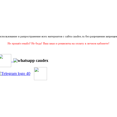
 использование и рапространение всех материатов с сайта caudex.ru без разрешения запрещен
Не пришёл емайл? Не беда! Ваш заказ и реквизиты на оплату в личном кабинете!