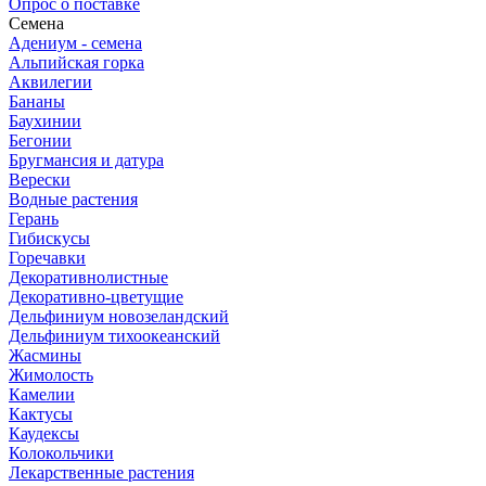
Опрос о поставке
Семена
Адениум - семена
Альпийская горка
Аквилегии
Бананы
Баухинии
Бегонии
Бругмансия и датура
Верески
Водные растения
Герань
Гибискусы
Горечавки
Декоративнолистные
Декоративно-цветущие
Дельфиниум новозеландский
Дельфиниум тихоокеанский
Жасмины
Жимолость
Камелии
Кактусы
Каудексы
Колокольчики
Лекарственные растения